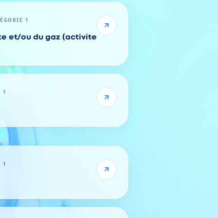
TÉGORIE 1
ivite
 1
 1