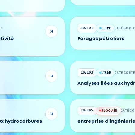
 1
LIBRE
CATÉGORIE
102101
tivité
Forages pétroliers
LIBRE
CATÉGORIE
102103
Analyses liées aux hy
BLOQUÉE
CATÉGO
102105
aux hydrocarbures
entreprise d'ingénierie