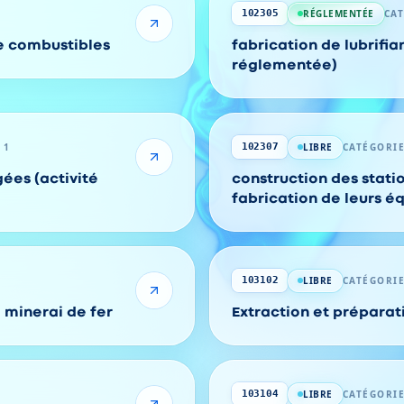
RÉGLEMENTÉE
CA
102305
e combustibles
fabrication de lubrifian
réglementée)
 1
LIBRE
CATÉGORIE
102307
ées (activité
construction des statio
fabrication de leurs 
LIBRE
CATÉGORIE
103102
 minerai de fer
Extraction et préparat
LIBRE
CATÉGORIE
103104