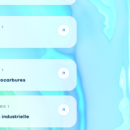
 1
 1
drocarbures
RIE 1
 industrielle