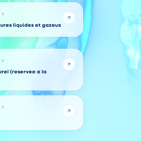
 1
ures liquides et gazeux
 1
rel (reservee a la
 1