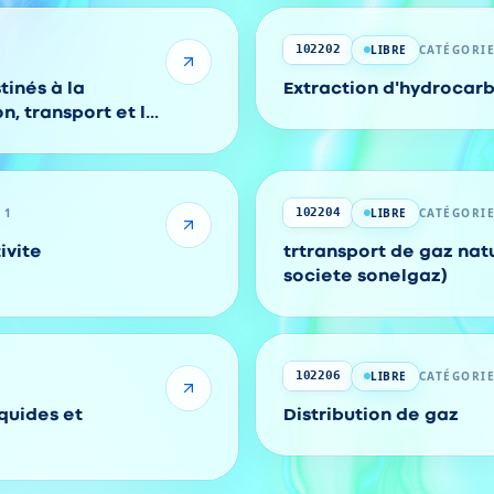
LIBRE
CATÉGORIE
102202
tinés à la
Extraction d'hydrocarb
n, transport et la
res
 1
LIBRE
CATÉGORIE
102204
ivite
trtransport de gaz natu
societe sonelgaz)
LIBRE
CATÉGORIE
102206
quides et
Distribution de gaz