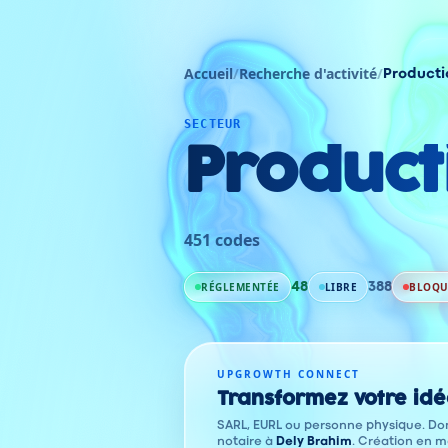
Accueil
/
Recherche d'activité
/
Producti
SECTEUR
Product
451
codes
RÉGLEMENTÉE
LIBRE
BLOQU
48
388
UPGROWTH CONNECT
Transformez votre idé
SARL, EURL ou personne physique. Dom
notaire à
Dely Brahim
. Création en m