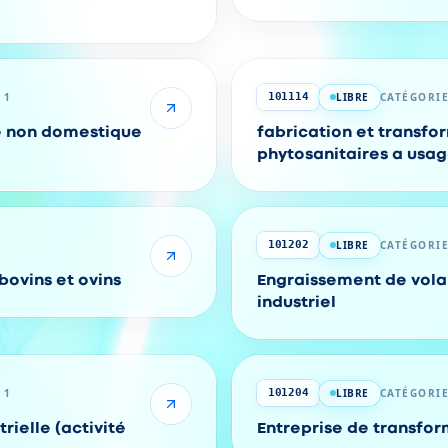
 1
LIBRE
CATÉGORIE
101114
e non domestique
fabrication et transfo
phytosanitaires a usag
domestique
LIBRE
CATÉGORIE
101202
bovins et ovins
Engraissement de vola
industriel
 1
LIBRE
CATÉGORIE
101204
rielle (activité
Entreprise de transfor