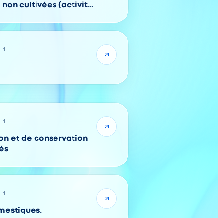
non cultivées (activité
 1
 1
on et de conservation
és
 1
mestiques.