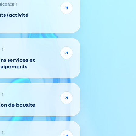
TÉGORIE 1
ts (activité
 1
ns services et
équipements
 1
ion de bauxite
 1