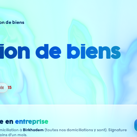
on de biens
ion de biens
ÉE
15
e en
entreprise
iciliation à
Birkhadem
(toutes nos domiciliations y sont). Signature
oins d'un mois.