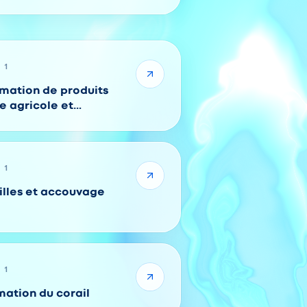
 1
rmation de produits
e agricole et
 1
illes et accouvage
 1
mation du corail