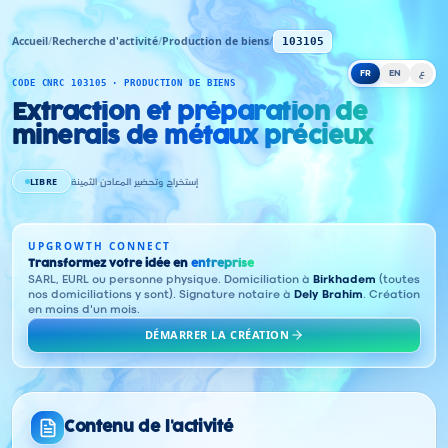
Accueil
/
Recherche d'activité
/
Production de biens
/
103105
FR
EN
ع
CODE CNRC 103105 · PRODUCTION DE BIENS
Extraction et préparation de
minerais de métaux précieux
LIBRE
إستخراج وتحضير المعادن الثمينة
UPGROWTH CONNECT
Transformez votre idée en
entreprise
SARL, EURL ou personne physique. Domiciliation à
Birkhadem
(toutes
nos domiciliations y sont). Signature notaire à
Dely Brahim
. Création
en moins d'un mois.
DÉMARRER LA CRÉATION
Contenu de l'activité