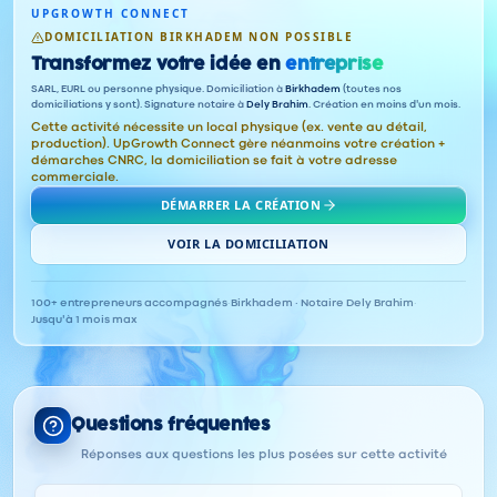
UPGROWTH CONNECT
DOMICILIATION BIRKHADEM NON POSSIBLE
Transformez votre idée en
entreprise
SARL, EURL ou personne physique. Domiciliation à
Birkhadem
(toutes nos
domiciliations y sont). Signature notaire à
Dely Brahim
. Création en moins d'un mois.
Cette activité nécessite un local physique (ex. vente au détail,
production). UpGrowth Connect gère néanmoins votre création +
démarches CNRC, la domiciliation se fait à votre adresse
commerciale.
DÉMARRER LA CRÉATION
VOIR LA DOMICILIATION
100+ entrepreneurs accompagnés
·
Birkhadem · Notaire Dely Brahim
·
Jusqu'à 1 mois max
Questions fréquentes
Réponses aux questions les plus posées sur cette activité