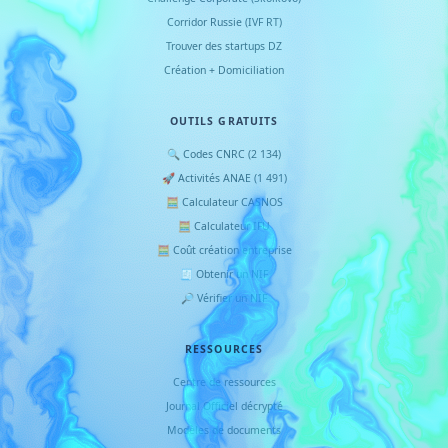
Corridor Russie (IVF RT)
Trouver des startups DZ
Création + Domiciliation
OUTILS GRATUITS
🔍 Codes CNRC (2 134)
🚀 Activités ANAE (1 491)
🧮 Calculateur CASNOS
🧮 Calculateur IFU
🧮 Coût création entreprise
🧾 Obtenir un NIF
🔎 Vérifier un NIF
RESSOURCES
Centre de ressources
Journal Officiel décrypté
Modèles de documents