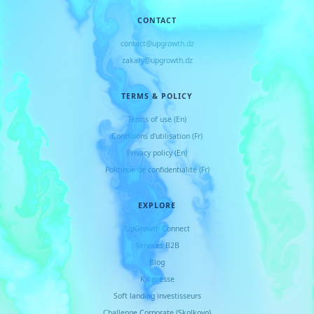
CONTACT
contact@upgrowth.dz
zakary@upgrowth.dz
TERMS & POLICY
Terms of use (En)
Conditions d
'
utilisation (Fr)
Privacy policy (En)
Politique de confidentialité (Fr)
EXPLORE
UpGrowth Connect
Services B2B
Blog
Kit presse
Soft landing investisseurs
Challenge Corporate (Skolkovo)