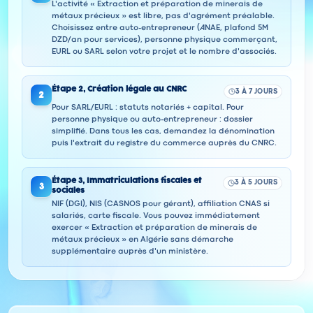
L'activité « Extraction et préparation de minerais de
métaux précieux » est libre, pas d'agrément préalable.
Choisissez entre auto-entrepreneur (ANAE, plafond 5M
DZD/an pour services), personne physique commerçant,
EURL ou SARL selon votre projet et le nombre d'associés.
Étape
2
,
Création légale au CNRC
3 À 7 JOURS
2
Pour SARL/EURL : statuts notariés + capital. Pour
personne physique ou auto-entrepreneur : dossier
simplifié. Dans tous les cas, demandez la dénomination
puis l'extrait du registre du commerce auprès du CNRC.
Étape
3
,
Immatriculations fiscales et
3 À 5 JOURS
3
sociales
NIF (DGI), NIS (CASNOS pour gérant), affiliation CNAS si
salariés, carte fiscale. Vous pouvez immédiatement
exercer « Extraction et préparation de minerais de
métaux précieux » en Algérie sans démarche
supplémentaire auprès d'un ministère.