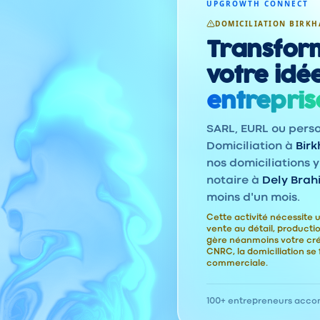
UPGROWTH CONNECT
DOMICILIATION BIRKH
Transfor
votre idé
entrepris
SARL, EURL ou pers
Domiciliation à
Bir
nos domiciliations y
notaire à
Dely Brah
moins d'un mois.
Cette activité nécessite u
vente au détail, product
gère néanmoins votre cr
CNRC, la domiciliation se 
commerciale.
100+ entrepreneurs acc