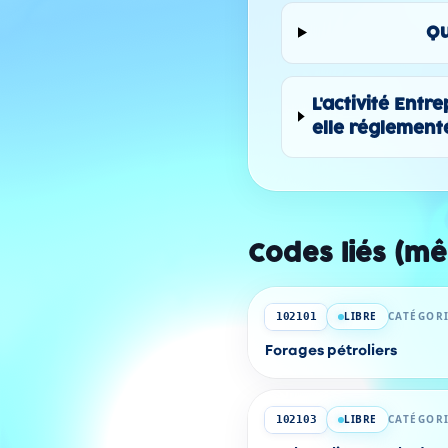
Qu
L'activité Ent
elle réglement
Codes liés (m
LIBRE
CATÉGORI
102101
Forages pétroliers
LIBRE
CATÉGORI
102103