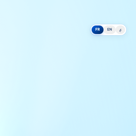
FR
EN
ع