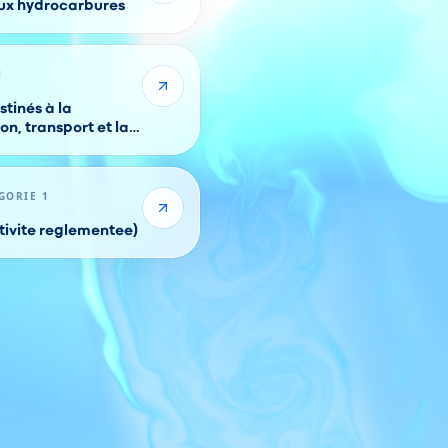
aux hydrocarbures
1
tinés à la
on, transport et la
ures
GORIE 1
ctivite reglementee)