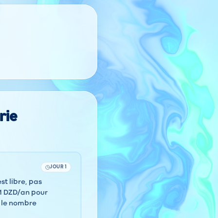
rie
JOUR 1
t libre, pas
M DZD/an pour
t le nombre