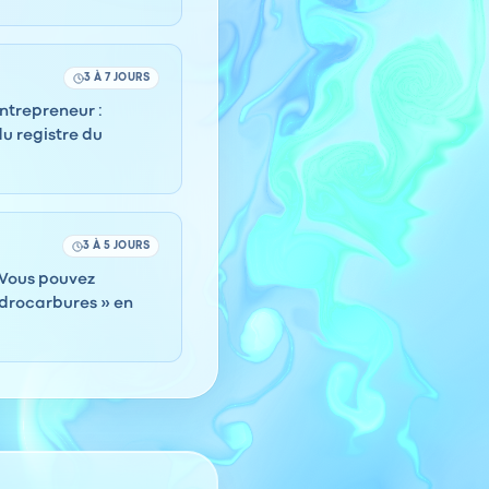
3 À 7 JOURS
entrepreneur :
du registre du
3 À 5 JOURS
. Vous pouvez
drocarbures » en