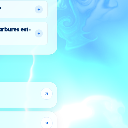
+
?
arbures est-
+
1
1