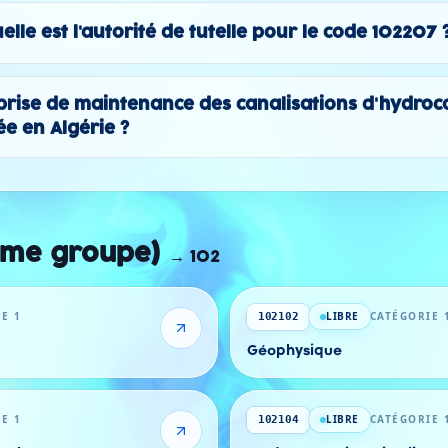
elle est l'autorité de tutelle pour le code 102207 
reprise de maintenance des canalisations d'hydroc
ée en Algérie ?
ême groupe)
→
102
E 1
LIBRE
CATÉGORIE 
102102
Géophysique
E 1
LIBRE
CATÉGORIE 
102104