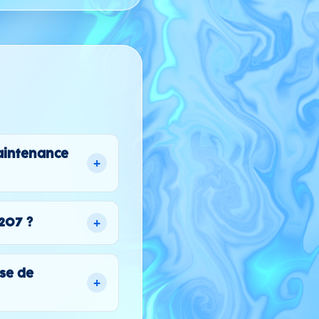
maintenance
+
+
207 ?
se de
+