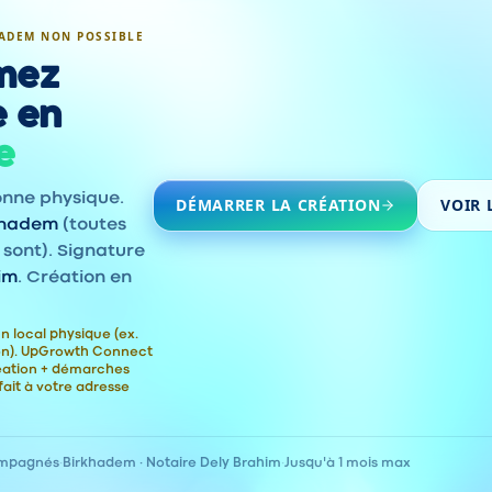
ADEM NON POSSIBLE
mez
e en
e
onne physique.
DÉMARRER LA CRÉATION
VOIR 
khadem
(toutes
 sont). Signature
im
. Création en
n local physique (ex.
ion). UpGrowth Connect
éation + démarches
fait à votre adresse
ompagnés
·
Birkhadem · Notaire Dely Brahim
·
Jusqu'à 1 mois max