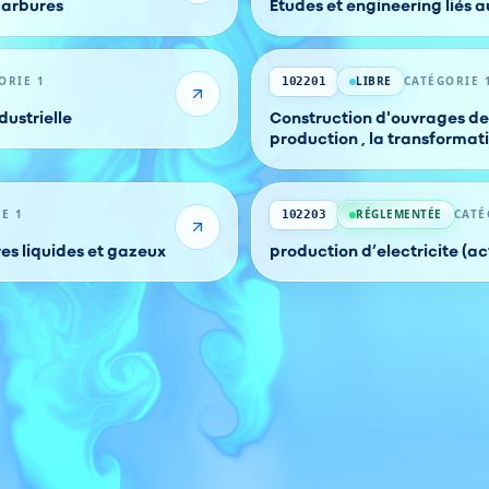
carbures
Etudes et engineering liés 
ORIE 1
LIBRE
CATÉGORIE 
102201
dustrielle
Construction d'ouvrages des
production , la transformati
distribution des hydrocarb
E 1
RÉGLEMENTÉE
CATÉ
102203
es liquides et gazeux
production d’electricite (a