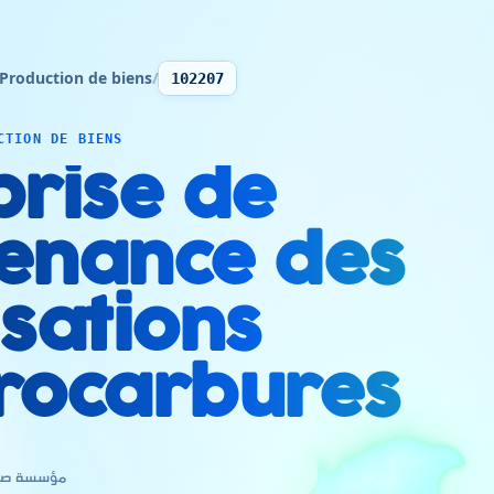
Production de biens
/
102207
CTION DE BIENS
prise de
enance des
isations
rocarbures
مؤسسة صيا