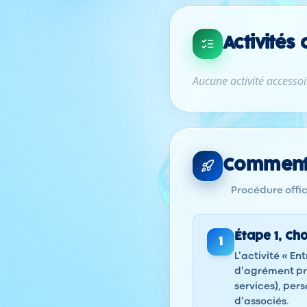
Activités
Aucune activité accessoir
Comment 
Procédure offici
Étape
1
,
Cho
1
L'activité « E
d'agrément pr
services), per
d'associés.