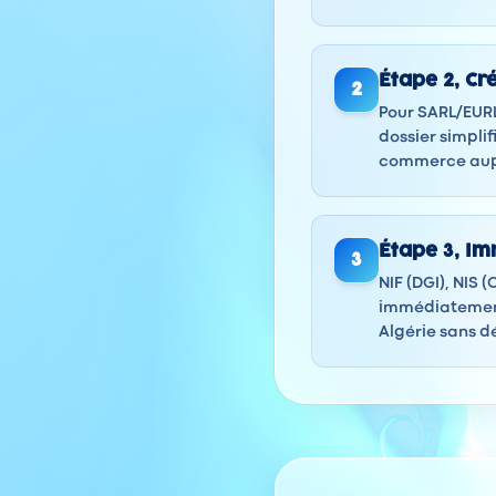
Étape
2
,
Cr
2
Pour SARL/EURL
dossier simplif
commerce aup
Étape
3
,
Imm
3
NIF (DGI), NIS 
immédiatement
Algérie sans 