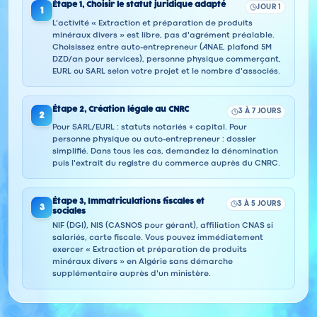
Étape
1
,
Choisir le statut juridique adapté
JOUR 1
1
L'activité « Extraction et préparation de produits
minéraux divers » est libre, pas d'agrément préalable.
Choisissez entre auto-entrepreneur (ANAE, plafond 5M
DZD/an pour services), personne physique commerçant,
EURL ou SARL selon votre projet et le nombre d'associés.
Étape
2
,
Création légale au CNRC
3 À 7 JOURS
2
Pour SARL/EURL : statuts notariés + capital. Pour
personne physique ou auto-entrepreneur : dossier
simplifié. Dans tous les cas, demandez la dénomination
puis l'extrait du registre du commerce auprès du CNRC.
Étape
3
,
Immatriculations fiscales et
3 À 5 JOURS
3
sociales
NIF (DGI), NIS (CASNOS pour gérant), affiliation CNAS si
salariés, carte fiscale. Vous pouvez immédiatement
exercer « Extraction et préparation de produits
minéraux divers » en Algérie sans démarche
supplémentaire auprès d'un ministère.