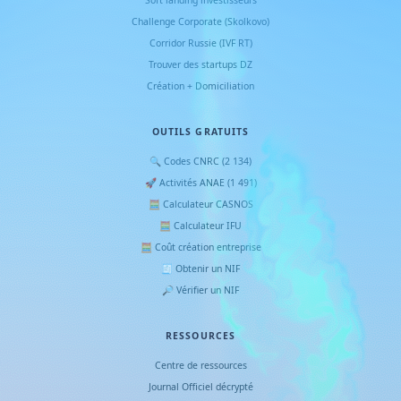
Soft landing investisseurs
Challenge Corporate (Skolkovo)
Corridor Russie (IVF RT)
Trouver des startups DZ
Création + Domiciliation
OUTILS GRATUITS
🔍 Codes CNRC (2 134)
🚀 Activités ANAE (1 491)
🧮 Calculateur CASNOS
🧮 Calculateur IFU
🧮 Coût création entreprise
🧾 Obtenir un NIF
🔎 Vérifier un NIF
RESSOURCES
Centre de ressources
Journal Officiel décrypté