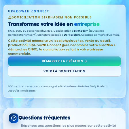
UPGROWTH CONNECT
DOMICILIATION BIRKHADEM NON POSSIBLE
Transformez votre idée en
entreprise
SARL, EURL ou personne physique. Domiciliation à
Birkhadem
(toutes nos
domiciliations y sont). Signature notaire à
Dely Brahim
. Création en moins d'un mois.
Cette activité nécessite un local physique (ex. vente au détail,
production). UpGrowth Connect gère néanmoins votre création +
démarches CNRC, la domiciliation se fait à votre adresse
commerciale.
DÉMARRER LA CRÉATION
VOIR LA DOMICILIATION
100+ entrepreneurs accompagnés
·
Birkhadem · Notaire Dely Brahim
·
Jusqu'à 1 mois max
Questions fréquentes
Réponses aux questions les plus posées sur cette activité