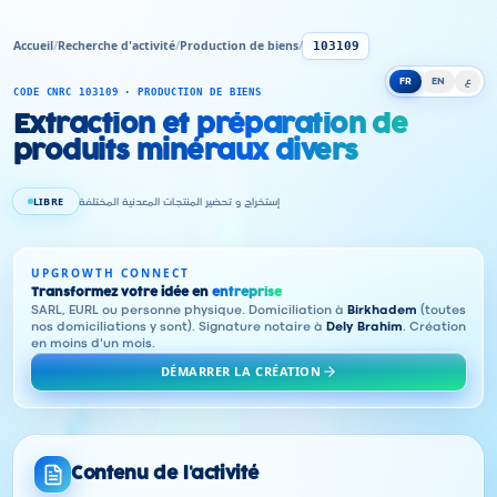
Accueil
/
Recherche d'activité
/
Production de biens
/
103109
FR
EN
ع
CODE CNRC 103109 · PRODUCTION DE BIENS
Extraction et préparation de
produits minéraux divers
LIBRE
إستخراج و تحضير المنتجات المعدنية المختلفة
UPGROWTH CONNECT
Transformez votre idée en
entreprise
SARL, EURL ou personne physique. Domiciliation à
Birkhadem
(toutes
nos domiciliations y sont). Signature notaire à
Dely Brahim
. Création
en moins d'un mois.
DÉMARRER LA CRÉATION
Contenu de l'activité