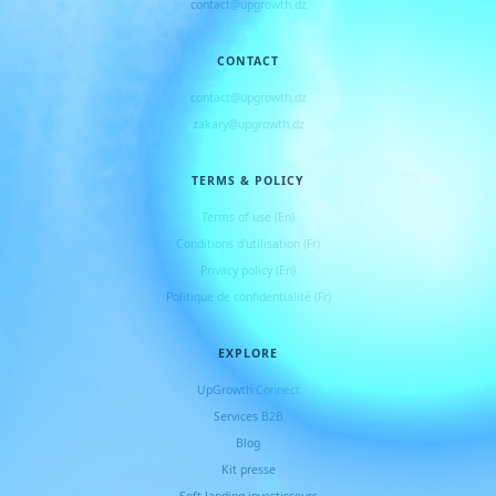
contact@upgrowth.dz
CONTACT
contact@upgrowth.dz
zakary@upgrowth.dz
TERMS & POLICY
Terms of use (En)
Conditions d
'
utilisation (Fr)
Privacy policy (En)
Politique de confidentialité (Fr)
EXPLORE
UpGrowth Connect
Services B2B
Blog
Kit presse