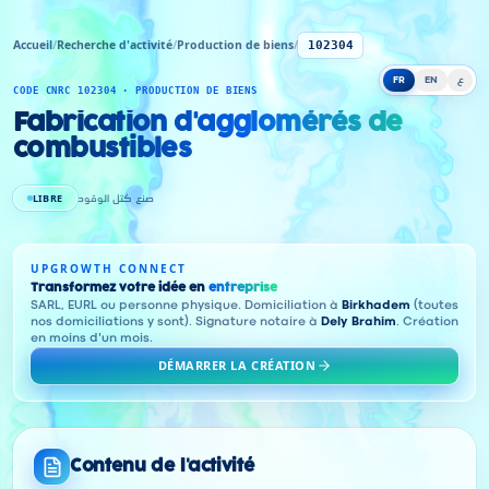
Accueil
/
Recherche d'activité
/
Production de biens
/
102304
FR
EN
ع
CODE CNRC 102304 · PRODUCTION DE BIENS
Fabrication d'agglomérés de
combustibles
LIBRE
صنع كتل الوقود
UPGROWTH CONNECT
Transformez votre idée en
entreprise
SARL, EURL ou personne physique. Domiciliation à
Birkhadem
(toutes
nos domiciliations y sont). Signature notaire à
Dely Brahim
. Création
en moins d'un mois.
DÉMARRER LA CRÉATION
Contenu de l'activité