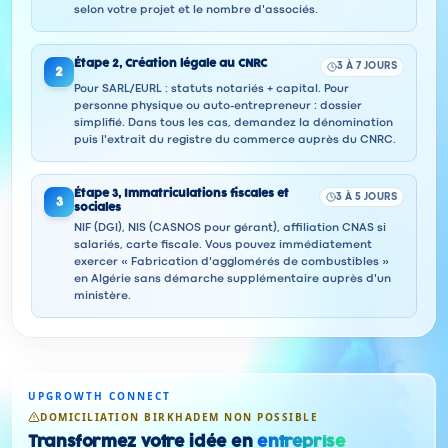
selon votre projet et le nombre d'associés.
Étape
2
,
Création légale au CNRC
3 À 7 JOURS
2
Pour SARL/EURL : statuts notariés + capital. Pour
personne physique ou auto-entrepreneur : dossier
simplifié. Dans tous les cas, demandez la dénomination
puis l'extrait du registre du commerce auprès du CNRC.
Étape
3
,
Immatriculations fiscales et
3 À 5 JOURS
3
sociales
NIF (DGI), NIS (CASNOS pour gérant), affiliation CNAS si
salariés, carte fiscale. Vous pouvez immédiatement
exercer « Fabrication d'agglomérés de combustibles »
en Algérie sans démarche supplémentaire auprès d'un
ministère.
UPGROWTH CONNECT
DOMICILIATION BIRKHADEM NON POSSIBLE
Transformez votre idée en
entreprise