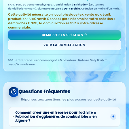
SARL, EURL ou personne physique. Domiciliation à
Birkhadem
(toutes nos
domiciliations y sont). Signature notaire à
Dely Brahim
. Création en moins d'un mois.
Cette activité nécessite un local physique (ex. vente au détail,
production). UpGrowth Connect gère néanmoins votre création +
démarches CNRC, la domiciliation se fait à votre adresse
commerciale.
DÉMARRER LA CRÉATION
VOIR LA DOMICILIATION
100+ entrepreneurs accompagnés
·
Birkhadem · Notaire Dely Brahim
·
Jusqu'à 1 mois max
Questions fréquentes
Réponses aux questions les plus posées sur cette activité
Comment créer une entreprise pour l'activité «
+
Fabrication d'agglomérés de combustibles » en
Algérie ?