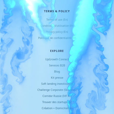
TERMS & POLICY
Terms of use (En)
Conditions d
'
utilisation (Fr)
Privacy policy (En)
Politique de confidentialité (Fr)
EXPLORE
UpGrowth Connect
Services B2B
Blog
Kit presse
Soft landing investisseurs
Challenge Corporate (Skolkovo)
Corridor Russie (IVF RT)
Trouver des startups DZ
Création + Domiciliation