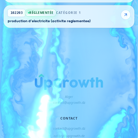
RÉGLEMENTÉE
CATÉGORIE 1
102203
production d’electricite (activite reglementee)
Alger
contact@upgrowth.dz
CONTACT
contact@upgrowth.dz
zakary@upgrowth.dz