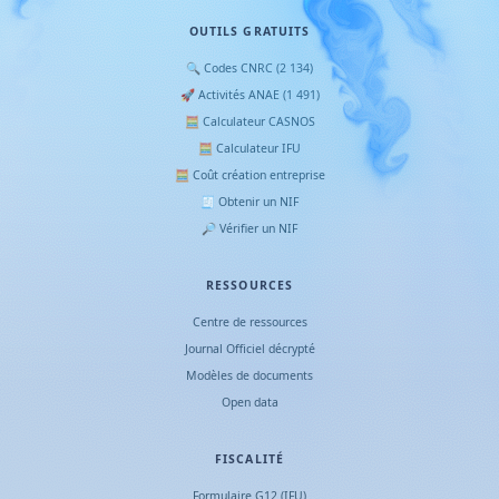
OUTILS GRATUITS
🔍 Codes CNRC (2 134)
🚀 Activités ANAE (1 491)
🧮 Calculateur CASNOS
🧮 Calculateur IFU
🧮 Coût création entreprise
🧾 Obtenir un NIF
🔎 Vérifier un NIF
RESSOURCES
Centre de ressources
Journal Officiel décrypté
Modèles de documents
Open data
FISCALITÉ
Formulaire G12 (IFU)