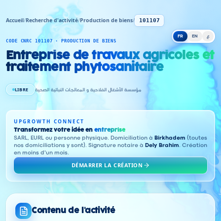
Accueil
/
Recherche d'activité
/
Production de biens
/
101107
FR
EN
ع
CODE CNRC 101107 · PRODUCTION DE BIENS
Entreprise de travaux agricoles et
traitement phytosanitaire
LIBRE
مؤسسة الأشغال الفلاحية و المعالجات النباتية الصحية
UPGROWTH CONNECT
Transformez votre idée en
entreprise
SARL, EURL ou personne physique. Domiciliation à
Birkhadem
(toutes
nos domiciliations y sont). Signature notaire à
Dely Brahim
. Création
en moins d'un mois.
DÉMARRER LA CRÉATION
Contenu de l'activité