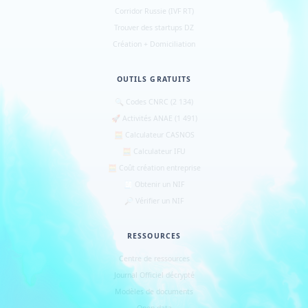
Corridor Russie (IVF RT)
Trouver des startups DZ
Création + Domiciliation
OUTILS GRATUITS
🔍 Codes CNRC (2 134)
🚀 Activités ANAE (1 491)
🧮 Calculateur CASNOS
🧮 Calculateur IFU
🧮 Coût création entreprise
🧾 Obtenir un NIF
🔎 Vérifier un NIF
RESSOURCES
Centre de ressources
Journal Officiel décrypté
Modèles de documents
Open data