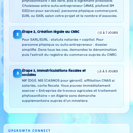
phytosanitaire » est libre, pas d'agrément préalable.
Choisissez entre auto-entrepreneur (ANAE, plafond 5M
DZD/an pour services), personne physique commerçant,
EURL ou SARL selon votre projet et le nombre d'associés.
Étape
2
,
Création légale au CNRC
3 À 7 JOURS
2
Pour SARL/EURL : statuts notariés + capital. Pour
personne physique ou auto-entrepreneur : dossier
simplifié. Dans tous les cas, demandez la dénomination
puis l'extrait du registre du commerce auprès du CNRC.
Étape
3
,
Immatriculations fiscales et
3 À 5 JOURS
3
sociales
NIF (DGI), NIS (CASNOS pour gérant), affiliation CNAS si
salariés, carte fiscale. Vous pouvez immédiatement
exercer « Entreprise de travaux agricoles et traitement
phytosanitaire » en Algérie sans démarche
supplémentaire auprès d'un ministère.
UPGROWTH CONNECT