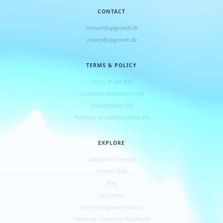
CONTACT
contact@upgrowth.dz
zakary@upgrowth.dz
TERMS & POLICY
Terms of use (En)
Conditions d
'
utilisation (Fr)
Privacy policy (En)
Politique de confidentialité (Fr)
EXPLORE
UpGrowth Connect
Services B2B
Blog
Kit presse
Soft landing investisseurs
Challenge Corporate (Skolkovo)