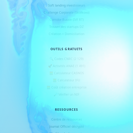
Soft landing investisseurs
Challenge Corporate (Skolkovo)
Corridor Russie (IVF RT)
Trouver des startups DZ
Création + Domiciliation
OUTILS GRATUITS
🔍 Codes CNRC (2 129)
🚀 Activités ANAE (1 491)
🧮 Calculateur CASNOS
🧮 Calculateur IFU
🧮 Coût création entreprise
🔎 Vérifier un NIF
RESSOURCES
Centre de ressources
Journal Officiel décrypté