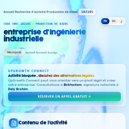
Accueil
/
Recherche d'activité
/
Production de biens
/
102105
FR
EN
ع
CODE CNRC 102105 · PRODUCTION DE BIENS
entreprise d'ingénierie
industrielle
BLOQUÉE
مؤسسة الهندسة الصناعية
UPGROWTH CONNECT
Activité bloquée ,
discutez des alternatives légales
UpGrowth Connect peut vous orienter vers un pivot légal et créer
votre entreprise. Consultations à
Birkhadem
, signature notariale à
Dely Brahim
.
RÉSERVER UN APPEL GRATUIT
Contenu de l'activité