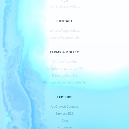
Alger
contact@upgrowth.dz
CONTACT
contact@upgrowth.dz
zakary@upgrowth.dz
TERMS & POLICY
Terms of use (En)
Conditions d
'
utilisation (Fr)
Privacy policy (En)
Politique de confidentialité (Fr)
EXPLORE
UpGrowth Connect
Services B2B
Blog
Kit presse