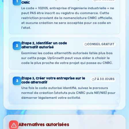
1
CNRC
Le code « 102105, entreprise d'ingénierie industrielle » ne
peut PAS être inscrit au registre du commerce. Cette
restriction provient de la nomenclature CNRC officielle,
et aucune création ne sera acceptée pour ce code en
l'état.
Étape
2
,
Identifier un code
CONSEIL GRATUIT
2
alternatif autorisé
Examinez les codes alternatifs autorisés listés plus bas
sur cette page. UpGrowth peut vous aider à choisir le
code le plus proche de votre projet qui passe au CNRC.
Étape
3
,
Créer votre entreprise sur le
7 À 30 JOURS
3
code alternatif
Une fois le code autorisé identifié, suivez le parcours
normal de création (statuts puis CNRC puis NIF/NIS) pour
démarrer légalement votre activité.
Alternatives autorisées