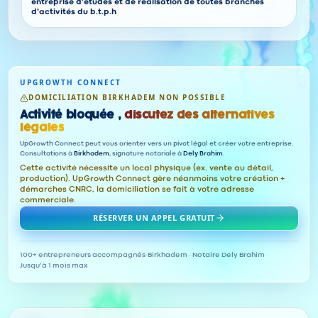
entreprise d'études et de réalisation de toutes branches
d'activités du b.t.p.h
UPGROWTH CONNECT
DOMICILIATION BIRKHADEM NON POSSIBLE
Activité bloquée ,
discutez des alternatives
légales
UpGrowth Connect peut vous orienter vers un pivot légal et créer votre entreprise.
Consultations à
Birkhadem
, signature notariale à
Dely Brahim
.
Cette activité nécessite un local physique (ex. vente au détail,
production). UpGrowth Connect gère néanmoins votre création +
démarches CNRC, la domiciliation se fait à votre adresse
commerciale.
RÉSERVER UN APPEL GRATUIT
100+ entrepreneurs accompagnés
·
Birkhadem · Notaire Dely Brahim
·
Jusqu'à 1 mois max