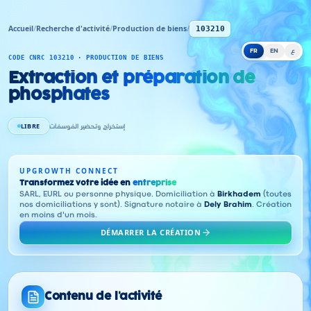
Accueil
/
Recherche d'activité
/
Production de biens
/
103210
FR
EN
ع
CODE CNRC 103210 · PRODUCTION DE BIENS
Extraction et préparation de
phosphates
LIBRE
إستخراج وتحضير الفوسفات
UPGROWTH CONNECT
Transformez votre idée en
entreprise
SARL, EURL ou personne physique. Domiciliation à
Birkhadem
(toutes
nos domiciliations y sont). Signature notaire à
Dely Brahim
. Création
en moins d'un mois.
DÉMARRER LA CRÉATION
Contenu de l'activité