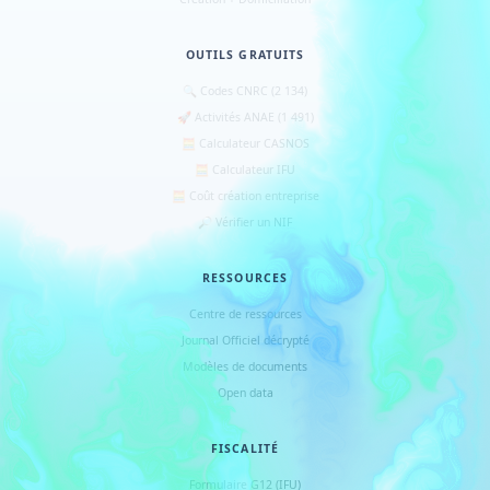
OUTILS GRATUITS
🔍 Codes CNRC (2 134)
🚀 Activités ANAE (1 491)
🧮 Calculateur CASNOS
🧮 Calculateur IFU
🧮 Coût création entreprise
🔎 Vérifier un NIF
RESSOURCES
Centre de ressources
Journal Officiel décrypté
Modèles de documents
Open data
FISCALITÉ
Formulaire G12 (IFU)