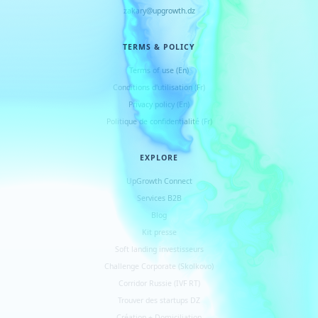
zakary@upgrowth.dz
TERMS & POLICY
Terms of use (En)
Conditions d
'
utilisation (Fr)
Privacy policy (En)
Politique de confidentialité (Fr)
EXPLORE
UpGrowth Connect
Services B2B
Blog
Kit presse
Soft landing investisseurs
Challenge Corporate (Skolkovo)
Corridor Russie (IVF RT)
Trouver des startups DZ
Création + Domiciliation