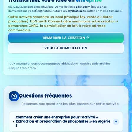
Transformez votre idée en
entreprise
SARL, EURL ou personne physique. Domiciliation à
Birkhadem
(toutes nos
domiciliations y sont). Signature notaire à
Dely Brahim
. Création en moins d'un mois.
Cette activité nécessite un local physique (ex. vente au détail,
production). UpGrowth Connect gère néanmoins votre création +
démarches CNRC, la domiciliation se fait à votre adresse
commerciale.
DÉMARRER LA CRÉATION
VOIR LA DOMICILIATION
100+ entrepreneurs accompagnés
·
Birkhadem · Notaire Dely Brahim
·
Jusqu'à 1 mois max
Questions fréquentes
Réponses aux questions les plus posées sur cette activité
Comment créer une entreprise pour l'activité «
+
Extraction et préparation de phosphates » en Algérie
?