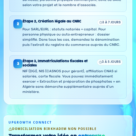
services), personne physique commerçant, EURL ou SARL
selon votre projet et le nombre d'associés.
Étape
2
,
Création légale au CNRC
3 À 7 JOURS
2
Pour SARL/EURL : statuts notariés + capital. Pour
personne physique ou auto-entrepreneur : dossier
simplifié. Dans tous les cas, demandez la dénomination
puis l'extrait du registre du commerce auprès du CNRC.
Étape
3
,
Immatriculations fiscales et
3 À 5 JOURS
3
sociales
NIF (DGI), NIS (CASNOS pour gérant), affiliation CNAS si
salariés, carte fiscale. Vous pouvez immédiatement
exercer « Extraction et préparation de phosphates » en
Algérie sans démarche supplémentaire auprès d'un
ministère.
UPGROWTH CONNECT
DOMICILIATION BIRKHADEM NON POSSIBLE