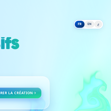
FR
EN
ع
ifs
RER LA CRÉATION