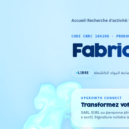
Accueil
/
Recherche d'activité
/
CODE CNRC 104208 · PRODU
Fabric
LIBRE
ناعة المواد الكاشطة
UPGROWTH CONNECT
Transformez vot
SARL, EURL ou personne phy
y sont). Signature notaire 