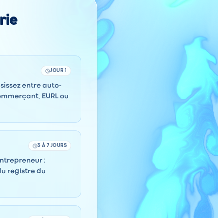
rie
JOUR 1
isissez entre auto-
commerçant, EURL ou
3 À 7 JOURS
entrepreneur :
du registre du