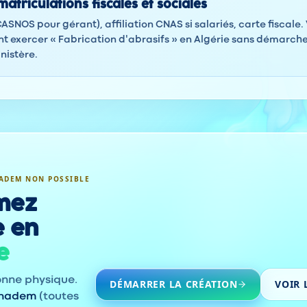
atriculations fiscales et sociales
(CASNOS pour gérant), affiliation CNAS si salariés, carte fiscale
 exercer « Fabrication d'abrasifs » en Algérie sans démarch
nistère.
ADEM NON POSSIBLE
mez
e en
e
onne physique.
DÉMARRER LA CRÉATION
VOIR 
khadem
(toutes