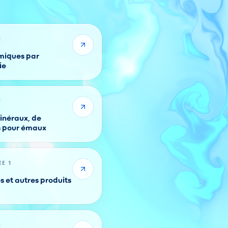
1
imiques par
ie
1
inéraux, de
 de couleurs pour émaux
IE 1
s et autres produits
1