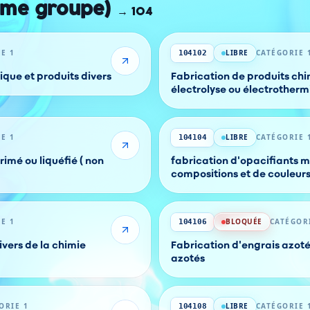
ême groupe)
→
104
E 1
LIBRE
CATÉGORIE 
104102
rique et produits divers
Fabrication de produits ch
électrolyse ou électrotherm
E 1
LIBRE
CATÉGORIE 
104104
imé ou liquéfié ( non
fabrication d'opacifiants m
compositions et
E 1
BLOQUÉE
CATÉGOR
104106
ivers de la chimie
Fabrication d'engrais azoté
azotés
ORIE 1
LIBRE
CATÉGORIE 
104108