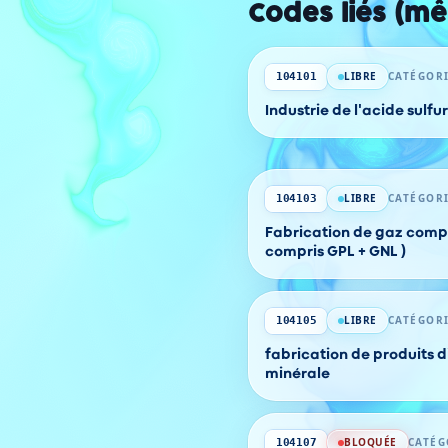
Codes liés (m
LIBRE
CATÉGORI
104101
Industrie de l'acide sulfu
LIBRE
CATÉGORI
104103
Fabrication de gaz compr
compris GPL + GNL )
LIBRE
CATÉGORI
104105
fabrication de produits d
minérale
BLOQUÉE
CATÉG
104107