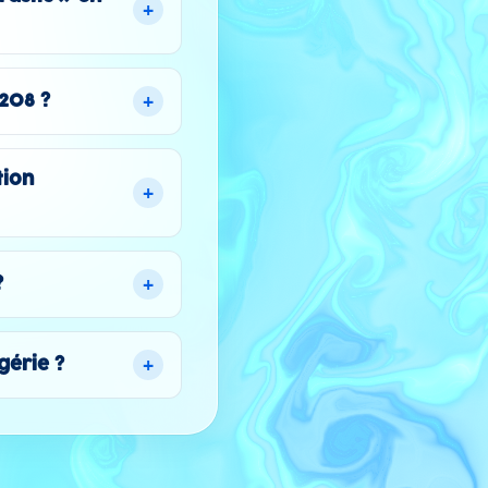
+
+
208 ?
tion
+
+
?
+
gérie ?