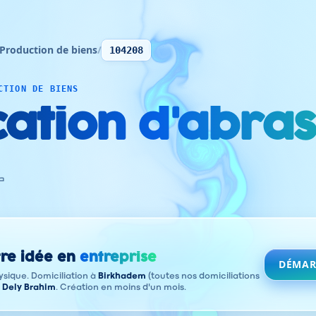
Production de biens
/
104208
CTION DE BIENS
ation d'abras
ص
re idée en
entreprise
DÉMAR
sique. Domiciliation à
Birkhadem
(toutes nos domiciliations
à
Dely Brahim
. Création en moins d'un mois.