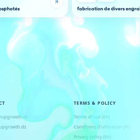
hosphatés
fabrication de divers engra
CT
TERMS & POLICY
@upgrowth.dz
Terms of use (En)
upgrowth.dz
Conditions d
'
utilisation (Fr)
Privacy policy (En)