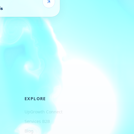
is
EXPLORE
UpGrowth Connect
Services B2B
Blog