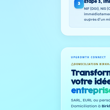
Étape
3
,
Imm
3
NIF (DGI), NIS 
immédiatement
auprès d'un mi
UPGROWTH CONNECT
DOMICILIATION BIRKH
Transfor
votre idé
entrepris
SARL, EURL ou pers
Domiciliation à
Bir