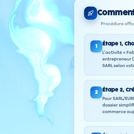
Comment 
Procédure offici
Étape
1
,
Cho
1
L'activité « Fa
entrepreneur 
SARL selon vot
Étape
2
,
Cr
2
Pour SARL/EURL
dossier simplif
commerce aup