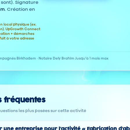
 sont). Signature
im
. Création en
n local physique (ex.
ion). UpGrowth Connect
éation + démarches
fait à votre adresse
ompagnés
·
Birkhadem · Notaire Dely Brahim
·
Jusqu'à 1 mois max
s fréquentes
estions les plus posées sur cette activité
une entreprise pour l'activité « Fabrication d'ab