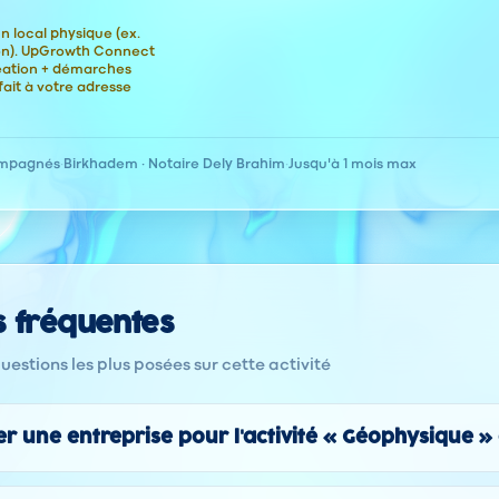
n local physique (ex.
ion). UpGrowth Connect
éation + démarches
fait à votre adresse
ompagnés
·
Birkhadem · Notaire Dely Brahim
·
Jusqu'à 1 mois max
s fréquentes
estions les plus posées sur cette activité
 une entreprise pour l'activité « Géophysique » 