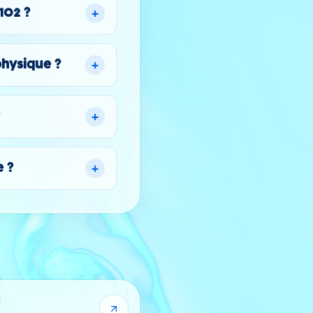
+
102 ?
+
physique ?
+
?
+
e ?
1