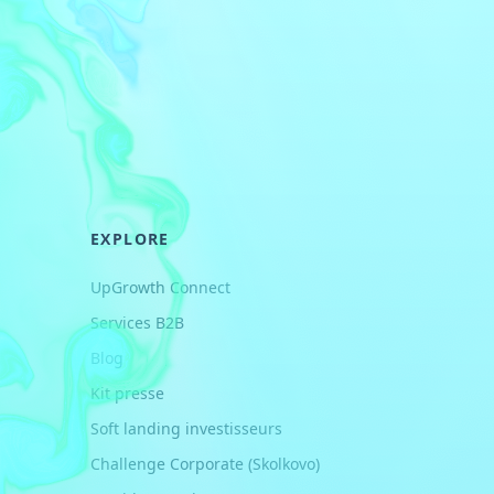
EXPLORE
UpGrowth Connect
Services B2B
Blog
Kit presse
Soft landing investisseurs
Challenge Corporate (Skolkovo)