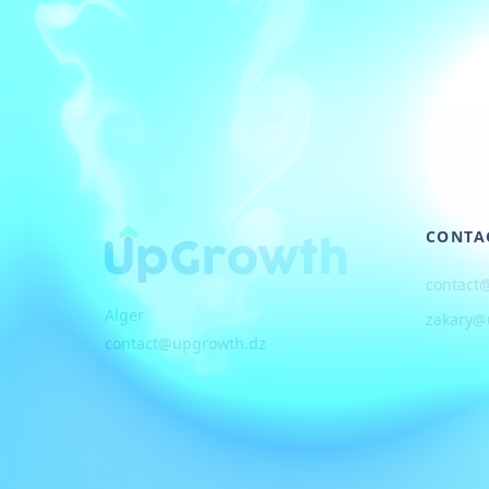
CONTA
contact
Alger
zakary@
contact@upgrowth.dz