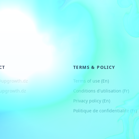
CT
TERMS & POLICY
@upgrowth.dz
Terms of use (En)
upgrowth.dz
Conditions d
'
utilisation (Fr)
Privacy policy (En)
Politique de confidentialité (Fr)