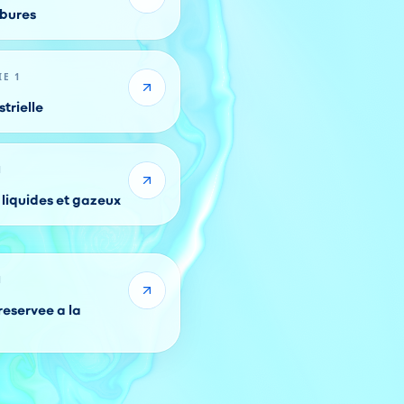
rbures
IE 1
trielle
1
liquides et gazeux
1
reservee a la