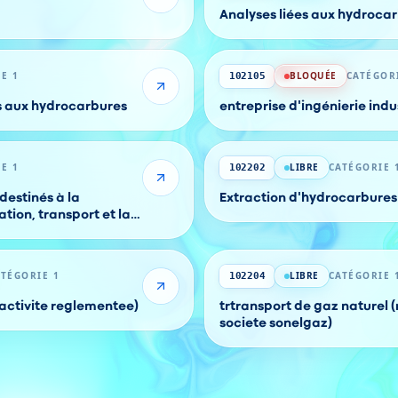
Analyses liées aux hydroca
E 1
BLOQUÉE
CATÉGOR
102105
és aux hydrocarbures
entreprise d'ingénierie indus
E 1
LIBRE
CATÉGORIE 
102202
destinés à la
Extraction d'hydrocarbures 
tion, transport et la
rbures
ATÉGORIE 1
LIBRE
CATÉGORIE 
102204
(activite reglementee)
trtransport de gaz naturel (
societe sonelgaz)