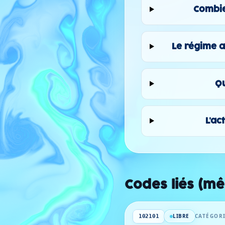
Combie
Le régime a
Qu
L'ac
Codes liés (m
LIBRE
CATÉGORI
102101