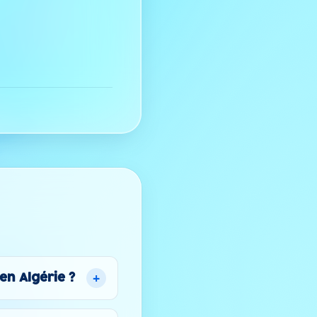
+
en Algérie ?