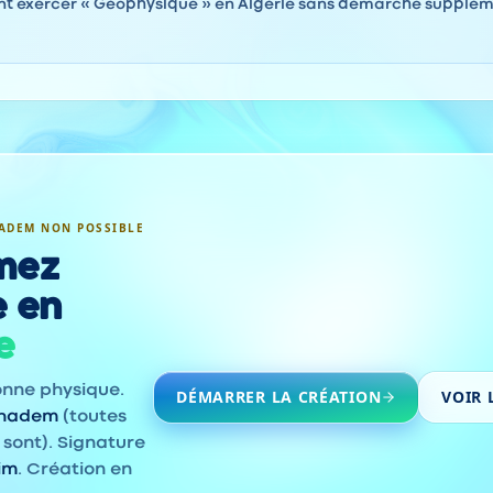
 exercer « Géophysique » en Algérie sans démarche supplém
ADEM NON POSSIBLE
mez
e en
e
onne physique.
DÉMARRER LA CRÉATION
VOIR 
khadem
(toutes
 sont). Signature
im
. Création en