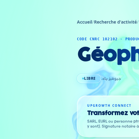
Accueil
/
Recherche d'activité
/
CODE CNRC 102102 · PRODU
Géoph
LIBRE
جيوفيز ياء.
UPGROWTH CONNECT
Transformez vot
SARL, EURL ou personne phy
y sont). Signature notaire 