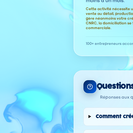
moins d'un mois.
Cette activité nécessite u
vente au détail, product
gère néanmoins votre cr
CNRC, la domiciliation se 
commerciale.
100+ entrepreneurs acc
Question
Réponses aux qu
Comment créer