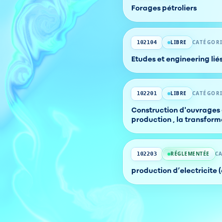
Forages pétroliers
LIBRE
CATÉGORI
102104
Etudes et engineering li
LIBRE
CATÉGORI
102201
Construction d'ouvrages 
production , la transforma
distribution des hydroca
RÉGLEMENTÉE
C
102203
production d’electricite 