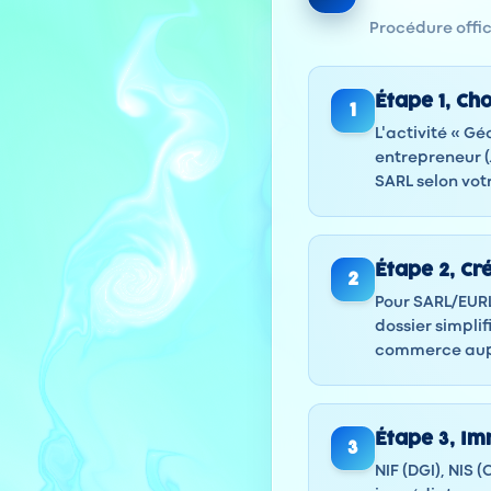
Procédure offici
Étape
1
,
Cho
1
L'activité « G
entrepreneur 
SARL selon vot
Étape
2
,
Cr
2
Pour SARL/EURL
dossier simplif
commerce aup
Étape
3
,
Imm
3
NIF (DGI), NIS 