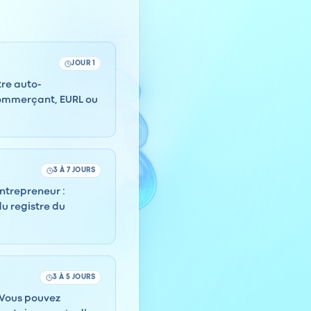
JOUR 1
tre auto-
commerçant, EURL ou
3 À 7 JOURS
entrepreneur :
du registre du
3 À 5 JOURS
. Vous pouvez