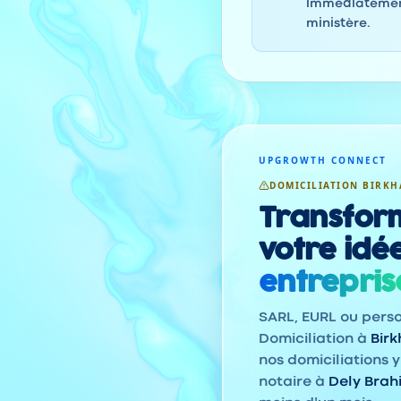
immédiatement
ministère.
UPGROWTH CONNECT
DOMICILIATION BIRKH
Transfor
votre idé
entrepris
SARL, EURL ou pers
Domiciliation à
Bir
nos domiciliations y
notaire à
Dely Brah