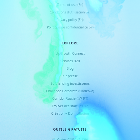
Terms of use (En)
Conditions d
'
utilisation (Fr)
Privacy policy (En)
Politique de confidentialité (Fr)
EXPLORE
UpGrowth Connect
Services B2B
Blog
Kit presse
Soft landing investisseurs
Challenge Corporate (Skolkovo)
Corridor Russie (IVF RT)
Trouver des startups DZ
Création + Domiciliation
OUTILS GRATUITS
🔍 Codes CNRC (2 129)