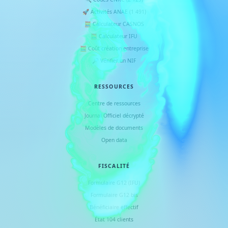
🚀 Activités ANAE (1 491)
🧮 Calculateur CASNOS
🧮 Calculateur IFU
🧮 Coût création entreprise
🔎 Vérifier un NIF
RESSOURCES
Centre de ressources
Journal Officiel décrypté
Modèles de documents
Open data
FISCALITÉ
Formulaire G12 (IFU)
Formulaire G12 bis
Bénéficiaire effectif
État 104 clients