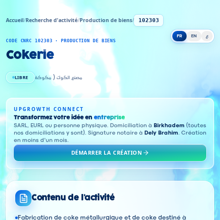
Accueil
/
Recherche d'activité
/
Production de biens
/
102303
FR
EN
ع
CODE CNRC 102303 · PRODUCTION DE BIENS
Cokerie
LIBRE
مصنع الكوك ( مكوكة
UPGROWTH CONNECT
Transformez votre idée en
entreprise
SARL, EURL ou personne physique. Domiciliation à
Birkhadem
(toutes
nos domiciliations y sont). Signature notaire à
Dely Brahim
. Création
en moins d'un mois.
DÉMARRER LA CRÉATION
Contenu de l'activité
Fabrication de coke métallurgique et de coke destiné à