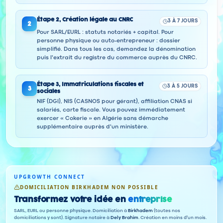
Étape
2
,
Création légale au CNRC
3 À 7 JOURS
2
Pour SARL/EURL : statuts notariés + capital. Pour
personne physique ou auto-entrepreneur : dossier
simplifié. Dans tous les cas, demandez la dénomination
puis l'extrait du registre du commerce auprès du CNRC.
Étape
3
,
Immatriculations fiscales et
3 À 5 JOURS
3
sociales
NIF (DGI), NIS (CASNOS pour gérant), affiliation CNAS si
salariés, carte fiscale. Vous pouvez immédiatement
exercer « Cokerie » en Algérie sans démarche
supplémentaire auprès d'un ministère.
UPGROWTH CONNECT
DOMICILIATION BIRKHADEM NON POSSIBLE
Transformez votre idée en
entreprise
SARL, EURL ou personne physique. Domiciliation à
Birkhadem
(toutes nos
domiciliations y sont). Signature notaire à
Dely Brahim
. Création en moins d'un mois.