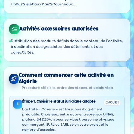
l'industrie et aux hauts fourneaux .
Activités accessoires autorisées
Distribution des produits définis dans le contenu de l’activité,
à destination des grossistes, des détaillants et des
collectivités.
Comment commencer cette activité en
Algérie
Procédure officielle, ordre des étapes, et délais réels
Étape
1
,
Choisir le statut juridique adapté
JOUR 1
1
L'activité « Cokerie » est libre, pas d'agrément
préalable. Choisissez entre auto-entrepreneur (ANAE,
plafond 5M DZD/an pour services), personne physique
commerçant, EURL ou SARL selon votre projet et le
nombre d'associés.