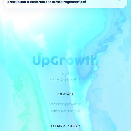
production d’electricite (activite reglementee)
Alger
contact@upgrowth.dz
CONTACT
contact@upgrowth.dz
zakary@upgrowth.dz
TERMS & POLICY