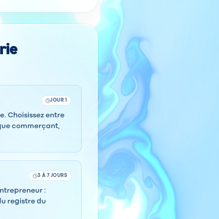
rie
JOUR 1
e. Choisissez entre
ique commerçant,
3 À 7 JOURS
entrepreneur :
du registre du