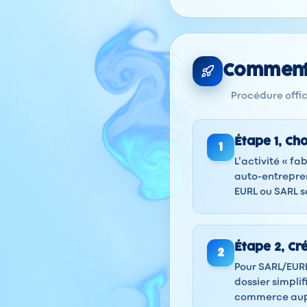
Comment 
Procédure offici
Étape
1
,
Cho
1
L'activité « fa
auto-entrepre
EURL ou SARL s
Étape
2
,
Cr
2
Pour SARL/EURL
dossier simplif
commerce aup