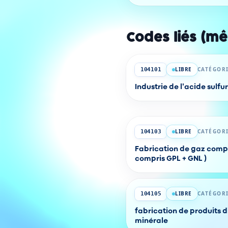
Codes liés (m
LIBRE
CATÉGORI
104101
Industrie de l'acide sulfu
LIBRE
CATÉGORI
104103
Fabrication de gaz compr
compris GPL + GNL )
LIBRE
CATÉGORI
104105
fabrication de produits d
minérale