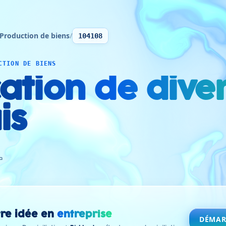
Production de biens
/
104108
CTION DE BIENS
ation de dive
is
ص
re idée en
entreprise
DÉMAR