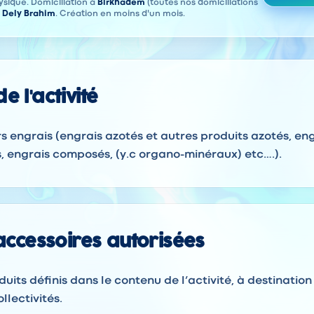
sique. Domiciliation à
Birkhadem
(toutes nos domiciliations
à
Dely Brahim
. Création en moins d'un mois.
e l'activité
rs engrais (engrais azotés et autres produits azotés, en
, engrais composés, (y.c organo-minéraux) etc….).
 accessoires autorisées
duits définis dans le contenu de l’activité, à destination
llectivités.