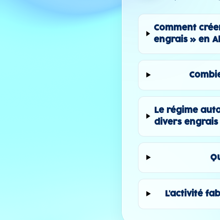
Comment créer 
engrais » en A
Combie
Le régime auto
divers engrais
Qu
L'activité f