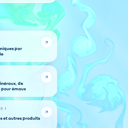
1
imiques par
ie
1
inéraux, de
 de couleurs pour émaux
IE 1
s et autres produits