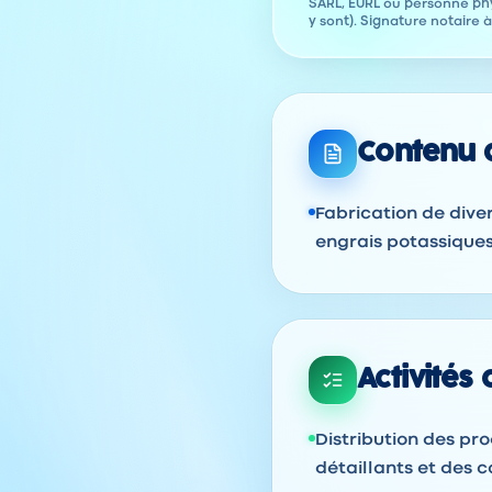
SARL, EURL ou personne phy
y sont). Signature notaire 
Contenu d
Fabrication de dive
engrais potassiques
Activités
Distribution des pro
détaillants et des co