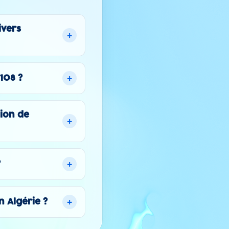
ivers
+
+
108 ?
tion de
+
+
?
+
n Algérie ?