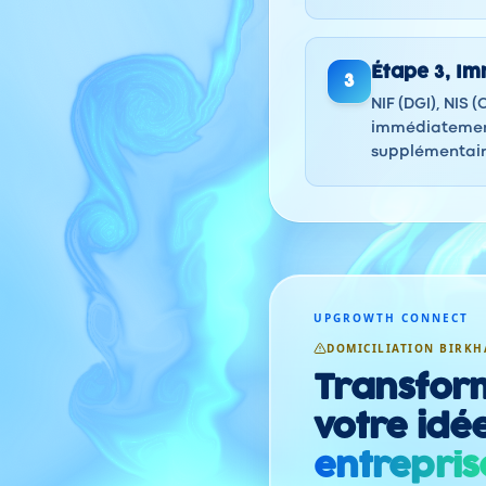
Étape
3
,
Imm
3
NIF (DGI), NIS 
immédiatement 
supplémentaire
UPGROWTH CONNECT
DOMICILIATION BIRKH
Transfor
votre idé
entrepris