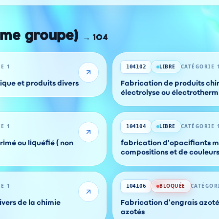
ême groupe)
→
104
E 1
LIBRE
CATÉGORIE 
104102
rique et produits divers
Fabrication de produits ch
électrolyse ou électrotherm
E 1
LIBRE
CATÉGORIE 
104104
imé ou liquéfié ( non
fabrication d'opacifiants m
compositions et
E 1
BLOQUÉE
CATÉGOR
104106
ivers de la chimie
Fabrication d'engrais azoté
azotés