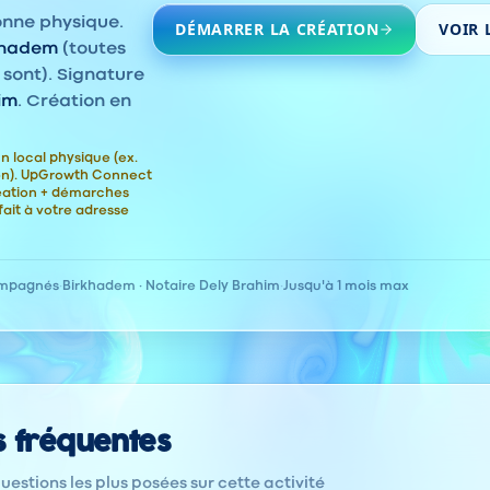
onne physique.
DÉMARRER LA CRÉATION
VOIR 
khadem
(toutes
 sont). Signature
im
. Création en
n local physique (ex.
ion). UpGrowth Connect
éation + démarches
fait à votre adresse
ompagnés
·
Birkhadem · Notaire Dely Brahim
·
Jusqu'à 1 mois max
s fréquentes
estions les plus posées sur cette activité