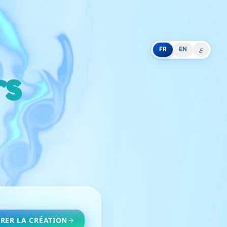
FR
EN
ع
rs
RER LA CRÉATION