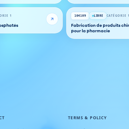
ORIE 1
LIBRE
CATÉGORIE 
104109
hosphatés
Fabrication de produits ch
pour la pharmacie
CT
TERMS & POLICY