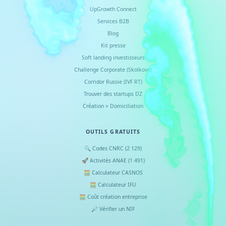
UpGrowth Connect
Services B2B
Blog
Kit presse
Soft landing investisseurs
Challenge Corporate (Skolkovo)
Corridor Russie (IVF RT)
Trouver des startups DZ
Création + Domiciliation
OUTILS GRATUITS
🔍 Codes CNRC (2 129)
🚀 Activités ANAE (1 491)
🧮 Calculateur CASNOS
🧮 Calculateur IFU
🧮 Coût création entreprise
🔎 Vérifier un NIF