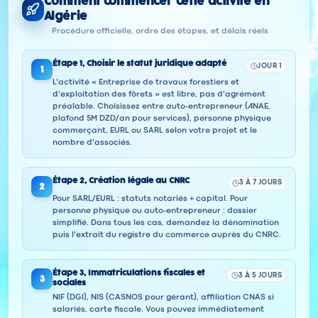
Comment commencer cette activité en
Algérie
Procédure officielle, ordre des étapes, et délais réels
Étape
1
,
Choisir le statut juridique adapté
JOUR 1
1
L'activité « Entreprise de travaux forestiers et
d'exploitation des fôrets » est libre, pas d'agrément
préalable. Choisissez entre auto-entrepreneur (ANAE,
plafond 5M DZD/an pour services), personne physique
commerçant, EURL ou SARL selon votre projet et le
nombre d'associés.
Étape
2
,
Création légale au CNRC
3 À 7 JOURS
2
Pour SARL/EURL : statuts notariés + capital. Pour
personne physique ou auto-entrepreneur : dossier
simplifié. Dans tous les cas, demandez la dénomination
puis l'extrait du registre du commerce auprès du CNRC.
Étape
3
,
Immatriculations fiscales et
3 À 5 JOURS
3
sociales
NIF (DGI), NIS (CASNOS pour gérant), affiliation CNAS si
salariés, carte fiscale. Vous pouvez immédiatement