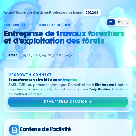
Accueil
/
Recherche d'activité
/
Production de biens
/
101103
FR
EN
ع
CODE CNRC 101103 · PRODUCTION DE BIENS
Entreprise de travaux forestiers
et d'exploitation des fôrets
LIBRE
مؤسسة الاشغال الغا بية واستغلال الغابات
UPGROWTH CONNECT
Transformez votre idée en
entreprise
SARL, EURL ou personne physique. Domiciliation à
Birkhadem
(toutes
nos domiciliations y sont). Signature notaire à
Dely Brahim
. Création
en moins d'un mois.
DÉMARRER LA CRÉATION
Contenu de l'activité