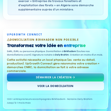
exercer « Entreprise de travaux forestiers et
d'exploitation des fôrets » en Algérie sans démarche
supplémentaire auprès d'un ministère.
UPGROWTH CONNECT
DOMICILIATION BIRKHADEM NON POSSIBLE
Transformez votre idée en
entreprise
SARL, EURL ou personne physique. Domiciliation à
Birkhadem
(toutes nos
domiciliations y sont). Signature notaire à
Dely Brahim
. Création en moins d'un mois.
Cette activité nécessite un local physique (ex. vente au détail,
production). UpGrowth Connect gère néanmoins votre création +
démarches CNRC, la domiciliation se fait à votre adresse
commerciale.
DÉMARRER LA CRÉATION
VOIR LA DOMICILIATION
100+ entrepreneurs accompagnés
·
Birkhadem · Notaire Dely Brahim
·
Jusqu'à 1 mois max