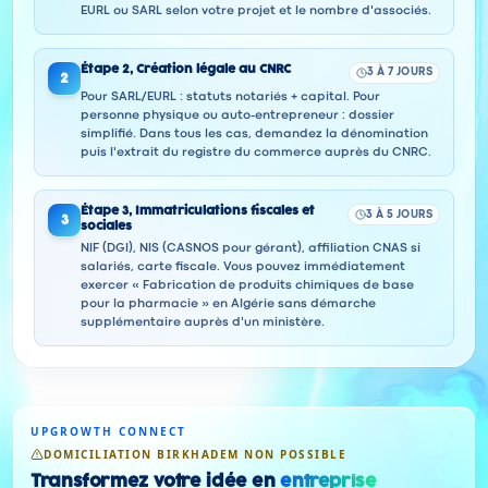
EURL ou SARL selon votre projet et le nombre d'associés.
Étape
2
,
Création légale au CNRC
3 À 7 JOURS
2
Pour SARL/EURL : statuts notariés + capital. Pour
personne physique ou auto-entrepreneur : dossier
simplifié. Dans tous les cas, demandez la dénomination
puis l'extrait du registre du commerce auprès du CNRC.
Étape
3
,
Immatriculations fiscales et
3 À 5 JOURS
3
sociales
NIF (DGI), NIS (CASNOS pour gérant), affiliation CNAS si
salariés, carte fiscale. Vous pouvez immédiatement
exercer « Fabrication de produits chimiques de base
pour la pharmacie » en Algérie sans démarche
supplémentaire auprès d'un ministère.
UPGROWTH CONNECT
DOMICILIATION BIRKHADEM NON POSSIBLE
Transformez votre idée en
entreprise