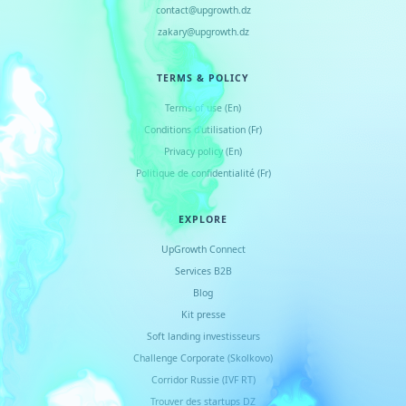
contact@upgrowth.dz
zakary@upgrowth.dz
TERMS & POLICY
Terms of use (En)
Conditions d
'
utilisation (Fr)
Privacy policy (En)
Politique de confidentialité (Fr)
EXPLORE
UpGrowth Connect
Services B2B
Blog
Kit presse
Soft landing investisseurs
Challenge Corporate (Skolkovo)
Corridor Russie (IVF RT)
Trouver des startups DZ