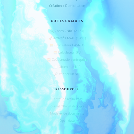
Création + Domiciliation
OUTILS GRATUITS
🔍 Codes CNRC (2 134)
🚀 Activités ANAE (1 491)
🧮 Calculateur CASNOS
🧮 Calculateur IFU
🧮 Coût création entreprise
🧾 Obtenir un NIF
🔎 Vérifier un NIF
RESSOURCES
Centre de ressources
Journal Officiel décrypté
Modèles de documents
Open data