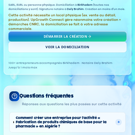
SARL, EURL ou personne physique. Domiciliation à
Birkhadem
(toutes nos
domiciliations y sont). Signature notaire à
Dely Brahim
. Création en moins d'un mois.
Cette activité nécessite un local physique (ex. vente au détail,
production). UpGrowth Connect gère néanmoins votre création +
démarches CNRC, la domiciliation se fait à votre adresse
commerciale.
DÉMARRER LA CRÉATION
VOIR LA DOMICILIATION
100+ entrepreneurs accompagnés
·
Birkhadem · Notaire Dely Brahim
·
Jusqu'à 1 mois max
Questions fréquentes
Réponses aux questions les plus posées sur cette activité
Comment créer une entreprise pour l'activité «
+
Fabrication de produits chimiques de base pour la
pharmacie » en Algérie ?