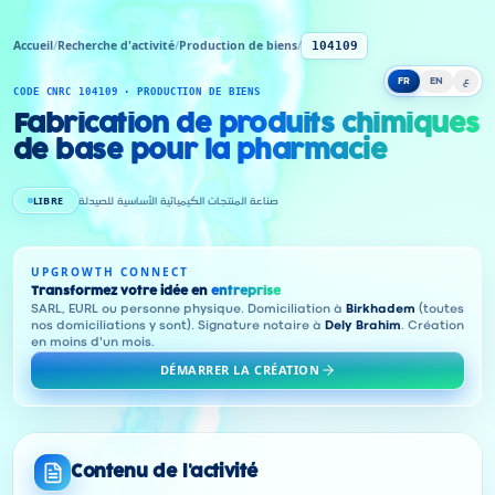
Accueil
/
Recherche d'activité
/
Production de biens
/
104109
FR
EN
ع
CODE CNRC 104109 · PRODUCTION DE BIENS
Fabrication de produits chimiques
de base pour la pharmacie
LIBRE
صناعة المنتجات الكيميائية الأساسية للصيدلة
UPGROWTH CONNECT
Transformez votre idée en
entreprise
SARL, EURL ou personne physique. Domiciliation à
Birkhadem
(toutes
nos domiciliations y sont). Signature notaire à
Dely Brahim
. Création
en moins d'un mois.
DÉMARRER LA CRÉATION
Contenu de l'activité