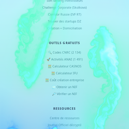
Soft landing investisseurs
Challenge Corporate (Skolkovo)
Corridor Russie (IVF RT)
Trouver des startups DZ
Création + Domiciliation
OUTILS GRATUITS
🔍 Codes CNRC (2 134)
🚀 Activités ANAE (1 491)
🧮 Calculateur CASNOS
🧮 Calculateur IFU
🧮 Coût création entreprise
🧾 Obtenir un NIF
🔎 Vérifier un NIF
RESSOURCES
Centre de ressources
Journal Officiel décrypté