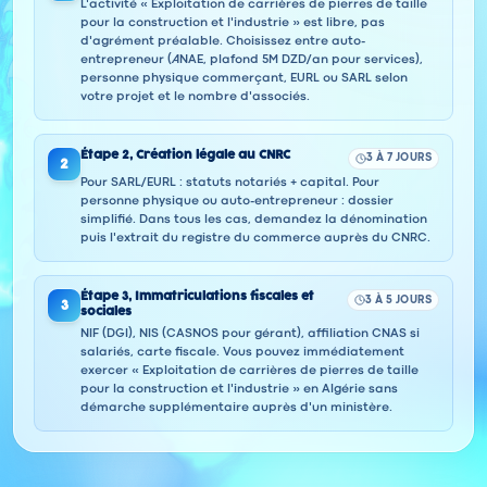
L'activité « Exploitation de carrières de pierres de taille
pour la construction et l'industrie » est libre, pas
d'agrément préalable. Choisissez entre auto-
entrepreneur (ANAE, plafond 5M DZD/an pour services),
personne physique commerçant, EURL ou SARL selon
votre projet et le nombre d'associés.
Étape
2
,
Création légale au CNRC
3 À 7 JOURS
2
Pour SARL/EURL : statuts notariés + capital. Pour
personne physique ou auto-entrepreneur : dossier
simplifié. Dans tous les cas, demandez la dénomination
puis l'extrait du registre du commerce auprès du CNRC.
Étape
3
,
Immatriculations fiscales et
3 À 5 JOURS
3
sociales
NIF (DGI), NIS (CASNOS pour gérant), affiliation CNAS si
salariés, carte fiscale. Vous pouvez immédiatement
exercer « Exploitation de carrières de pierres de taille
pour la construction et l'industrie » en Algérie sans
démarche supplémentaire auprès d'un ministère.