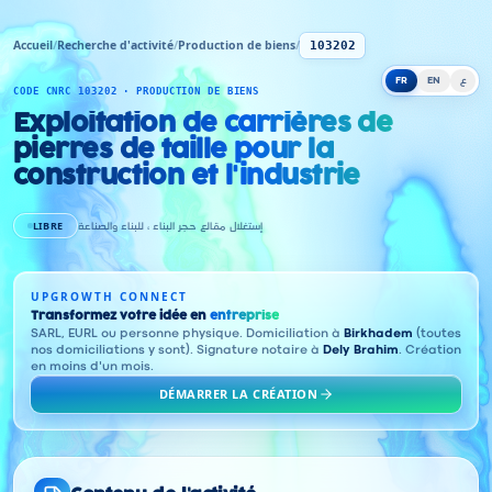
Accueil
/
Recherche d'activité
/
Production de biens
/
103202
FR
EN
ع
CODE CNRC 103202 · PRODUCTION DE BIENS
Exploitation de carrières de
pierres de taille pour la
construction et l'industrie
LIBRE
إستغلال مقالع حجر البناء ، للبناء والصناعة
UPGROWTH CONNECT
Transformez votre idée en
entreprise
SARL, EURL ou personne physique. Domiciliation à
Birkhadem
(toutes
nos domiciliations y sont). Signature notaire à
Dely Brahim
. Création
en moins d'un mois.
DÉMARRER LA CRÉATION