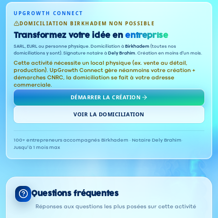
UPGROWTH CONNECT
DOMICILIATION BIRKHADEM NON POSSIBLE
Transformez votre idée en
entreprise
SARL, EURL ou personne physique. Domiciliation à
Birkhadem
(toutes nos
domiciliations y sont). Signature notaire à
Dely Brahim
. Création en moins d'un mois.
Cette activité nécessite un local physique (ex. vente au détail,
production). UpGrowth Connect gère néanmoins votre création +
démarches CNRC, la domiciliation se fait à votre adresse
commerciale.
DÉMARRER LA CRÉATION
VOIR LA DOMICILIATION
100+ entrepreneurs accompagnés
·
Birkhadem · Notaire Dely Brahim
·
Jusqu'à 1 mois max
Questions fréquentes
Réponses aux questions les plus posées sur cette activité