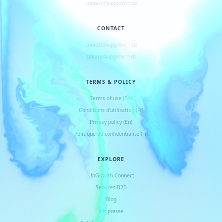
contact@upgrowth.dz
CONTACT
contact@upgrowth.dz
zakary@upgrowth.dz
TERMS & POLICY
Terms of use (En)
Conditions d
'
utilisation (Fr)
Privacy policy (En)
Politique de confidentialité (Fr)
EXPLORE
UpGrowth Connect
Services B2B
Blog
Kit presse