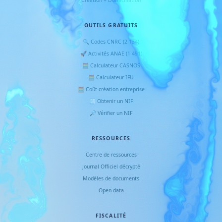
Création + Domiciliation
OUTILS GRATUITS
🔍 Codes CNRC (2 134)
🚀 Activités ANAE (1 491)
🧮 Calculateur CASNOS
🧮 Calculateur IFU
🧮 Coût création entreprise
🧾 Obtenir un NIF
🔎 Vérifier un NIF
RESSOURCES
Centre de ressources
Journal Officiel décrypté
Modèles de documents
Open data
FISCALITÉ