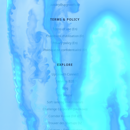
zakary@upgrowth.dz
TERMS & POLICY
Terms of use (En)
Conditions d
'
utilisation (Fr)
Privacy policy (En)
Politique de confidentialité (Fr)
EXPLORE
UpGrowth Connect
Services B2B
Blog
Kit presse
Soft landing investisseurs
Challenge Corporate (Skolkovo)
Corridor Russie (IVF RT)
Trouver des startups DZ