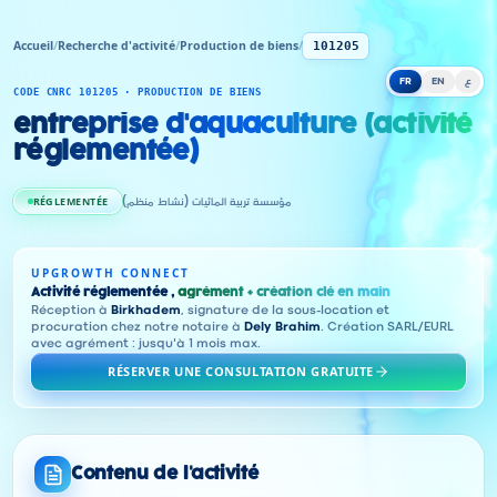
Accueil
/
Recherche d'activité
/
Production de biens
/
101205
FR
EN
ع
CODE CNRC 101205 · PRODUCTION DE BIENS
entreprise d'aquaculture (activité
réglementée)
RÉGLEMENTÉE
مؤسسة تربية المائيات (نشاط منظم)
UPGROWTH CONNECT
Activité réglementée ,
agrément + création clé en main
Réception à
Birkhadem
, signature de la sous-location et
procuration chez notre notaire à
Dely Brahim
. Création SARL/EURL
avec agrément : jusqu'à 1 mois max.
RÉSERVER UNE CONSULTATION GRATUITE
Contenu de l'activité