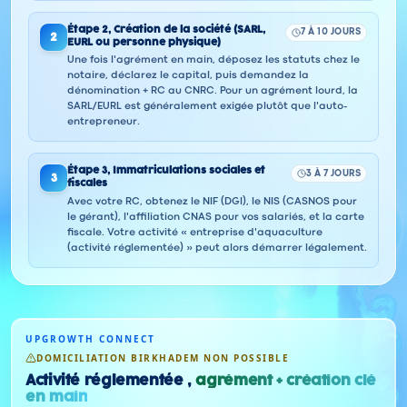
Étape
2
,
Création de la société (SARL,
7 À 10 JOURS
2
EURL ou personne physique)
Une fois l'agrément en main, déposez les statuts chez le
notaire, déclarez le capital, puis demandez la
dénomination + RC au CNRC. Pour un agrément lourd, la
SARL/EURL est généralement exigée plutôt que l'auto-
entrepreneur.
Étape
3
,
Immatriculations sociales et
3 À 7 JOURS
3
fiscales
Avec votre RC, obtenez le NIF (DGI), le NIS (CASNOS pour
le gérant), l'affiliation CNAS pour vos salariés, et la carte
fiscale. Votre activité « entreprise d'aquaculture
(activité réglementée) » peut alors démarrer légalement.
UPGROWTH CONNECT
DOMICILIATION BIRKHADEM NON POSSIBLE
Activité réglementée ,
agrément + création clé
en main