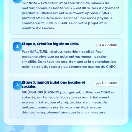
L'activité « Extraction et préparation de mineais de
métaux communs non ferreux » est libre, pas d'agrément
préalable. Choisissez entre auto-entrepreneur (ANAE,
plafond 5M DZD/an pour services), personne physique
commerçant, EURL ou SARL selon votre projet et le
nombre d'associés.
Étape
2
,
Création légale au CNRC
3 À 7 JOURS
2
Pour SARL/EURL : statuts notariés + capital. Pour
personne physique ou auto-entrepreneur : dossier
simplifié. Dans tous les cas, demandez la dénomination
puis l'extrait du registre du commerce auprès du CNRC.
Étape
3
,
Immatriculations fiscales et
3 À 5 JOURS
3
sociales
NIF (DGI), NIS (CASNOS pour gérant), affiliation CNAS si
salariés, carte fiscale. Vous pouvez immédiatement
exercer « Extraction et préparation de mineais de
métaux communs non ferreux » en Algérie sans
démarche supplémentaire auprès d'un ministère.