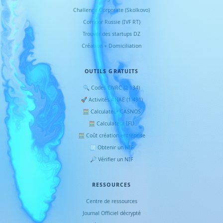
Challenge Corporate (Skolkovo)
Corridor Russie (IVF RT)
Trouver des startups DZ
Création + Domiciliation
OUTILS GRATUITS
🔍 Codes CNRC (2 134)
🚀 Activités ANAE (1 491)
🧮 Calculateur CASNOS
🧮 Calculateur IFU
🧮 Coût création entreprise
🧾 Obtenir un NIF
🔎 Vérifier un NIF
RESSOURCES
Centre de ressources
Journal Officiel décrypté