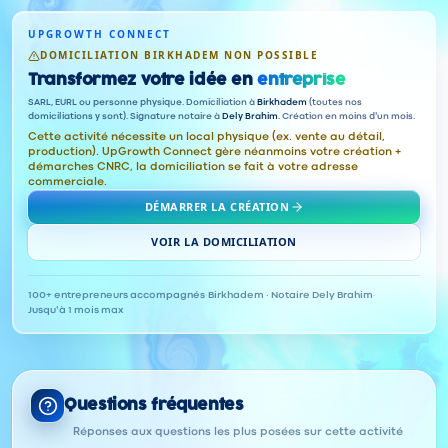
UPGROWTH CONNECT
DOMICILIATION BIRKHADEM NON POSSIBLE
Transformez votre idée en
entreprise
SARL, EURL ou personne physique. Domiciliation à
Birkhadem
(toutes nos
domiciliations y sont). Signature notaire à
Dely Brahim
. Création en moins d'un mois.
Cette activité nécessite un local physique (ex. vente au détail,
production). UpGrowth Connect gère néanmoins votre création +
démarches CNRC, la domiciliation se fait à votre adresse
commerciale.
DÉMARRER LA CRÉATION
VOIR LA DOMICILIATION
100+ entrepreneurs accompagnés
·
Birkhadem · Notaire Dely Brahim
·
Jusqu'à 1 mois max
Questions fréquentes
Réponses aux questions les plus posées sur cette activité