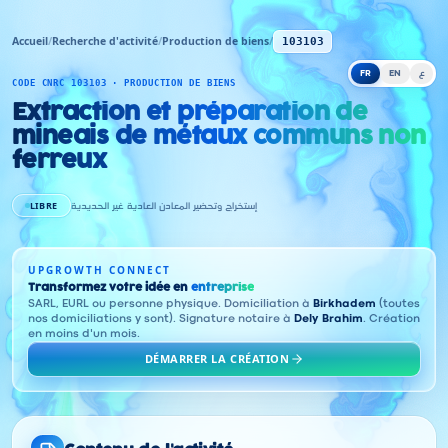
Accueil
/
Recherche d'activité
/
Production de biens
/
103103
FR
EN
ع
CODE CNRC 103103 · PRODUCTION DE BIENS
Extraction et préparation de
mineais de métaux communs non
ferreux
LIBRE
إستخراج وتحضير المعادن العادية غير الحديدية
UPGROWTH CONNECT
Transformez votre idée en
entreprise
SARL, EURL ou personne physique. Domiciliation à
Birkhadem
(toutes
nos domiciliations y sont). Signature notaire à
Dely Brahim
. Création
en moins d'un mois.
DÉMARRER LA CRÉATION