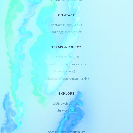
CONTACT
contact@upgrowth.dz
zakary@upgrowth.dz
TERMS & POLICY
Terms of use (En)
Conditions d
'
utilisation (Fr)
Privacy policy (En)
Politique de confidentialité (Fr)
EXPLORE
UpGrowth Connect
Services B2B
Blog
Kit presse
Soft landing investisseurs