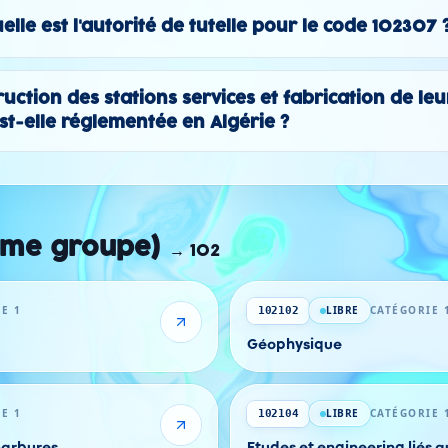
elle est l'autorité de tutelle pour le code 102307 
truction des stations services et fabrication de leu
t-elle réglementée en Algérie ?
ême groupe)
→
102
E 1
LIBRE
CATÉGORIE 
102102
Géophysique
E 1
LIBRE
CATÉGORIE 
102104
carbures
Etudes et engineering liés 