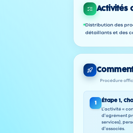
Activités
Distribution des pro
détaillants et des co
Comment 
Procédure offici
Étape
1
,
Cho
1
L'activité « co
d'agrément pr
services), per
d'associés.