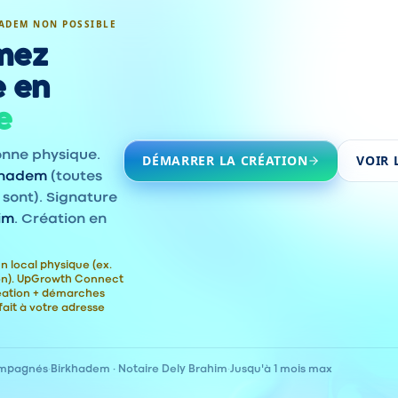
ADEM NON POSSIBLE
mez
e en
e
onne physique.
DÉMARRER LA CRÉATION
VOIR 
khadem
(toutes
 sont). Signature
im
. Création en
n local physique (ex.
ion). UpGrowth Connect
éation + démarches
fait à votre adresse
ompagnés
·
Birkhadem · Notaire Dely Brahim
·
Jusqu'à 1 mois max