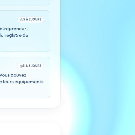
3 À 7 JOURS
entrepreneur :
du registre du
3 À 5 JOURS
. Vous pouvez
de leurs équipements