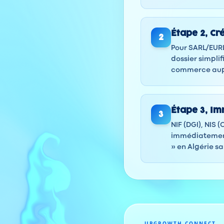
Étape
2
,
Cr
2
Pour SARL/EURL
dossier simplif
commerce aup
Étape
3
,
Imm
3
NIF (DGI), NIS 
immédiatement 
» en Algérie s
UPGROWTH CONNECT