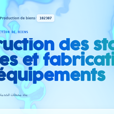
Production de biens
/
102307
CTION DE BIENS
uction des st
es et fabricat
 équipements
بناء محطات الخدما