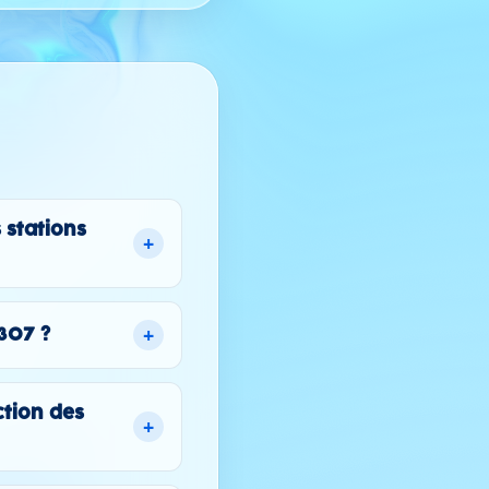
 stations
+
+
307 ?
ction des
+