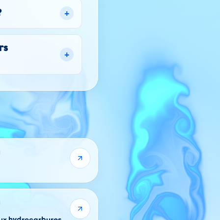
+
?
rs
+
1
1
aux hydrocarbures