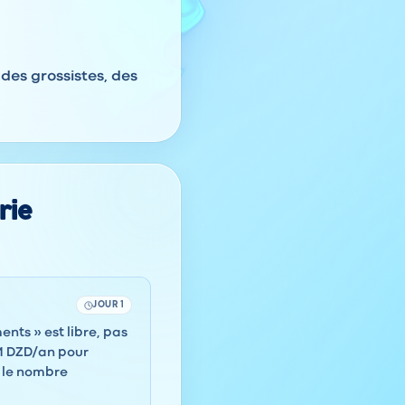
 des grossistes, des
rie
JOUR 1
ents » est libre, pas
M DZD/an pour
t le nombre