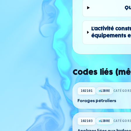
Qu
L'activité cons
équipements es
Codes liés (m
LIBRE
CATÉGORI
102101
Forages pétroliers
LIBRE
CATÉGORI
102103
Analyses liées aux hydro