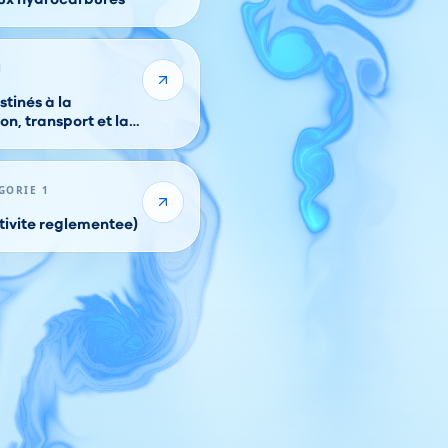
1
tinés à la
on, transport et la
ures
GORIE 1
ctivite reglementee)