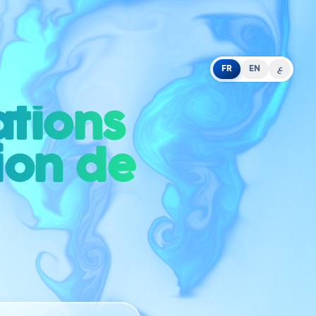
FR
EN
ع
ations
ion de