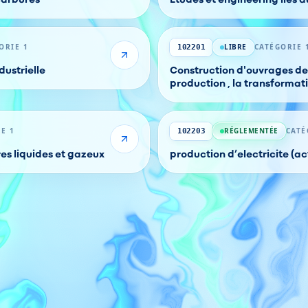
ORIE 1
LIBRE
CATÉGORIE 
102201
dustrielle
Construction d'ouvrages des
production , la transformati
distribution des hydrocarb
E 1
RÉGLEMENTÉE
CATÉ
102203
es liquides et gazeux
production d’electricite (a