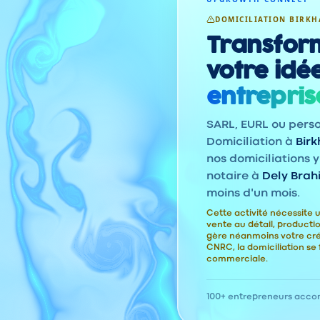
DOMICILIATION BIRKH
Transfor
votre idé
entrepris
SARL, EURL ou pers
Domiciliation à
Bir
nos domiciliations y
notaire à
Dely Brah
moins d'un mois.
Cette activité nécessite u
vente au détail, product
gère néanmoins votre cr
CNRC, la domiciliation se 
commerciale.
100+ entrepreneurs acc