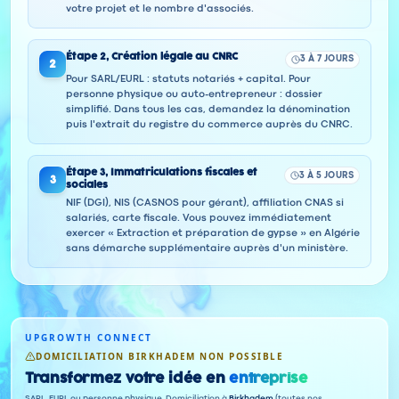
votre projet et le nombre d'associés.
Étape
2
,
Création légale au CNRC
3 À 7 JOURS
2
Pour SARL/EURL : statuts notariés + capital. Pour
personne physique ou auto-entrepreneur : dossier
simplifié. Dans tous les cas, demandez la dénomination
puis l'extrait du registre du commerce auprès du CNRC.
Étape
3
,
Immatriculations fiscales et
3 À 5 JOURS
3
sociales
NIF (DGI), NIS (CASNOS pour gérant), affiliation CNAS si
salariés, carte fiscale. Vous pouvez immédiatement
exercer « Extraction et préparation de gypse » en Algérie
sans démarche supplémentaire auprès d'un ministère.
UPGROWTH CONNECT
DOMICILIATION BIRKHADEM NON POSSIBLE
Transformez votre idée en
entreprise
SARL, EURL ou personne physique. Domiciliation à
Birkhadem
(toutes nos