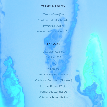
TERMS & POLICY
Terms of use (En)
Conditions d
'
utilisation (Fr)
Privacy policy (En)
Politique de confidentialité (Fr)
EXPLORE
UpGrowth Connect
Services B2B
Blog
Kit presse
Soft landing investisseurs
Challenge Corporate (Skolkovo)
Corridor Russie (IVF RT)
Trouver des startups DZ
Création + Domiciliation