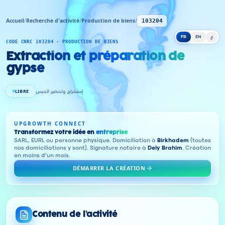
Accueil
/
Recherche d'activité
/
Production de biens
/
103204
FR
EN
ع
CODE CNRC 103204 · PRODUCTION DE BIENS
Extraction et préparation de
gypse
LIBRE
إستخراج وتحضير الجبس
UPGROWTH CONNECT
Transformez votre idée en
entreprise
SARL, EURL ou personne physique. Domiciliation à
Birkhadem
(toutes
nos domiciliations y sont). Signature notaire à
Dely Brahim
. Création
en moins d'un mois.
DÉMARRER LA CRÉATION
Contenu de l'activité