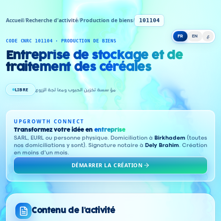
Accueil
/
Recherche d'activité
/
Production de biens
/
101104
FR
EN
ع
CODE CNRC 101104 · PRODUCTION DE BIENS
Entreprise de stockage et de
traitement des céréales
LIBRE
مؤ سسة تخزين الحبوب ومعا لجة الزروع
UPGROWTH CONNECT
Transformez votre idée en
entreprise
SARL, EURL ou personne physique. Domiciliation à
Birkhadem
(toutes
nos domiciliations y sont). Signature notaire à
Dely Brahim
. Création
en moins d'un mois.
DÉMARRER LA CRÉATION
Contenu de l'activité