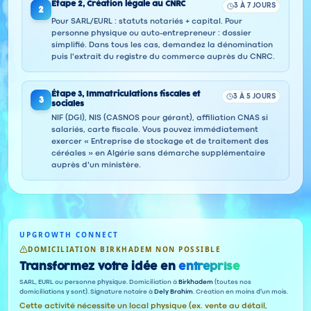
Étape
2
,
Création légale au CNRC
3 À 7 JOURS
2
Pour SARL/EURL : statuts notariés + capital. Pour
personne physique ou auto-entrepreneur : dossier
simplifié. Dans tous les cas, demandez la dénomination
puis l'extrait du registre du commerce auprès du CNRC.
Étape
3
,
Immatriculations fiscales et
3 À 5 JOURS
3
sociales
NIF (DGI), NIS (CASNOS pour gérant), affiliation CNAS si
salariés, carte fiscale. Vous pouvez immédiatement
exercer « Entreprise de stockage et de traitement des
céréales » en Algérie sans démarche supplémentaire
auprès d'un ministère.
UPGROWTH CONNECT
DOMICILIATION BIRKHADEM NON POSSIBLE
Transformez votre idée en
entreprise
SARL, EURL ou personne physique. Domiciliation à
Birkhadem
(toutes nos
domiciliations y sont). Signature notaire à
Dely Brahim
. Création en moins d'un mois.
Cette activité nécessite un local physique (ex. vente au détail,