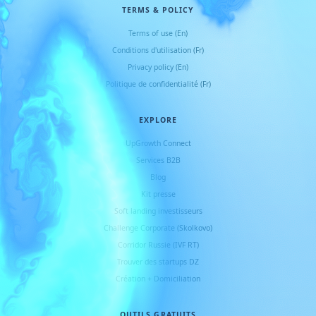
TERMS & POLICY
Terms of use (En)
Conditions d
'
utilisation (Fr)
Privacy policy (En)
Politique de confidentialité (Fr)
EXPLORE
UpGrowth Connect
Services B2B
Blog
Kit presse
Soft landing investisseurs
Challenge Corporate (Skolkovo)
Corridor Russie (IVF RT)
Trouver des startups DZ
Création + Domiciliation
OUTILS GRATUITS