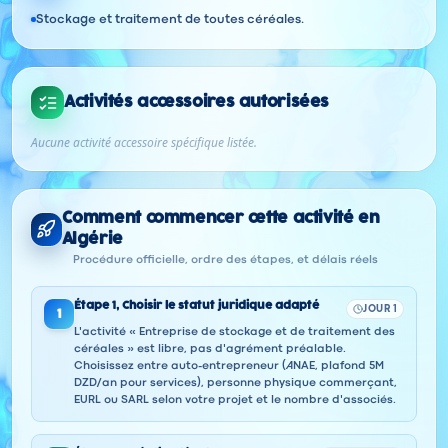
Stockage et traitement de toutes céréales.
Activités accessoires autorisées
Aucune activité accessoire spécifique listée.
Comment commencer cette activité en
Algérie
Procédure officielle, ordre des étapes, et délais réels
Étape
1
,
Choisir le statut juridique adapté
JOUR 1
1
L'activité « Entreprise de stockage et de traitement des
céréales » est libre, pas d'agrément préalable.
Choisissez entre auto-entrepreneur (ANAE, plafond 5M
DZD/an pour services), personne physique commerçant,
EURL ou SARL selon votre projet et le nombre d'associés.