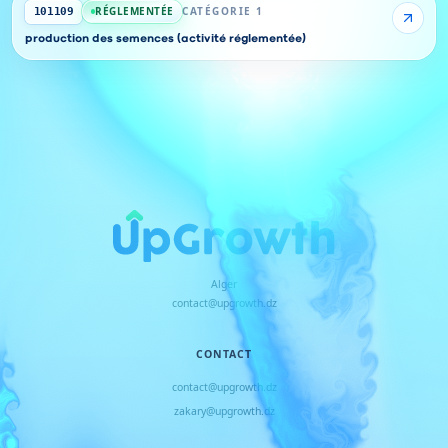
RÉGLEMENTÉE
CATÉGORIE 1
101109
production des semences (activité réglementée)
Alger
contact@upgrowth.dz
CONTACT
contact@upgrowth.dz
zakary@upgrowth.dz