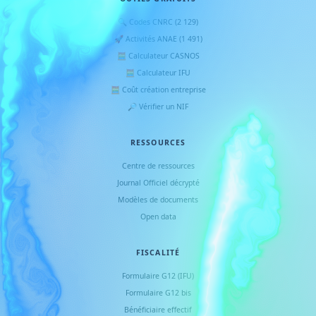
🔍 Codes CNRC (2 129)
🚀 Activités ANAE (1 491)
🧮 Calculateur CASNOS
🧮 Calculateur IFU
🧮 Coût création entreprise
🔎 Vérifier un NIF
RESSOURCES
Centre de ressources
Journal Officiel décrypté
Modèles de documents
Open data
FISCALITÉ
Formulaire G12 (IFU)
Formulaire G12 bis
Bénéficiaire effectif