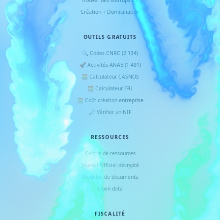
Trouver des startups DZ
Création + Domiciliation
OUTILS GRATUITS
🔍 Codes CNRC (2 134)
🚀 Activités ANAE (1 491)
🧮 Calculateur CASNOS
🧮 Calculateur IFU
🧮 Coût création entreprise
🔎 Vérifier un NIF
RESSOURCES
Centre de ressources
Journal Officiel décrypté
Modèles de documents
Open data
FISCALITÉ