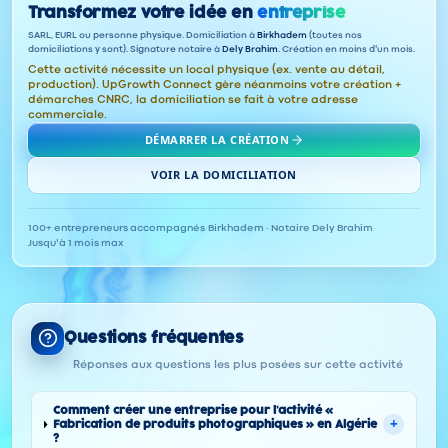
Transformez votre idée en
entreprise
SARL, EURL ou personne physique. Domiciliation à
Birkhadem
(toutes nos
domiciliations y sont). Signature notaire à
Dely Brahim
. Création en moins d'un mois.
Cette activité nécessite un local physique (ex. vente au détail,
production). UpGrowth Connect gère néanmoins votre création +
démarches CNRC, la domiciliation se fait à votre adresse
commerciale.
DÉMARRER LA CRÉATION
VOIR LA DOMICILIATION
100+ entrepreneurs accompagnés
·
Birkhadem · Notaire Dely Brahim
·
Jusqu'à 1 mois max
Questions fréquentes
Réponses aux questions les plus posées sur cette activité
Comment créer une entreprise pour l'activité «
+
Fabrication de produits photographiques » en Algérie
?