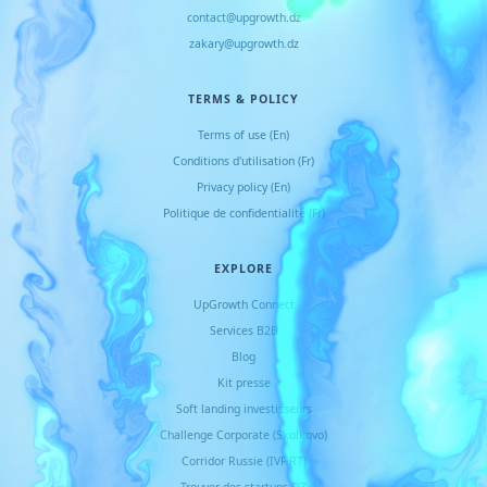
contact@upgrowth.dz
zakary@upgrowth.dz
TERMS & POLICY
Terms of use (En)
Conditions d
'
utilisation (Fr)
Privacy policy (En)
Politique de confidentialité (Fr)
EXPLORE
UpGrowth Connect
Services B2B
Blog
Kit presse
Soft landing investisseurs
Challenge Corporate (Skolkovo)
Corridor Russie (IVF RT)