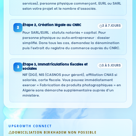
services), personne physique commerçant, EURL ou SARL
selon votre projet et le nombre d'associés.
Étape
2
,
Création légale au CNRC
3 À 7 JOURS
2
Pour SARL/EURL : statuts notariés + capital. Pour
personne physique ou auto-entrepreneur : dossier
simplifié. Dans tous les cas, demandez la dénomination
puis l'extrait du registre du commerce auprès du CNRC.
Étape
3
,
Immatriculations fiscales et
3 À 5 JOURS
3
sociales
NIF (DGI), NIS (CASNOS pour gérant), affiliation CNAS si
salariés, carte fiscale. Vous pouvez immédiatement
exercer « Fabrication de produits photographiques » en
Algérie sans démarche supplémentaire auprès d'un
ministère.
UPGROWTH CONNECT
DOMICILIATION BIRKHADEM NON POSSIBLE