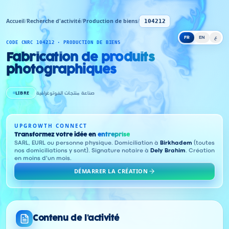
Accueil
/
Recherche d'activité
/
Production de biens
/
104212
FR
EN
ع
CODE CNRC 104212 · PRODUCTION DE BIENS
Fabrication de produits
photographiques
LIBRE
صناعة منتجات الفوتوغرافية
UPGROWTH CONNECT
Transformez votre idée en
entreprise
SARL, EURL ou personne physique. Domiciliation à
Birkhadem
(toutes
nos domiciliations y sont). Signature notaire à
Dely Brahim
. Création
en moins d'un mois.
DÉMARRER LA CRÉATION
Contenu de l'activité