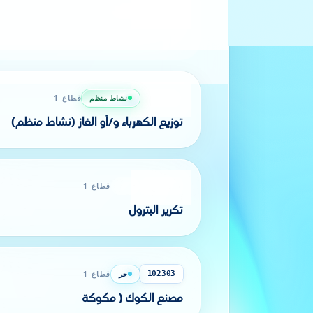
حر
قطاع 1
102206
توزيع عمومي للغاز
نشاط منظم
قطاع 1
102208
توزيع الكهرباء و/أو الغاز (نشاط منظم)
حر
قطاع 1
102301
تكرير البترول
حر
قطاع 1
102303
مصنع الكوك ( مكوكة