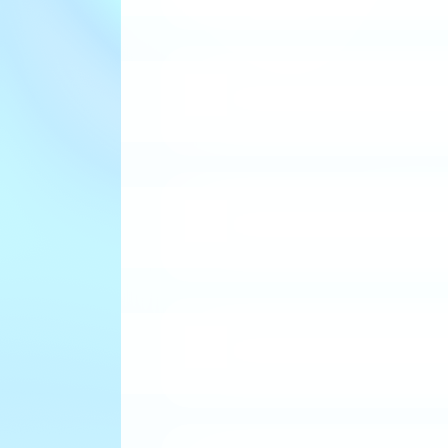
تحو يل ، نقل وتوز يع المحروقات
ثفة بواسطة القنوات