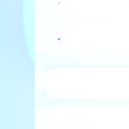
 الزروع
لنباتية غير المزروعة (نشاط
المزروعة