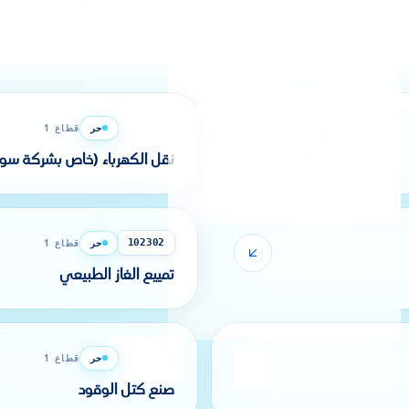
حر
قطاع 1
102207
مؤسسة صيانة قنوات المحروق
حر
قطاع 1
102209
نقل الكهرباء (خاص بشركة سونل
حر
قطاع 1
102302
تمييع الغاز الطبيعي
حر
قطاع 1
102304
صنع كتل الوقود