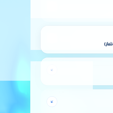
ات
غاز)