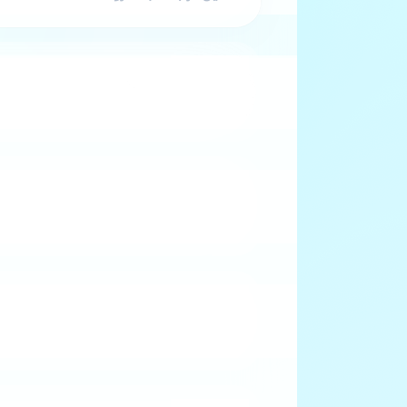
محظور
قطاع 1
102105
مؤسسة الهندسة الصناعية
حر
قطاع 1
102202
إستخراج المحروقات السائلة والغازية
حر
قطاع 1
102204
نقل الغاز الطبيعي (خاص بشركة سونلغاز)