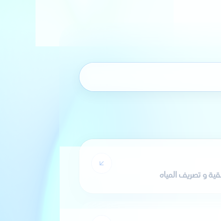
50
نتائج
ة و تصريف المياه