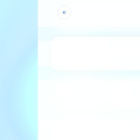
روقات