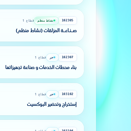
نشاط منظم
قطاع 1
102305
صــنـاعــة المزلقات (نشاط منظم)
حر
قطاع 1
102307
بناء محطات الخدمات و صناعة تجهيزاتها
حر
قطاع 1
103102
إستخراج وتحضير البوكسيت
حر
قطاع 1
103104