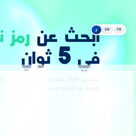
ابحث عن
رمز ن
FR
EN
ع
في 5 ثوانٍ
وأوضح من المنصة الرسمية.
بحث فوري
اكتب وابحث في 50 مللي ثانية