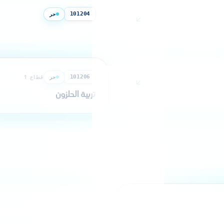
حر
قطاع 1
101204
ظم)
مؤسسة تحويل المرجان
حر
قطاع 1
101206
تربية الحلزون
حر
قطاع 1
102102
جيوفيز ياء.
حر
قطاع 1
102104
دراسات وهندسة مرتبطة بالمح