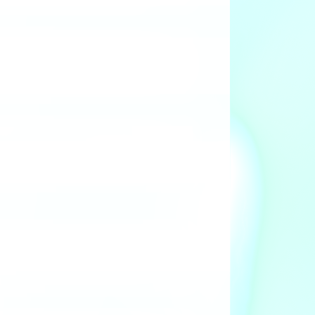
حر
قطاع 1
101111
تربية النحل و إنتاج العسل و شمع النحل
نشاط منظم
قطاع 1
101113
تربية فصائل الحيوانات غير الأليفة (نشاط 
حر
قطاع 1
101201
التسمين الصناعي للأبقار واللأغنام