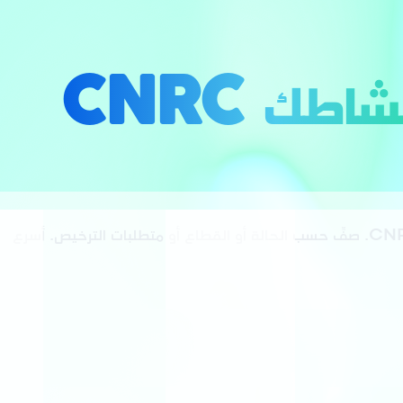
شاطك CNRC
ابحث بين 2134 نشاطًا اقتصاديًا في تسمية CNRC. صفِّ حسب الحالة أو القطاع أو متطلبات الترخيص. أسرع
ثلاثي اللغات
حالات بصرية
العربية · FR · EN
منظم · محظور · حر