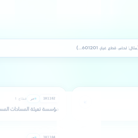
 رمز، وليس العناوين فقط.
حر
قطاع 1
101102
مؤسسة تهيئة المساحات المسقي
حر
قطاع 1
101104