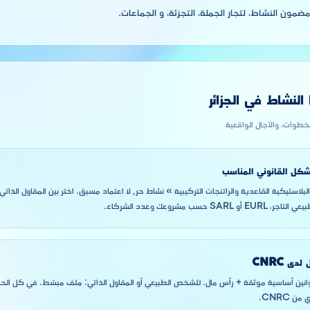
مون النشاط، لتجار الجملة، التجزئة، و الجماعات.
لنشاط في الجزائر
لخطوات، والآجال الواقعية
لشكل القانوني المناسب
 حسب مشروعك وعدد الشركاء.
دى CNRC
SARL/EURL: قوانين أساسية موثقة + رأس مال. للشخص الطبيعي أو المقاول الذاتي: ملف مبسّط. في كل ال
 CNRC.