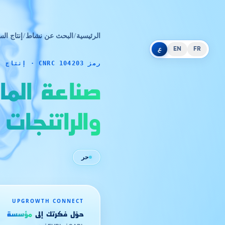
الرئيسية
/
البحث عن نشاط
/
إنتاج الس
FR
EN
ع
رمز CNRC 104203 · إنتاج السلع
صناعة الما
والراتنجات 
حر
UPGROWTH CONNECT
حوّل فكرتك إلى
مؤسسة