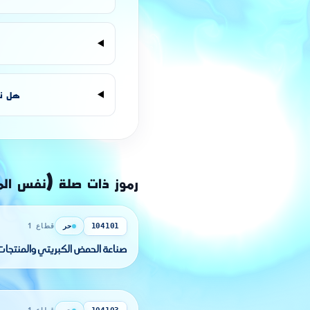
هل نش
رموز ذات صلة (نفس ال
حر
قطاع 1
104101
صناعة الحمض الكبريتي والمنتجات