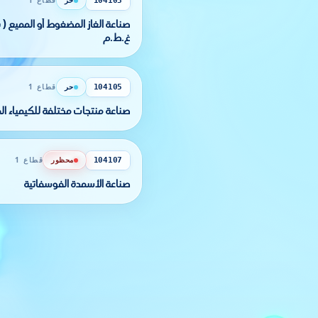
حر
قطاع 1
104103
غ.ط.م
حر
قطاع 1
104105
صناعة منتجات مختلفة للكيمياء المعدنية
محظور
قطاع 1
104107
صناعة الأسمدة الفوسفاتية