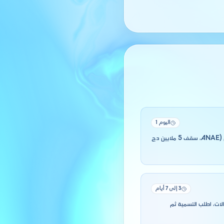
اليوم 1
نشاط « صناعة المادة البلاستيكية القاعدية والراتنجات التركيبية » نشاط حر, لا اعتماد مسبق. اختر بين المقاول الذاتي (ANAE، سقف 5 ملايين دج
3 إلى 7 أيام
حالات، اطلب التسمية ثم