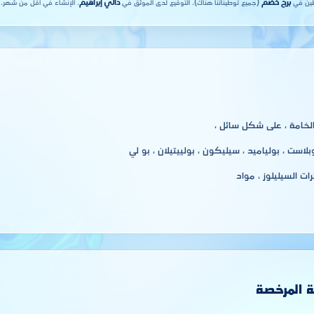
برج خضم
(جميع توطيناتنا هناك). التوقيع لدى الموثق في
دالي إبراهيم
. الإنشاء في أقل من شهر.
لخامة ، على شكل سائل ،
است ، بولياميد ، سيليكون ، بولييتيلان ، بو لي
رات السيليلوز ، مواد
ة المرخصة