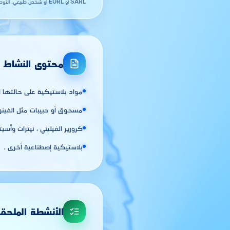
SARL أو EURL أو شخص طبيعي. التوطين في
محتوى النشاط
مواد بلاستيكية على حالتها ا
مسحوق أو حبيبات مثل الفينوبل
كرورير الفيليني ، نيترات وأسيت
بلاستيكية إصطناعية أخرى .
الأنشطة الملحق