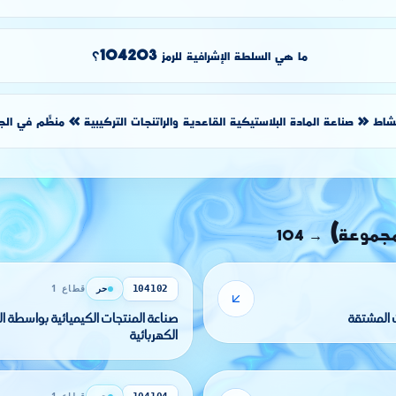
ما هي السلطة الإشرافية للرمز 104203؟
اط « صناعة المادة البلاستيكية القاعدية والراتنجات التركيبية » منظَّم في الجز
مجموعة)
104
→
حر
قطاع 1
104102
 المشتقة
صناعة المنتجات الك
الكهربائية