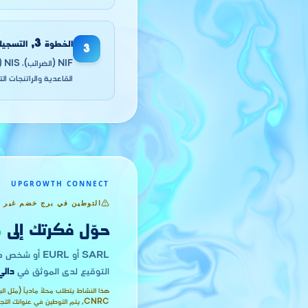
الخطوة
3
,
التسجيل
3
القاعدية والراتنجات ال
UPGROWTH CONNECT
التوطين في برج خضم غير 
حوّل فكرتك إلى
م
SARL أو EURL أو شخص طبيعي. التوطين في
التوقيع لدى الموثق في
دالي
CNRC, يتم التوطين في عنوانك التجاري.