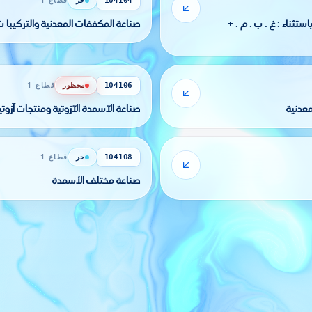
حر
قطاع 1
104104
صناعة الغاز المضغوط أو المميع ( باستثناء : غ . ب . م . +
صناعة المكففات المعدنية والتركيبا ت 
محظور
قطاع 1
104106
صناعة الآسمدة الآزوتية ومنتجات آزوتي
حر
قطاع 1
104108
صناعة مختلف الأسمدة