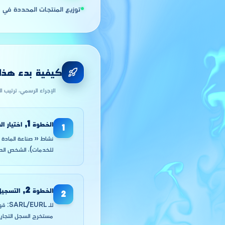
توزيع المنتجات المحددة في مض
كيفية بدء هذا ا
الإجراء الرسمي، ترتيب ا
الخطوة
1
,
اختيار ا
1
للخدمات)، الشخص الطبيعي التاجر، EURL أو SARL
الخطوة
2
,
التسجيل ل
2
للـ 
مستخرج السجل التجاري من