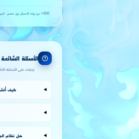
100+ من رواد الأعمال
·
برج خضم · المو
الأسئلة الشائعة
إجابات على الأسئلة الأ
كيف أُنشئ
هل نظام المقاول الذاتي ANAE متاح لـ « صناعة الما