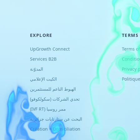
EXPLORE
TERMS
UpGrowth Connect
Terms of
Services B2B
Conditio
Privacy p
المدوّنة
Politique
الكيت الإعلامي
الهبوط الناعم للمستثمرين
تحدي الشركات (سكولكوفو)
ممر روسيا (IVF RT)
البحث عن ستارتابات جزائرية
Création + Domiciliation