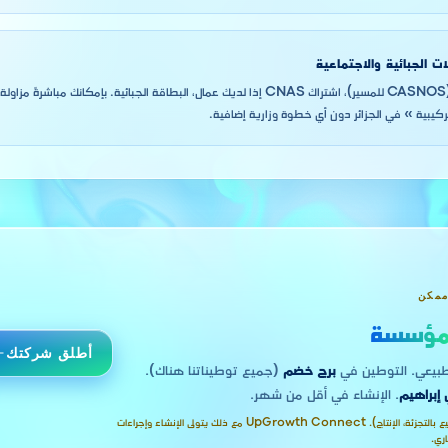
ات الجبائية والاجتماعية
NIF (الضرائب)، NIS (CASNOS للمسير)، اشتراك CNAS إذا لديك عمال، البطاقة الجبائية. بإمكان
تركيبية » في الجزائر دون أي خطوة وزارية إضافية.
ممكن
ؤسسة
أطلق شركتك
برج خضم
(جميع توطيناتنا هناك).
 إبراهيم
. الإنشاء في أقل من شهر.
هذا النشاط يتطلب محلاً مادياً (مثل البيع بالتجزئة، الإنتاج). UpGrowth Connect مع ذلك يتولى الإنشاء وإجراءات