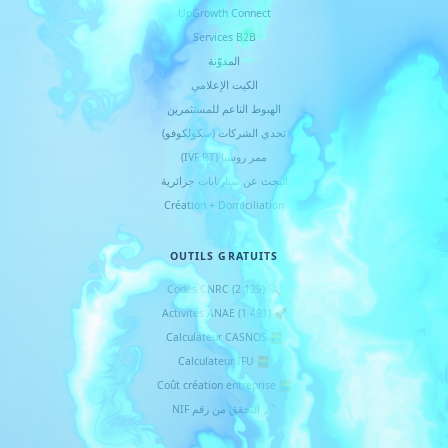
UpGrowth Connect
Services B2B
المدوّنة
الكيت الإعلامي
الهبوط الناعم للمستثمرين
تحدي الشركات (سكولكوفو)
ممر روسيا (IVF RT)
البحث عن ستارتابات جزائرية
Création + Domiciliation
OUTILS GRATUITS
🔍 Codes CNRC (2 129)
🚀 Activités ANAE (1 491)
🧮 Calculateur CASNOS
🧮 Calculateur IFU
🧮 Coût création entreprise
🔎 التحقق من رقم NIF