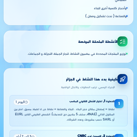
السماقي
وأحجار كلسية أخرى للبناء
والصناعة ( نحت تشكيل وصقل )
الأنشطة الملحقة المرخصة
توزيع المنتجات المحددة في مضمون النشاط، لتجار الجملة، التجزئة، و الجماعات.
كيفية بدء هذا النشاط في الجزائر
الإجراء الرسمي، ترتيب الخطوات، والآجال الواقعية
الخطوة
1
,
اختيار الشكل القانوني المناسب
اليوم 1
1
نشاط « إستغلال مقالع حجر البناء ، للبناء والصناعة » نشاط حر, لا اعتماد مسبق. اختر بين
المقاول الذاتي (ANAE، سقف 5 ملايين دج للخدمات)، الشخص الطبيعي التاجر، EURL
أو SARL حسب مشروعك وعدد الشركاء.
الخطوة
2
,
التسجيل لدى CNRC
3 إلى 7 أيام