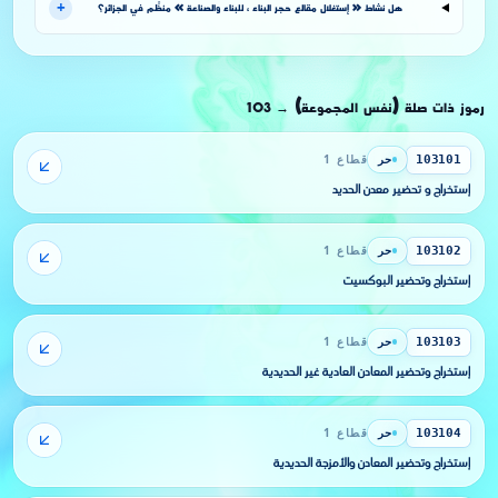
+
هل نشاط « إستغلال مقالع حجر البناء ، للبناء والصناعة » منظَّم في الجزائر؟
رموز ذات صلة (نفس المجموعة)
103
→
حر
قطاع 1
103101
إستخراج و تحضير معدن الحديد
حر
قطاع 1
103102
إستخراج وتحضير البوكسيت
حر
قطاع 1
103103
إستخراج وتحضير المعادن العادية غير الحديدية
حر
قطاع 1
103104
إستخراج وتحضير المعادن والأمزجة الحديدية