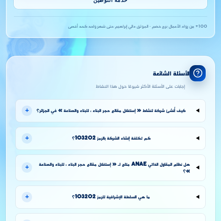
100+ من رواد الأعمال
·
برج خضم · الموثق دالي إبراهيم
·
حتى شهر واحد كحد أقصى
الأسئلة الشائعة
إجابات على الأسئلة الأكثر شيوعًا حول هذا النشاط
+
كيف أُنشئ شركة لنشاط « إستغلال مقالع حجر البناء ، للبناء والصناعة » في الجزائر؟
+
كم تكلفة إنشاء الشركة بالرمز 103202؟
هل نظام المقاول الذاتي ANAE متاح لـ « إستغلال مقالع حجر البناء ، للبناء والصناعة
+
»؟
+
ما هي السلطة الإشرافية للرمز 103202؟