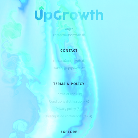
Alger
contact@upgrowth.dz
CONTACT
contact@upgrowth.dz
zakary@upgrowth.dz
TERMS & POLICY
Terms of use (En)
Conditions d
'
utilisation (Fr)
Privacy policy (En)
Politique de confidentialité (Fr)
EXPLORE