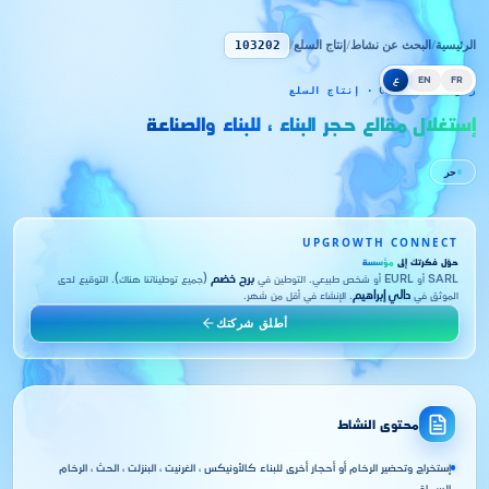
الرئيسية
/
البحث عن نشاط
/
إنتاج السلع
/
103202
FR
EN
ع
رمز CNRC 103202 · إنتاج السلع
إستغلال مقالع حجر البناء ، للبناء والصناعة
حر
UPGROWTH CONNECT
حوّل فكرتك إلى
مؤسسة
SARL أو EURL أو شخص طبيعي. التوطين في
برج خضم
(جميع توطيناتنا هناك). التوقيع لدى
الموثق في
دالي إبراهيم
. الإنشاء في أقل من شهر.
أطلق شركتك
محتوى النشاط
إستخراج وتحضير الرخام أو أحجار أخرى للبناء كالأونيكس ، الغرنيت ، البنزلت ، الحث ، الرخام