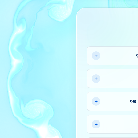
+
؟
+
+
+