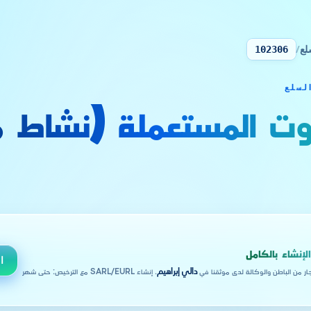
لع
/
102306
يوت المستعملة (نشاط 
لإنشاء بالكامل
ا
جار من الباطن والوكالة لدى موثقنا في
دالي إبراهيم
. إنشاء SARL/EURL مع الترخيص: حتى شهر