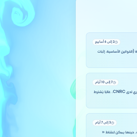
2 إلى 6 أسابيع
القوانين الأساسية، إثبات
7 إلى 10 أيام
بمجرد الحصول على الاعتماد، وقّع القوانين الأساسية لدى الموثق، وصرّح برأس المال، ثم اطلب التسمية + السجل التجاري لدى CNRC. غالبًا يُشترط
3 إلى 7 أيام
CN لمستخدميك، والبطاقة الجبائية. حينها يمكن لنشاط «