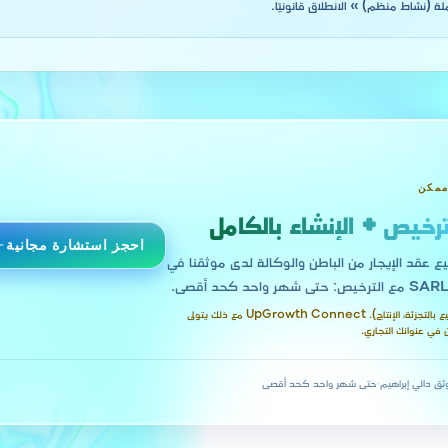
ة (نشاط منظم) » الانطلاق قانونيًا.
ممكن
ترخيص + الإنشاء بالكامل
احجز استشارة مجانية
يع عقد الإيجار من الباطن والوكالة لدى موثقنا في
هذا النشاط يتطلب محلاً مادياً (مثل البيع بالتجزئة، الإنتاج). UpGrowth Connect مع ذلك يتولى
ثق دالي إبراهيم
·
حتى شهر واحد كحد أقصى