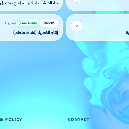
بناء المنشآت لتركيبات، إنتاج ، تحو يل
نشاط منظم
قطاع 1
102203
ة
إنتاج الكهرباء (نشاط منظم)
 & POLICY
CONTACT