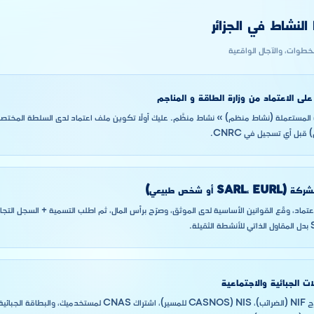
لنشاط في الجزائر
لخطوات، والآجال الواقعية
لى الاعتماد من وزارة الطاقة و المناجم
لمستعملة (نشاط منظم) » نشاط منظَّم. عليك أولًا تكوين ملف اعتماد لدى السلطة المختصة (
قبل أي تسجيل في CNRC.
SARL،  أو شخص طبيعي)
ات الجبائية والاجتماعية
بسجلك التجاري، استخرج NIF (الضرائب)، NIS (CASNOS للمسير)، اشتراك AS