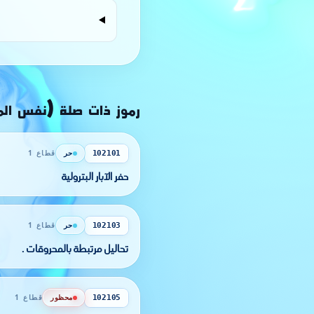
رموز ذات صلة (نفس ال
حر
قطاع 1
102101
حفر الآبار البترولية
حر
قطاع 1
102103
تحاليل مرتبطة بالمحروقات .
محظور
قطاع 1
102105