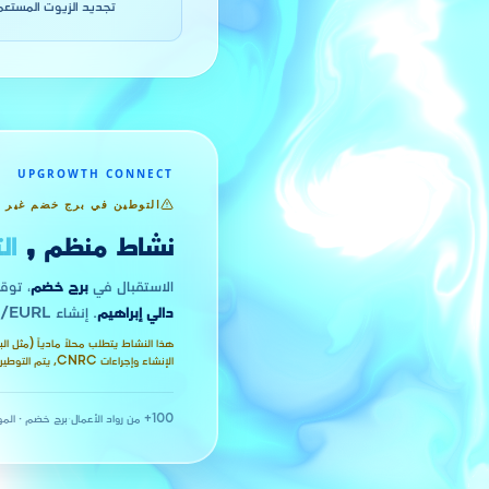
تجديد الزيوت المستعمل
UPGROWTH CONNECT
التوطين في برج خضم غير 
نشاط منظم ,
ال
الاستقبال في
برج خضم
، توق
دالي إبراهيم
. إنشاء SARL/EURL مع الترخيص: حتى شهر واحد كحد أقصى.
الإنشاء وإجراءات CNRC, يتم التوطين في عنوانك التجاري.
100+ من رواد الأعمال
·
برج خضم · المو