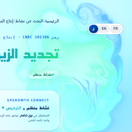
الرئيسية
/
البحث عن نشاط
/
إنتاج الس
FR
EN
ع
رمز CNRC 102306 · إنتاج السلع
تجديد الز
نشاط منظم
UPGROWTH CONNECT
نشاط منظم ,
الترخيص + ا
الاستقبال في
برج خضم
، توقيع عقد الإي
واحد كحد أقصى.