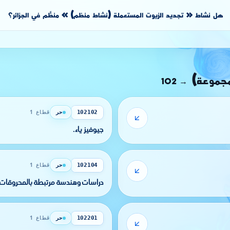
هل نشاط « تجديد الزيوت المستعملة (نشاط منظم) » منظَّم في الجزائر؟
مجموعة)
102
→
حر
قطاع 1
102102
جيوفيز ياء.
حر
قطاع 1
102104
دراسات وهندسة مرتبطة بالمحروقات
حر
قطاع 1
102201