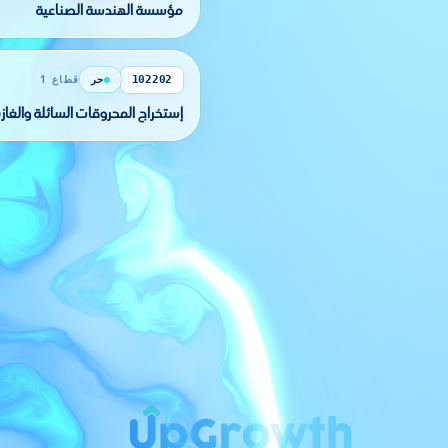
مؤسسة الهندسة الصناعية
حر
قطاع 1
102202
إستخراج المحروقات السائلة والغازي