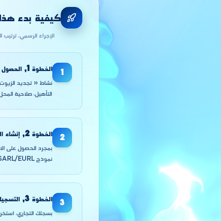
كيفية بدء هذا ا
الإجراء الرسمي، ترتيب ا
الخطوة
1
,
الحصول ع
1
نشاط « تجديد الزيوت ا
التأهيل، صلاحية المحل) 
الخطوة
2
,
إنشاء الشركة (EURL
2
نموذج SARL/EURL بدل المقاول الذاتي للأنشطة الثقيلة.
الخطوة
3
,
التسجيل
3