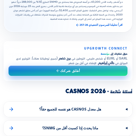
دج/شهر. والحد الأدنى 43,200 دج/سنة المعروض هنا مستنتج من SNMG الساري (15% من 288,000 دج): فهو
غير مذكور بهذه الصيغة في المرسوم وسيتغير مع أي مراجعة قادمة للأجر الأدنى. يسري النص منذ 23 جويلية 2026 دون
أثر رجعي، وقد تواصل بعض الشبابيك تطبيق المبلغ القديم 32,400 دج/سنة الموروث عن أجر أدنى سابق لشهر جوان
2020. وابتداءً من السنة الثالثة من النشاط يُضاف حد أدنى آخر يساوي متوسط اشتراك نشاطك في ولايتك: القرارات
الوزارية التي تحدد هذا المبلغ لم تُنشر إلى اليوم، ولذلك لا تقدّره هذه الحاسبة.
اقرأ تحليلنا للمرسوم التنفيذي 26-257
UPGROWTH CONNECT
حوّل فكرتك إلى
مؤسسة
SARL أو EURL أو شخص طبيعي. التوطين في
برج خضم
(جميع توطيناتنا هناك). التوقيع لدى
الموثق في
دالي إبراهيم
. الإنشاء في أقل من شهر.
أطلق شركتك
أسئلة شائعة · CASNOS 2026
هل معدل CASNOS هو نفسه للجميع حقاً؟
ماذا يحدث إذا كسبت أقل من SNMG؟