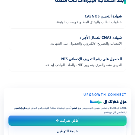
بعد الحساب، الإجراءات ذات الصلة
شهادة التحيين CASNOS
خطوات الطلب والوثائق المطلوبة وسحب الوثيقة.
شهادة CNAS للعمال الأجراء
الانتساب والتصريح الإلكتروني والحصول على الشهادة.
الحصول على رقم التعريف الإحصائي NIS
الغرض منه، والفرق بينه وبين NIF، والملف الواجب إيداعه.
UPGROWTH CONNECT
حوّل فكرتك إلى
مؤسسة
SARL أو EURL أو شخص طبيعي. التوطين في
برج خضم
(جميع توطيناتنا هناك). التوقيع لدى الموثق في
دالي إبراهيم
.
الإنشاء في أقل من شهر.
أطلق شركتك
خدمة التوطين