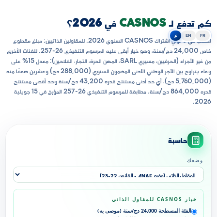
كم تدفع لـ
CASNOS
في 2026؟
FR
EN
ع
احسب في 5 ثوانٍ اشتراك CASNOS السنوي 2026. للمقاولين الذاتيين: مبلغ مقطوع
خاص 24,000 دج/سنة، وهو خيار أبقى عليه المرسوم التنفيذي 26-257. للفئات الأخرى
من غير الأجراء (الحرفيين، مسيري SARL، المهن الحرة، التجار، الفلاحين): معدل 15% على
وعاء يتراوح بين الأجر الوطني الأدنى المضمون السنوي (288,000 دج) وعشرين ضعفًا منه
(5,760,000 دج)، أي حد أدنى مستنتج قدره 43,200 دج/سنة وحد أقصى مستنتج
قدره 864,000 دج/سنة. مطابقة للمرسوم التنفيذي 26-257 المؤرخ في 15 جويلية
2026.
حاسبة
وضعك
خيار CASNOS للمقاول الذاتي
الفئة المسطحة 24,000 دج/سنة (موصى به)