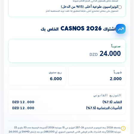
استثناء خاص بالمقاول الذاتي, الخيار الأكثر شيوعاً
كوتيزاسيون طوعية أعلى (15% من الدخل)
للحصول على معاش تقاعدي أعلى, قابلة للتطبيق إذا كنت تريد المساهمة أكثر
اشتراك CASNOS 2026 الخاص بك
سنوياً
24.000
DZD
شهرياً
ربع سنوي
6.000
2.000
التوزيع القانوني
التقاعد (7.5%)
12.000
DZD
التأمينات الاجتماعية (7.5%)
12.000
DZD
ملاحظة 2026: ربط المرسوم التنفيذي 26-257 المؤرخ في 15 جويلية 2026 (الجريدة الرسمية عدد 53 بتاريخ 23
جويلية 2026) وعاء الاشتراك بالأجر الوطني الأدنى المضمون السنوي، أي 288,000 دج بعد ارتفاع SNMG إلى 24,000