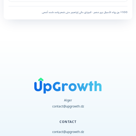
100+ من رواد الأعمال
·
برج خضم · الموثق دالي إبراهيم
·
حتى شهر واحد كحد أقصى
Alger
contact@upgrowth.dz
CONTACT
contact@upgrowth.dz