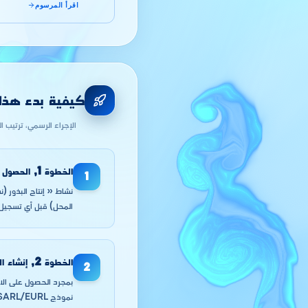
اقرأ المرسوم
كيفية بدء هذا ا
الإجراء الرسمي، ترتيب ا
الخطوة
1
,
الحصول ع
1
نشاط « إنتاج البذور (
المحل) قبل أي تسجيل في 
الخطوة
2
,
إنشاء الشركة (EURL
2
نموذج SARL/EURL بدل المقاول الذاتي للأنشطة الثقيلة.