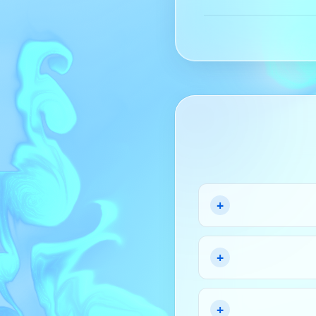
+
+
+