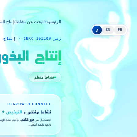
الرئيسية
/
البحث عن نشاط
/
إنتاج الس
FR
EN
ع
رمز CNRC 101109 · إنتاج السلع
إنتاج البذ
نشاط منظم
UPGROWTH CONNECT
نشاط منظم ,
الترخيص + ا
الاستقبال في
برج خضم
، توقيع عقد الإي
واحد كحد أقصى.