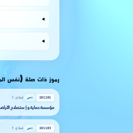
رموز ذات صلة (نفس ال
حر
قطاع 1
101101
مؤسسة حماية و إ ستصلاح الأراضي
حر
قطاع 1
101103