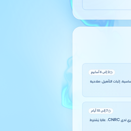
2 إلى 6 أسابيع
اسية، إثبات التأهيل، صلاحية
7 إلى 10 أيام
بمجرد الحصول على الاعتماد، وقّع القوانين الأساسية لدى الموثق، وصرّح برأس المال، ثم اطلب التسمية + السجل التجاري لدى CNRC. غالبًا يُشترط