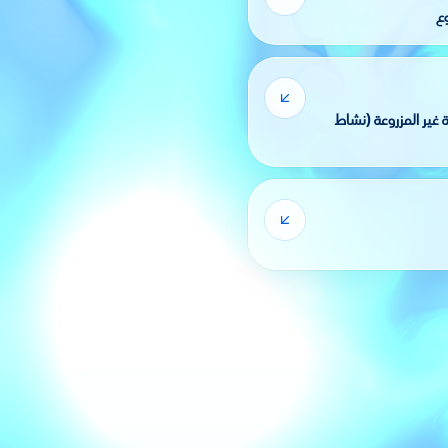
ع
 غير المزروعة (نشاط