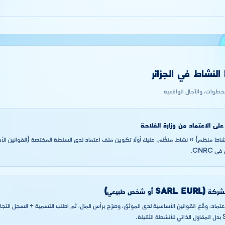
لنشاط في الجزائر
لخطوات، والآجال الواقعية
لى الاعتماد من وزارة الفلاحة
نشاط منظم) » نشاط منظَّم. عليك أولًا تكوين ملف اعتماد لدى السلطة المختصة (القوانين الأس
CNRC.
SARL،  أو شخص طبيعي)