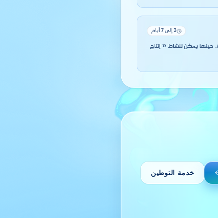
3 إلى 7 أيام
 CNAS لمستخدميك، والبطاقة الجبائية. حينها يمكن لنشاط « إنتاج
خدمة التوطين