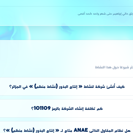
ثق دالي إبراهيم
·
حتى شهر واحد كحد أقصى
كثر شيوعًا حول هذا النشاط
كيف أُنشئ شركة لنشاط « إنتاج البذور (نشاط منظم) » في الجزائر؟
كم تكلفة إنشاء الشركة بالرمز 101109؟
هل نظام المقاول الذاتي ANAE متاح لـ « إنتاج البذور (نشاط منظم) »؟