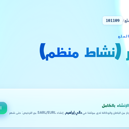
لع
/
101109
ور (نشاط منظم)
لإنشاء بالكامل
ا
جار من الباطن والوكالة لدى موثقنا في
دالي إبراهيم
. إنشاء SARL/EURL مع الترخيص: حتى شهر