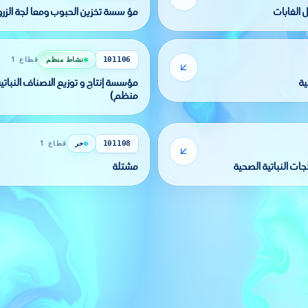
 الغابات
مؤ سسة تخزين الحبوب ومعا لجة الزرو
نشاط منظم
قطاع 1
101106
ة
مؤسسة إنتاج و توزيع الاصناف النباتية
منظم)
حر
قطاع 1
101108
ات النباتية الصحية
مشتلة