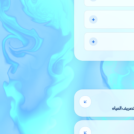
+
+
صريف المياه