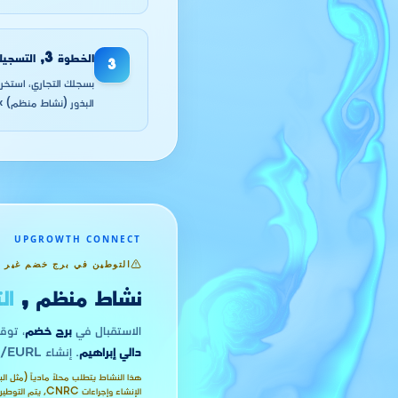
الخطوة
3
,
التسجيل
3
البذور (نشاط منظم) » ا
UPGROWTH CONNECT
التوطين في برج خضم غير 
نشاط منظم ,
ال
الاستقبال في
برج خضم
، توق
دالي إبراهيم
. إنشاء SARL/EURL مع الترخيص: حتى شهر واحد كحد أقصى.
الإنشاء وإجراءات CNRC, يتم التوطين في عنوانك التجاري.