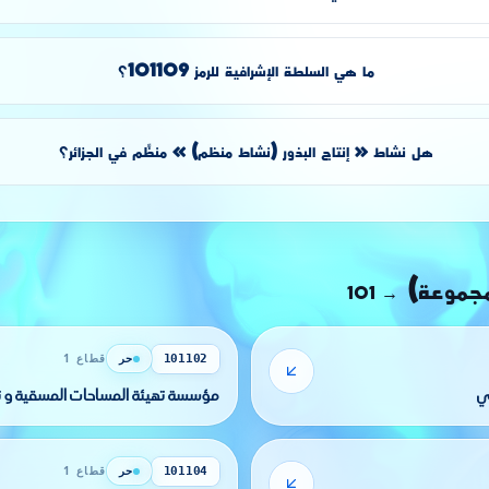
ما هي السلطة الإشرافية للرمز 101109؟
هل نشاط « إنتاج البذور (نشاط منظم) » منظَّم في الجزائر؟
مجموعة)
101
→
حر
قطاع 1
101102
مؤسسة تهيئة المساحات المسقية و ت
حر
قطاع 1
101104