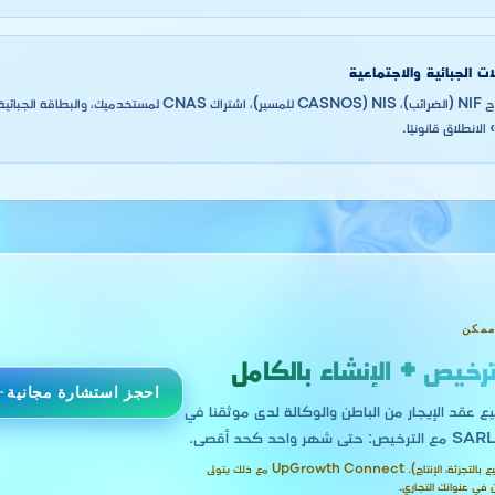
ات الجبائية والاجتماعية
بسجلك التجاري، استخرج NIF (الضرائب)، NIS (CASNOS للمسير)، اشتراك
لانطلاق قانونيًا.
ممكن
ترخيص + الإنشاء بالكامل
احجز استشارة مجانية
يع عقد الإيجار من الباطن والوكالة لدى موثقنا في
هذا النشاط يتطلب محلاً مادياً (مثل البيع بالتجزئة، الإنتاج). UpGrowth Connect مع ذلك يتولى