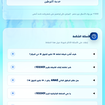
خدمة التوطين
100+ من رواد الأعمال
·
برج خضم · الموثق دالي إبراهيم
·
حتى شهر واحد كحد أقصى
الأسئلة الشائعة
إجابات على الأسئلة الأكثر شيوعًا حول هذا النشاط
+
كيف أُنشئ شركة لنشاط « تكرير البترول » في الجزائر؟
+
كم تكلفة إنشاء الشركة بالرمز 102301؟
+
هل نظام المقاول الذاتي ANAE متاح لـ « تكرير البترول »؟
+
ما هي السلطة الإشرافية للرمز 102301؟