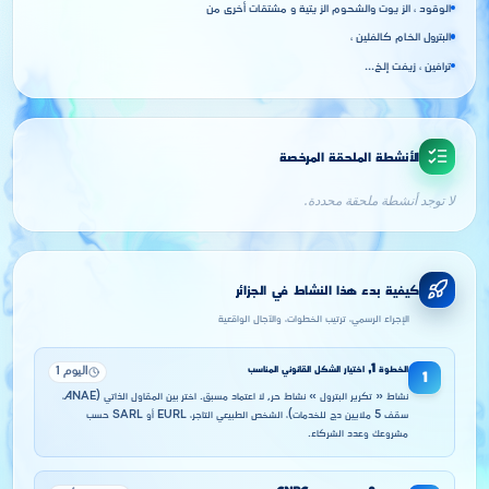
الوقود ، الز يوت والشحوم الز يتية و مشتقات أخرى من
البترول الخام كالفلين ،
ترافين ، زيفت إلخ...
الأنشطة الملحقة المرخصة
لا توجد أنشطة ملحقة محددة.
كيفية بدء هذا النشاط في الجزائر
الإجراء الرسمي، ترتيب الخطوات، والآجال الواقعية
الخطوة
1
,
اختيار الشكل القانوني المناسب
اليوم 1
1
نشاط « تكرير البترول » نشاط حر, لا اعتماد مسبق. اختر بين المقاول الذاتي (ANAE،
سقف 5 ملايين دج للخدمات)، الشخص الطبيعي التاجر، EURL أو SARL حسب
مشروعك وعدد الشركاء.