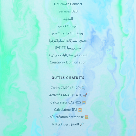
UpGrowth Connect
Services B2B
المدوّنة
الكيت الإعلامي
الهبوط الناعم للمستثمرين
تحدي الشركات (سكولكوفو)
ممر روسيا (IVF RT)
البحث عن ستارتابات جزائرية
Création + Domiciliation
OUTILS GRATUITS
🔍 Codes CNRC (2 129)
🚀 Activités ANAE (1 491)
🧮 Calculateur CASNOS
🧮 Calculateur IFU
🧮 Coût création entreprise
🔎 التحقق من رقم NIF