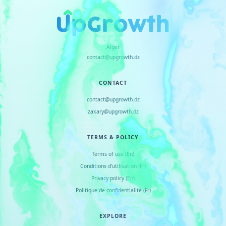
Alger
contact@upgrowth.dz
CONTACT
contact@upgrowth.dz
zakary@upgrowth.dz
TERMS & POLICY
Terms of use (En)
Conditions d
'
utilisation (Fr)
Privacy policy (En)
Politique de confidentialité (Fr)
EXPLORE