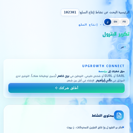
الرئيسية
/
البحث عن نشاط
/
إنتاج السلع
/
102301
FR
EN
ع
رمز CNRC 102301 · إنتاج السلع
تكرير البترول
حر
UPGROWTH CONNECT
حوّل فكرتك إلى
مؤسسة
SARL أو EURL أو شخص طبيعي. التوطين في
برج خضم
(جميع توطيناتنا هناك). التوقيع لدى
الموثق في
دالي إبراهيم
. الإنشاء في أقل من شهر.
أطلق شركتك
محتوى النشاط
تكر ير البترو ل وإ نتاج البنزين للمحركات ، ز يوت