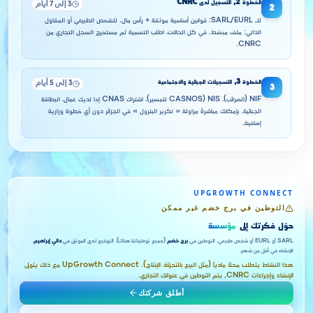
الخطوة
2
,
التسجيل لدى CNRC
3 إلى 7 أيام
2
للـ SARL/EURL: قوانين أساسية موثقة + رأس مال. للشخص الطبيعي أو المقاول
الذاتي: ملف مبسّط. في كل الحالات، اطلب التسمية ثم مستخرج السجل التجاري من
CNRC.
الخطوة
3
,
التسجيلات الجبائية والاجتماعية
3 إلى 5 أيام
3
NIF (الضرائب)، NIS (CASNOS للمسير)، اشتراك CNAS إذا لديك عمال، البطاقة
الجبائية. بإمكانك مباشرةً مزاولة « تكرير البترول » في الجزائر دون أي خطوة وزارية
إضافية.
UPGROWTH CONNECT
التوطين في برج خضم غير ممكن
حوّل فكرتك إلى
مؤسسة
SARL أو EURL أو شخص طبيعي. التوطين في
برج خضم
(جميع توطيناتنا هناك). التوقيع لدى الموثق في
دالي إبراهيم
.
الإنشاء في أقل من شهر.
هذا النشاط يتطلب محلاً مادياً (مثل البيع بالتجزئة، الإنتاج). UpGrowth Connect مع ذلك يتولى
الإنشاء وإجراءات CNRC, يتم التوطين في عنوانك التجاري.
أطلق شركتك