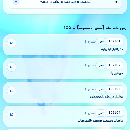
+
هل نشاط « تكرير البترول » منظَّم في الجزائر؟
رموز ذات صلة (نفس المجموعة)
102
→
حر
قطاع 1
102101
حفر الآبار البترولية
حر
قطاع 1
102102
جيوفيز ياء.
حر
قطاع 1
102103
تحاليل مرتبطة بالمحروقات .
حر
قطاع 1
102104
دراسات وهندسة مرتبطة بالمحروقات