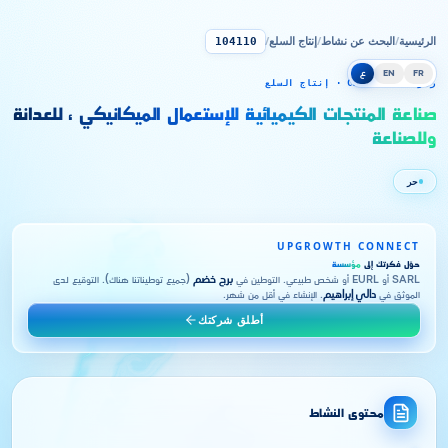
الرئيسية
/
البحث عن نشاط
/
إنتاج السلع
/
104110
FR
EN
ع
رمز CNRC 104110 · إنتاج السلع
صناعة المنتجات الكيميائية للإستعمال الميكانيكي ، للعدانة
وللصناعة
حر
UPGROWTH CONNECT
حوّل فكرتك إلى
مؤسسة
SARL أو EURL أو شخص طبيعي. التوطين في
برج خضم
(جميع توطيناتنا هناك). التوقيع لدى
الموثق في
دالي إبراهيم
. الإنشاء في أقل من شهر.
أطلق شركتك
محتوى النشاط