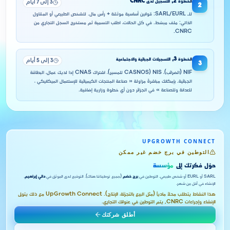
الخطوة
2
,
التسجيل لدى CNRC
3 إلى 7 أيام
2
للـ SARL/EURL: قوانين أساسية موثقة + رأس مال. للشخص الطبيعي أو المقاول
الذاتي: ملف مبسّط. في كل الحالات، اطلب التسمية ثم مستخرج السجل التجاري من
CNRC.
الخطوة
3
,
التسجيلات الجبائية والاجتماعية
3 إلى 5 أيام
3
NIF (الضرائب)، NIS (CASNOS للمسير)، اشتراك CNAS إذا لديك عمال، البطاقة
الجبائية. بإمكانك مباشرةً مزاولة « صناعة المنتجات الكيميائية للإستعمال الميكانيكي ،
للعدانة وللصناعة » في الجزائر دون أي خطوة وزارية إضافية.
UPGROWTH CONNECT
التوطين في برج خضم غير ممكن
حوّل فكرتك إلى
مؤسسة
SARL أو EURL أو شخص طبيعي. التوطين في
برج خضم
(جميع توطيناتنا هناك). التوقيع لدى الموثق في
دالي إبراهيم
.
الإنشاء في أقل من شهر.
هذا النشاط يتطلب محلاً مادياً (مثل البيع بالتجزئة، الإنتاج). UpGrowth Connect مع ذلك يتولى
الإنشاء وإجراءات CNRC, يتم التوطين في عنوانك التجاري.
أطلق شركتك