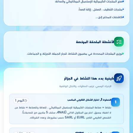
صنع المنتجات الكيميائية للإستعمال الميكانيكي والعدانة،
منتجات التنظيف ، الصقل ، إزالة الصدأ،
كاشغات للمخابر إلخ...
الأنشطة الملحقة المرخصة
توزيع المنتجات المحددة في مضمون النشاط، لتجار الجملة، التجزئة، و الجماعات.
كيفية بدء هذا النشاط في الجزائر
الإجراء الرسمي، ترتيب الخطوات، والآجال الواقعية
الخطوة
1
,
اختيار الشكل القانوني المناسب
اليوم 1
1
نشاط « صناعة المنتجات الكيميائية للإستعمال الميكانيكي ، للعدانة وللصناعة » نشاط حر,
لا اعتماد مسبق. اختر بين المقاول الذاتي (ANAE، سقف 5 ملايين دج للخدمات)،
الشخص الطبيعي التاجر، EURL أو SARL حسب مشروعك وعدد الشركاء.