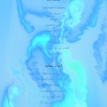
UpGrowth Connect
خدمات B2B
المدوّنة
الكيت الإعلامي
الهبوط الناعم للمستثمرين
تحدي الشركات (سكولكوفو)
ممر روسيا (IVF RT)
البحث عن ستارتابات جزائرية
الإنشاء والتوطين
أدوات مجانية
🔍 رموز CNRC (2134)
🚀 أنشطة ANAE (1491)
🧮 حاسبة CASNOS
🧮 حاسبة الضريبة الجزافية
🧮 تكلفة إنشاء شركة
🧾 الحصول على رقم NIF