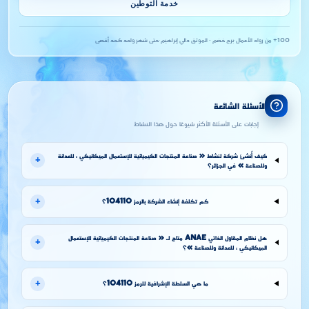
خدمة التوطين
100+ من رواد الأعمال
·
برج خضم · الموثق دالي إبراهيم
·
حتى شهر واحد كحد أقصى
الأسئلة الشائعة
إجابات على الأسئلة الأكثر شيوعًا حول هذا النشاط
كيف أُنشئ شركة لنشاط « صناعة المنتجات الكيميائية للإستعمال الميكانيكي ، للعدانة
+
وللصناعة » في الجزائر؟
+
كم تكلفة إنشاء الشركة بالرمز 104110؟
هل نظام المقاول الذاتي ANAE متاح لـ « صناعة المنتجات الكيميائية للإستعمال
+
الميكانيكي ، للعدانة وللصناعة »؟
+
ما هي السلطة الإشرافية للرمز 104110؟