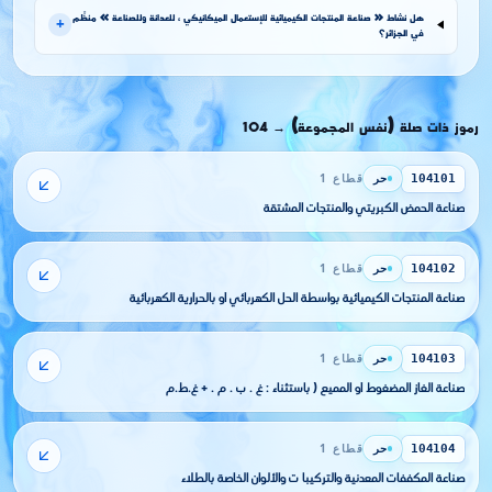
هل نشاط « صناعة المنتجات الكيميائية للإستعمال الميكانيكي ، للعدانة وللصناعة » منظَّم
+
في الجزائر؟
رموز ذات صلة (نفس المجموعة)
104
→
حر
قطاع 1
104101
صناعة الحمض الكبريتي والمنتجات المشتقة
حر
قطاع 1
104102
صناعة المنتجات الكيميائية بواسطة الحل الكهربائي أو بالحرارية الكهربائية
حر
قطاع 1
104103
صناعة الغاز المضغوط أو المميع ( باستثناء : غ . ب . م . + غ.ط.م
حر
قطاع 1
104104
صناعة المكففات المعدنية والتركيبا ت والألوان الخاصة بالطلاء