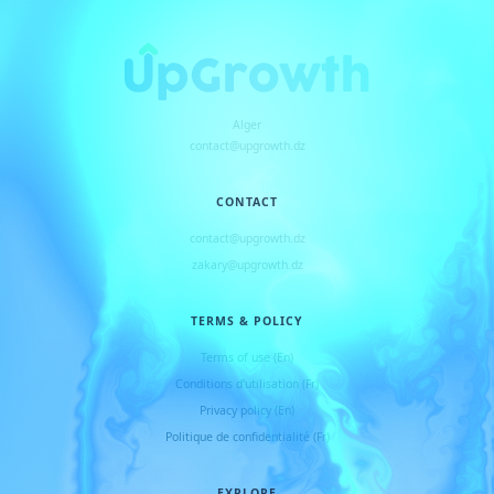
Alger
contact@upgrowth.dz
CONTACT
contact@upgrowth.dz
zakary@upgrowth.dz
TERMS & POLICY
Terms of use (En)
Conditions d
'
utilisation (Fr)
Privacy policy (En)
Politique de confidentialité (Fr)
EXPLORE