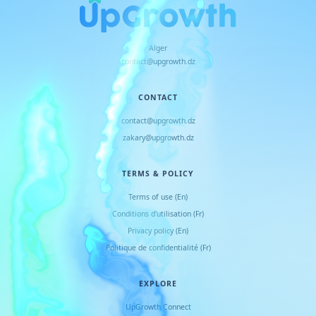
Alger
contact@upgrowth.dz
CONTACT
contact@upgrowth.dz
zakary@upgrowth.dz
TERMS & POLICY
Terms of use (En)
Conditions d
'
utilisation (Fr)
Privacy policy (En)
Politique de confidentialité (Fr)
EXPLORE
UpGrowth Connect