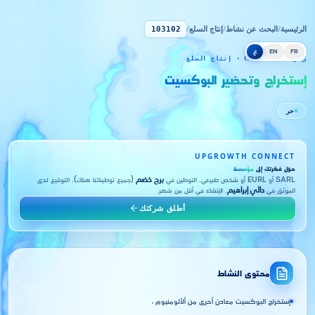
الرئيسية
/
البحث عن نشاط
/
إنتاج السلع
/
103102
FR
EN
ع
رمز CNRC 103102 · إنتاج السلع
إستخراج وتحضير البوكسيت
حر
UPGROWTH CONNECT
حوّل فكرتك إلى
مؤسسة
SARL أو EURL أو شخص طبيعي. التوطين في
برج خضم
(جميع توطيناتنا هناك). التوقيع لدى
الموثق في
دالي إبراهيم
. الإنشاء في أقل من شهر.
أطلق شركتك
محتوى النشاط
إستخراج البوكسيت معادن أحرى من ألألومنيوم ،