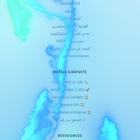
Services B2B
المدوّنة
الكيت الإعلامي
الهبوط الناعم للمستثمرين
تحدي الشركات (سكولكوفو)
ممر روسيا (IVF RT)
البحث عن ستارتابات جزائرية
Création + Domiciliation
OUTILS GRATUITS
🔍 Codes CNRC (2 129)
🚀 Activités ANAE (1 491)
🧮 Calculateur CASNOS
🧮 Calculateur IFU
🧮 Coût création entreprise
🔎 التحقق من رقم NIF
RESSOURCES