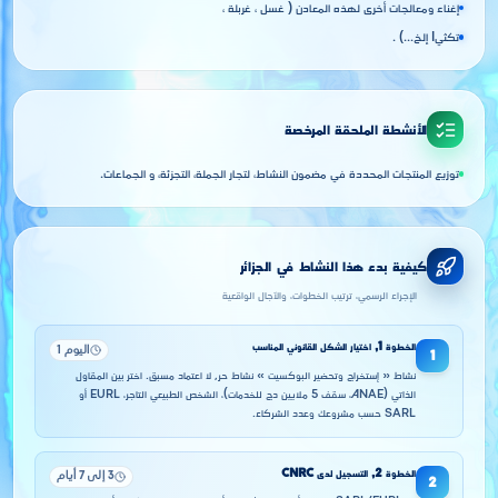
إغناء ومعالجات أخرى لهذه المعادن ( غسل ، غربلة ،
تكثيI إلخ...) .
الأنشطة الملحقة المرخصة
توزيع المنتجات المحددة في مضمون النشاط، لتجار الجملة، التجزئة، و الجماعات.
كيفية بدء هذا النشاط في الجزائر
الإجراء الرسمي، ترتيب الخطوات، والآجال الواقعية
الخطوة
1
,
اختيار الشكل القانوني المناسب
اليوم 1
1
نشاط « إستخراج وتحضير البوكسيت » نشاط حر, لا اعتماد مسبق. اختر بين المقاول
الذاتي (ANAE، سقف 5 ملايين دج للخدمات)، الشخص الطبيعي التاجر، EURL أو
SARL حسب مشروعك وعدد الشركاء.
الخطوة
2
,
التسجيل لدى CNRC
3 إلى 7 أيام
2