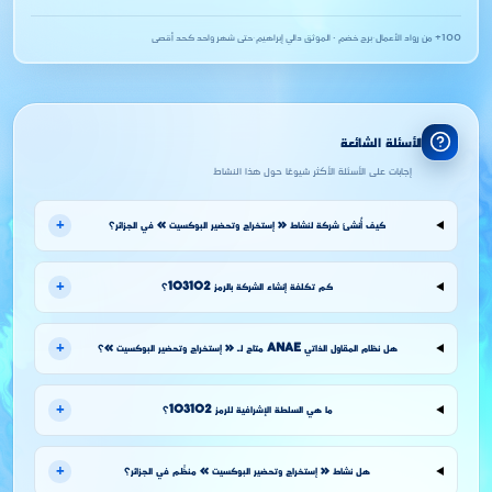
100+ من رواد الأعمال
·
برج خضم · الموثق دالي إبراهيم
·
حتى شهر واحد كحد أقصى
الأسئلة الشائعة
إجابات على الأسئلة الأكثر شيوعًا حول هذا النشاط
+
كيف أُنشئ شركة لنشاط « إستخراج وتحضير البوكسيت » في الجزائر؟
+
كم تكلفة إنشاء الشركة بالرمز 103102؟
+
هل نظام المقاول الذاتي ANAE متاح لـ « إستخراج وتحضير البوكسيت »؟
+
ما هي السلطة الإشرافية للرمز 103102؟
+
هل نشاط « إستخراج وتحضير البوكسيت » منظَّم في الجزائر؟