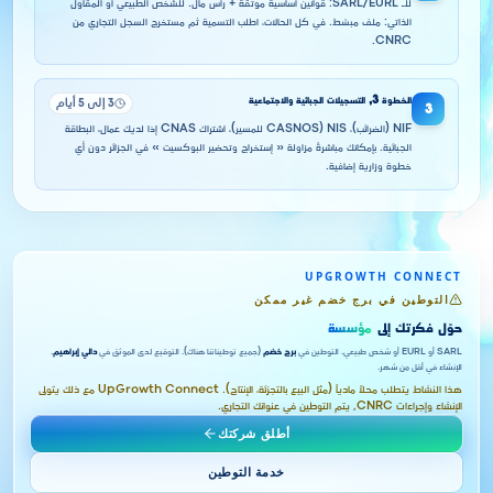
للـ SARL/EURL: قوانين أساسية موثقة + رأس مال. للشخص الطبيعي أو المقاول
الذاتي: ملف مبسّط. في كل الحالات، اطلب التسمية ثم مستخرج السجل التجاري من
CNRC.
الخطوة
3
,
التسجيلات الجبائية والاجتماعية
3 إلى 5 أيام
3
NIF (الضرائب)، NIS (CASNOS للمسير)، اشتراك CNAS إذا لديك عمال، البطاقة
الجبائية. بإمكانك مباشرةً مزاولة « إستخراج وتحضير البوكسيت » في الجزائر دون أي
خطوة وزارية إضافية.
UPGROWTH CONNECT
التوطين في برج خضم غير ممكن
حوّل فكرتك إلى
مؤسسة
SARL أو EURL أو شخص طبيعي. التوطين في
برج خضم
(جميع توطيناتنا هناك). التوقيع لدى الموثق في
دالي إبراهيم
.
الإنشاء في أقل من شهر.
هذا النشاط يتطلب محلاً مادياً (مثل البيع بالتجزئة، الإنتاج). UpGrowth Connect مع ذلك يتولى
الإنشاء وإجراءات CNRC, يتم التوطين في عنوانك التجاري.
أطلق شركتك
خدمة التوطين