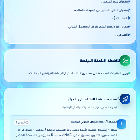
إستخراج ملح المنجم ،
إستخراج الملح بالتبخير في السبخات المالحة
( الملاحات ) ،
طحن ، فرز وتكرير الملح بغرض الإستعمال المنزلي
والصناعي .
الأنشطة الملحقة المرخصة
توزيع المنتجات المحددة في مضمون النشاط، لتجار الجملة، التجزئة، و الجماعات.
كيفية بدء هذا النشاط في الجزائر
الإجراء الرسمي، ترتيب الخطوات، والآجال الواقعية
الخطوة
1
,
اختيار الشكل القانوني المناسب
اليوم 1
1
نشاط « إستخراج وتحضير الأملاح بمافي ذلك السبخات المالحة ( ملاحات » نشاط حر, لا
اعتماد مسبق. اختر بين المقاول الذاتي (ANAE، سقف 5 ملايين دج للخدمات)، الشخص