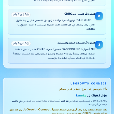
الطبيعي التاجر، EURL أو SARL حسب مشروعك وعدد الشركاء.
الخطوة
2
,
التسجيل لدى CNRC
3 إلى 7 أيام
2
للـ SARL/EURL: قوانين أساسية موثقة + رأس مال. للشخص الطبيعي أو المقاول
الذاتي: ملف مبسّط. في كل الحالات، اطلب التسمية ثم مستخرج السجل التجاري من
CNRC.
الخطوة
3
,
التسجيلات الجبائية والاجتماعية
3 إلى 5 أيام
3
NIF (الضرائب)، NIS (CASNOS للمسير)، اشتراك CNAS إذا لديك عمال، البطاقة
الجبائية. بإمكانك مباشرةً مزاولة « إستخراج وتحضير الأملاح بمافي ذلك السبخات المالحة (
ملاحات » في الجزائر دون أي خطوة وزارية إضافية.
UPGROWTH CONNECT
التوطين في برج خضم غير ممكن
حوّل فكرتك إلى
مؤسسة
SARL أو EURL أو شخص طبيعي. التوطين في
برج خضم
(جميع توطيناتنا هناك). التوقيع لدى الموثق في
دالي إبراهيم
.
الإنشاء في أقل من شهر.
هذا النشاط يتطلب محلاً مادياً (مثل البيع بالتجزئة، الإنتاج). UpGrowth Connect مع ذلك يتولى
الإنشاء وإجراءات CNRC, يتم التوطين في عنوانك التجاري.