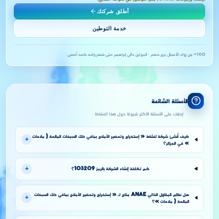
أطلق شركتك
خدمة التوطين
100+ من رواد الأعمال
·
برج خضم · الموثق دالي إبراهيم
·
حتى شهر واحد كحد أقصى
الأسئلة الشائعة
إجابات على الأسئلة الأكثر شيوعًا حول هذا النشاط
كيف أُنشئ شركة لنشاط « إستخراج وتحضير الأملاح بمافي ذلك السبخات المالحة ( ملاحات
+
» في الجزائر؟
+
كم تكلفة إنشاء الشركة بالرمز 103209؟
هل نظام المقاول الذاتي ANAE متاح لـ « إستخراج وتحضير الأملاح بمافي ذلك السبخات
+
المالحة ( ملاحات »؟