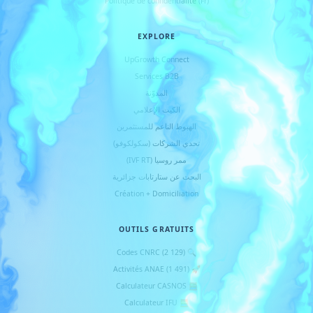
Politique de confidentialité (Fr)
EXPLORE
UpGrowth Connect
Services B2B
المدوّنة
الكيت الإعلامي
الهبوط الناعم للمستثمرين
تحدي الشركات (سكولكوفو)
ممر روسيا (IVF RT)
البحث عن ستارتابات جزائرية
Création + Domiciliation
OUTILS GRATUITS
🔍 Codes CNRC (2 129)
🚀 Activités ANAE (1 491)
🧮 Calculateur CASNOS
🧮 Calculateur IFU