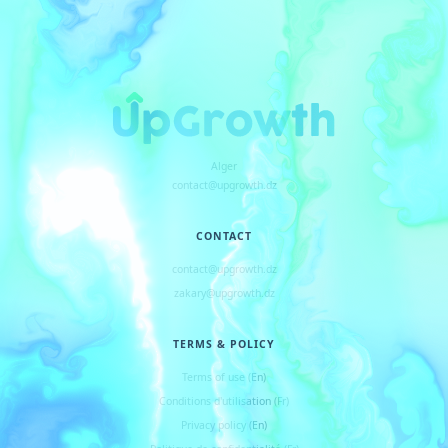
Alger
contact@upgrowth.dz
CONTACT
contact@upgrowth.dz
zakary@upgrowth.dz
TERMS & POLICY
Terms of use (En)
Conditions d
'
utilisation (Fr)
Privacy policy (En)