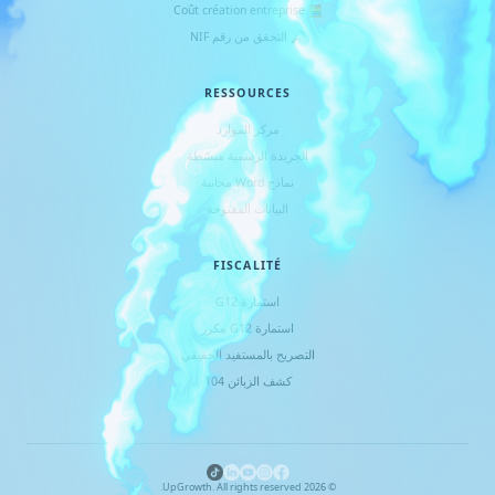
🧮 Coût création entreprise
🔎 التحقق من رقم NIF
RESSOURCES
مركز الموارد
الجريدة الرسمية مبسّطة
نماذج Word مجانية
البيانات المفتوحة
FISCALITÉ
استمارة G12
استمارة G12 مكرر
التصريح بالمستفيد الحقيقي
كشف الزبائن 104
UpGrowth. All rights reserved.
2026
©