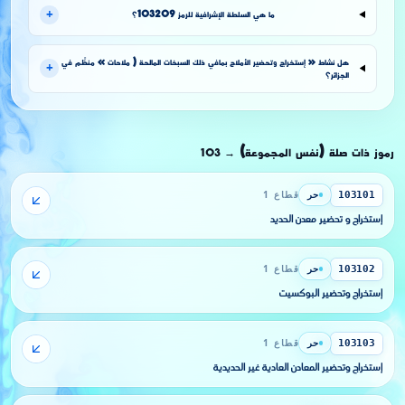
+
ما هي السلطة الإشرافية للرمز 103209؟
هل نشاط « إستخراج وتحضير الأملاح بمافي ذلك السبخات المالحة ( ملاحات » منظَّم في
+
الجزائر؟
رموز ذات صلة (نفس المجموعة)
103
→
حر
قطاع 1
103101
إستخراج و تحضير معدن الحديد
حر
قطاع 1
103102
إستخراج وتحضير البوكسيت
حر
قطاع 1
103103
إستخراج وتحضير المعادن العادية غير الحديدية