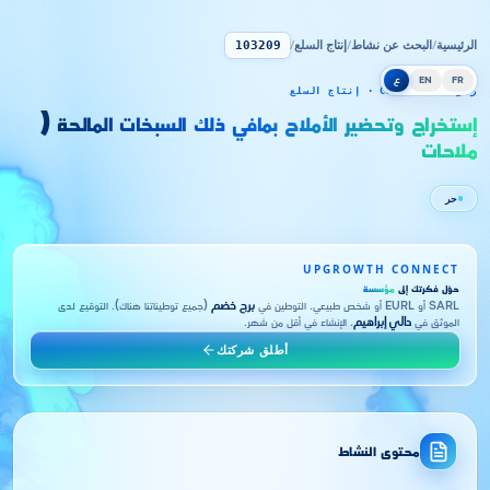
الرئيسية
/
البحث عن نشاط
/
إنتاج السلع
/
103209
FR
EN
ع
رمز CNRC 103209 · إنتاج السلع
إستخراج وتحضير الأملاح بمافي ذلك السبخات المالحة (
ملاحات
حر
UPGROWTH CONNECT
حوّل فكرتك إلى
مؤسسة
SARL أو EURL أو شخص طبيعي. التوطين في
برج خضم
(جميع توطيناتنا هناك). التوقيع لدى
الموثق في
دالي إبراهيم
. الإنشاء في أقل من شهر.
أطلق شركتك
محتوى النشاط