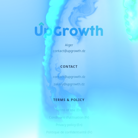
Alger
contact@upgrowth.dz
CONTACT
contact@upgrowth.dz
zakary@upgrowth.dz
TERMS & POLICY
Terms of use (En)
Conditions d
'
utilisation (Fr)
Privacy policy (En)
Politique de confidentialité (Fr)