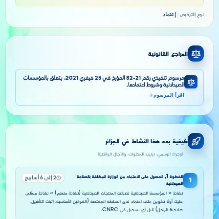
إعتماد
نوع الترخيص
:
المراجع القانونية
مرسوم تنفيذي رقم 21-82 المؤرخ في 23 فيفري 2021، يتعلق بالمؤسسات
الصيدلانية وشروط اعتمادها,
اقرأ المرسوم
كيفية بدء هذا النشاط في الجزائر
الإجراء الرسمي، ترتيب الخطوات، والآجال الواقعية
الخطوة
1
,
الحصول على الاعتماد من الوزارة المكلفة بالصناعة
2 إلى 6 أسابيع
1
الصيدلانية
نشاط « المؤسسة الصيدلانية لصناعة المنتجات الصيدلانية (نشاط منظم) » نشاط منظَّم.
عليك أولًا تكوين ملف اعتماد لدى السلطة المختصة (القوانين الأساسية، إثبات التأهيل،
صلاحية المحل) قبل أي تسجيل في CNRC.