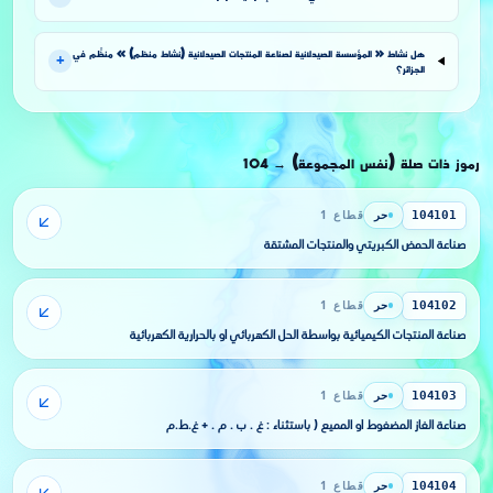
هل نشاط « المؤسسة الصيدلانية لصناعة المنتجات الصيدلانية (نشاط منظم) » منظَّم في
+
الجزائر؟
رموز ذات صلة (نفس المجموعة)
104
→
حر
قطاع 1
104101
صناعة الحمض الكبريتي والمنتجات المشتقة
حر
قطاع 1
104102
صناعة المنتجات الكيميائية بواسطة الحل الكهربائي أو بالحرارية الكهربائية
حر
قطاع 1
104103
صناعة الغاز المضغوط أو المميع ( باستثناء : غ . ب . م . + غ.ط.م
حر
قطاع 1
104104