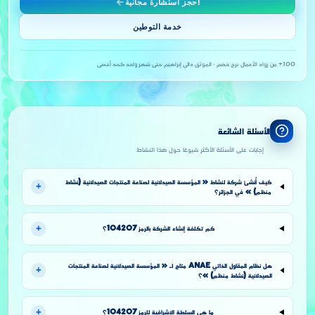
احجز استشارة مجانية
خدمة التوطين
100+ من رواد الأعمال
·
برج خضم · الموثق دالي إبراهيم
·
حتى شهر واحد كحد أقصى
الأسئلة الشائعة
إجابات على الأسئلة الأكثر شيوعًا حول هذا النشاط
كيف أُنشئ شركة لنشاط « المؤسسة الصيدلانية لصناعة المنتجات الصيدلانية (نشاط
+
منظم) » في الجزائر؟
+
كم تكلفة إنشاء الشركة بالرمز 104207؟
هل نظام المقاول الذاتي ANAE متاح لـ « المؤسسة الصيدلانية لصناعة المنتجات
+
الصيدلانية (نشاط منظم) »؟
+
ما هي السلطة الإشرافية للرمز 104207؟