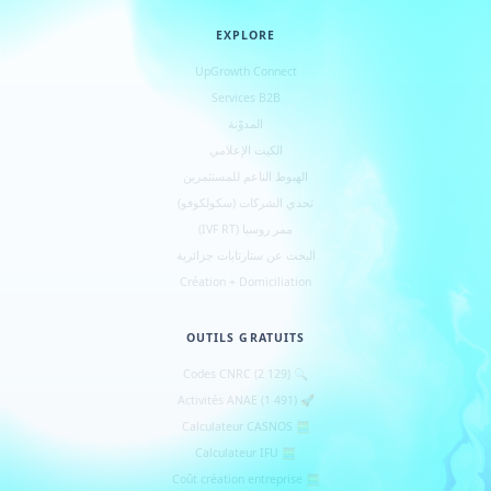
EXPLORE
UpGrowth Connect
Services B2B
المدوّنة
الكيت الإعلامي
الهبوط الناعم للمستثمرين
تحدي الشركات (سكولكوفو)
ممر روسيا (IVF RT)
البحث عن ستارتابات جزائرية
Création + Domiciliation
OUTILS GRATUITS
🔍 Codes CNRC (2 129)
🚀 Activités ANAE (1 491)
🧮 Calculateur CASNOS
🧮 Calculateur IFU
🧮 Coût création entreprise