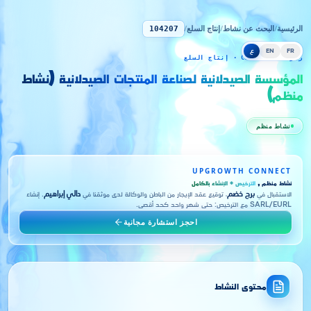
الرئيسية
/
البحث عن نشاط
/
إنتاج السلع
/
104207
FR
EN
ع
رمز CNRC 104207 · إنتاج السلع
المؤسسة الصيدلانية لصناعة المنتجات الصيدلانية (نشاط
منظم)
نشاط منظم
UPGROWTH CONNECT
نشاط منظم ,
الترخيص + الإنشاء بالكامل
الاستقبال في
برج خضم
، توقيع عقد الإيجار من الباطن والوكالة لدى موثقنا في
دالي إبراهيم
. إنشاء
SARL/EURL مع الترخيص: حتى شهر واحد كحد أقصى.
احجز استشارة مجانية
محتوى النشاط