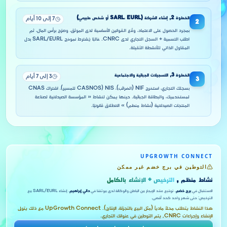
الخطوة
2
,
إنشاء الشركة (SARL، EURL أو شخص طبيعي)
7 إلى 10 أيام
2
بمجرد الحصول على الاعتماد، وقّع القوانين الأساسية لدى الموثق، وصرّح برأس المال، ثم
اطلب التسمية + السجل التجاري لدى CNRC. غالبًا يُشترط نموذج SARL/EURL بدل
المقاول الذاتي للأنشطة الثقيلة.
الخطوة
3
,
التسجيلات الجبائية والاجتماعية
3 إلى 7 أيام
3
بسجلك التجاري، استخرج NIF (الضرائب)، NIS (CASNOS للمسير)، اشتراك CNAS
لمستخدميك، والبطاقة الجبائية. حينها يمكن لنشاط « المؤسسة الصيدلانية لصناعة
المنتجات الصيدلانية (نشاط منظم) » الانطلاق قانونيًا.
UPGROWTH CONNECT
التوطين في برج خضم غير ممكن
نشاط منظم ,
الترخيص + الإنشاء بالكامل
الاستقبال في
برج خضم
، توقيع عقد الإيجار من الباطن والوكالة لدى موثقنا في
دالي إبراهيم
. إنشاء SARL/EURL مع
الترخيص: حتى شهر واحد كحد أقصى.
هذا النشاط يتطلب محلاً مادياً (مثل البيع بالتجزئة، الإنتاج). UpGrowth Connect مع ذلك يتولى
الإنشاء وإجراءات CNRC, يتم التوطين في عنوانك التجاري.