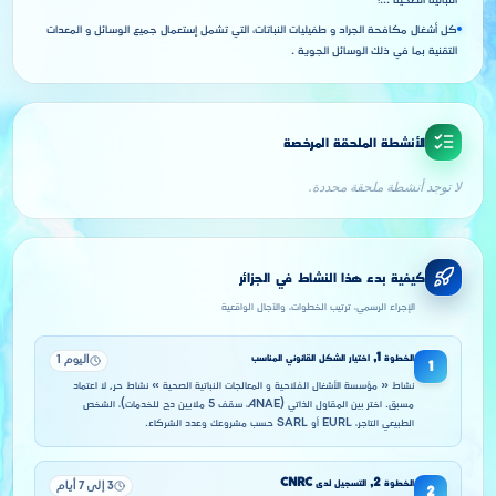
النباتية الصحية ...؛
كل أشغال مكافحة الجراد و طفيليات النباتات، التي تشمل إستعمال جميع الوسائل و المعدات
التقنية بما في ذلك الوسائل الجوية .
الأنشطة الملحقة المرخصة
لا توجد أنشطة ملحقة محددة.
كيفية بدء هذا النشاط في الجزائر
الإجراء الرسمي، ترتيب الخطوات، والآجال الواقعية
الخطوة
1
,
اختيار الشكل القانوني المناسب
اليوم 1
1
نشاط « مؤسسة الأشغال الفلاحية و المعالجات النباتية الصحية » نشاط حر, لا اعتماد
مسبق. اختر بين المقاول الذاتي (ANAE، سقف 5 ملايين دج للخدمات)، الشخص
الطبيعي التاجر، EURL أو SARL حسب مشروعك وعدد الشركاء.
الخطوة
2
,
التسجيل لدى CNRC
3 إلى 7 أيام
2