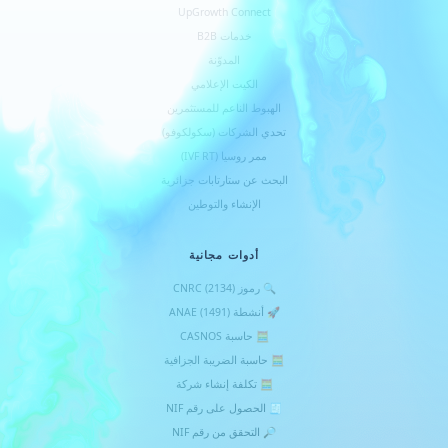
UpGrowth Connect
خدمات B2B
المدوّنة
الكيت الإعلامي
الهبوط الناعم للمستثمرين
تحدي الشركات (سكولكوفو)
ممر روسيا (IVF RT)
البحث عن ستارتابات جزائرية
الإنشاء والتوطين
أدوات مجانية
🔍 رموز CNRC (2134)
🚀 أنشطة ANAE (1491)
🧮 حاسبة CASNOS
🧮 حاسبة الضريبة الجزافية
🧮 تكلفة إنشاء شركة
🧾 الحصول على رقم NIF
🔎 التحقق من رقم NIF