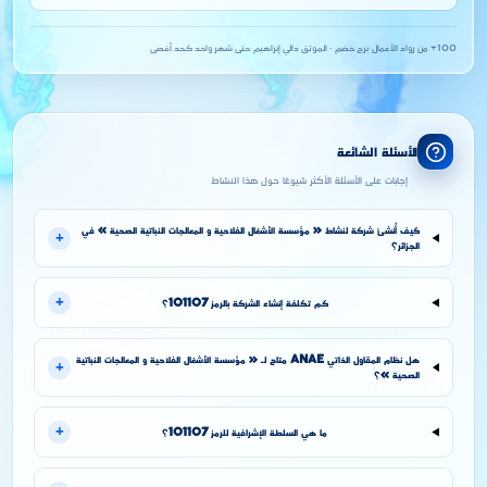
100+ من رواد الأعمال
·
برج خضم · الموثق دالي إبراهيم
·
حتى شهر واحد كحد أقصى
الأسئلة الشائعة
إجابات على الأسئلة الأكثر شيوعًا حول هذا النشاط
كيف أُنشئ شركة لنشاط « مؤسسة الأشغال الفلاحية و المعالجات النباتية الصحية » في
+
الجزائر؟
+
كم تكلفة إنشاء الشركة بالرمز 101107؟
هل نظام المقاول الذاتي ANAE متاح لـ « مؤسسة الأشغال الفلاحية و المعالجات النباتية
+
الصحية »؟
+
ما هي السلطة الإشرافية للرمز 101107؟