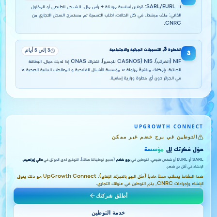
للـ SARL/EURL: قوانين أساسية موثقة + رأس مال. للشخص الطبيعي أو المقاول
الذاتي: ملف مبسّط. في كل الحالات، اطلب التسمية ثم مستخرج السجل التجاري من
CNRC.
الخطوة
3
,
التسجيلات الجبائية والاجتماعية
3 إلى 5 أيام
3
NIF (الضرائب)، NIS (CASNOS للمسير)، اشتراك CNAS إذا لديك عمال، البطاقة
الجبائية. بإمكانك مباشرةً مزاولة « مؤسسة الأشغال الفلاحية و المعالجات النباتية الصحية »
في الجزائر دون أي خطوة وزارية إضافية.
UPGROWTH CONNECT
التوطين في برج خضم غير ممكن
حوّل فكرتك إلى
مؤسسة
SARL أو EURL أو شخص طبيعي. التوطين في
برج خضم
(جميع توطيناتنا هناك). التوقيع لدى الموثق في
دالي إبراهيم
.
الإنشاء في أقل من شهر.
هذا النشاط يتطلب محلاً مادياً (مثل البيع بالتجزئة، الإنتاج). UpGrowth Connect مع ذلك يتولى
الإنشاء وإجراءات CNRC, يتم التوطين في عنوانك التجاري.
أطلق شركتك
خدمة التوطين