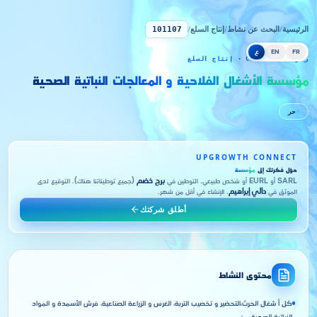
الرئيسية
/
البحث عن نشاط
/
إنتاج السلع
/
101107
FR
EN
ع
رمز CNRC 101107 · إنتاج السلع
مؤسسة الأشغال الفلاحية و المعالجات النباتية الصحية
حر
UPGROWTH CONNECT
حوّل فكرتك إلى
مؤسسة
SARL أو EURL أو شخص طبيعي. التوطين في
برج خضم
(جميع توطيناتنا هناك). التوقيع لدى
الموثق في
دالي إبراهيم
. الإنشاء في أقل من شهر.
أطلق شركتك
محتوى النشاط
كل أ شغال الحرث،التحضير و تخصيب التربة، الغرس و الزراعة الصناعية، فرش الأسمدة و المواد