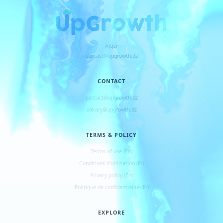
Alger
contact@upgrowth.dz
CONTACT
contact@upgrowth.dz
zakary@upgrowth.dz
TERMS & POLICY
Terms of use (En)
Conditions d
'
utilisation (Fr)
Privacy policy (En)
Politique de confidentialité (Fr)
EXPLORE