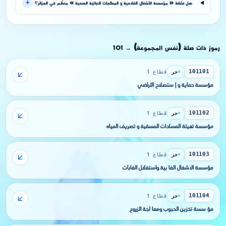
+
هل نشاط « مؤسسة الأشغال الفلاحية و المعالجات النباتية الصحية » منظَّم في الجزائر؟
رموز ذات صلة (نفس المجموعة)
101
→
حر
قطاع 1
101101
مؤسسة حماية و إ ستصلاح الأراضي
حر
قطاع 1
101102
مؤسسة تهيئة المساحات المسقية و تصريف المياه
حر
قطاع 1
101103
مؤسسة الاشغال الغا بية واستغلال الغابات
حر
قطاع 1
101104
مؤ سسة تخزين الحبوب ومعا لجة الزروع