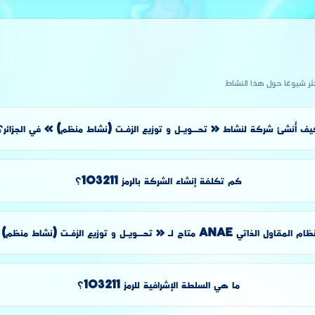
كثر شيوعًا حول هذا النشاط
ف أُنشئ شركة لنشاط « تحــويـل و توزيع الزفـت (نشاط منظم) » في الجزائر؟
كم تكلفة إنشاء الشركة بالرمز 103211؟
 الذاتي ANAE متاح لـ « تحــويـل و توزيع الزفـت (نشاط منظم) »؟
ما هي السلطة الإشرافية للرمز 103211؟