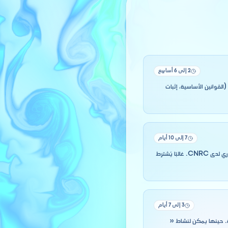
2 إلى 6 أسابيع
لقوانين الأساسية، إثبات
7 إلى 10 أيام
بمجرد الحصول على الاعتماد، وقّع القوانين الأساسية لدى الموثق، وصرّح برأس المال، ثم اطلب التسمية + السجل التجاري لدى CNRC. غالبًا يُشترط
3 إلى 7 أيام
CN لمستخدميك، والبطاقة الجبائية. حينها يمكن لنشاط «