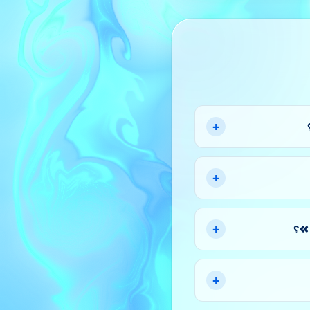
+
+
+
+