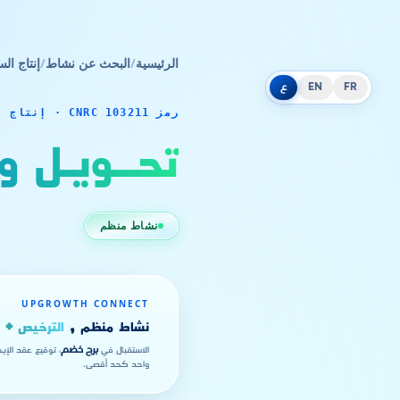
الرئيسية
/
البحث عن نشاط
/
إنتاج الس
FR
EN
ع
رمز CNRC 103211 · إنتاج السلع
تحــويـل و
نشاط منظم
UPGROWTH CONNECT
نشاط منظم ,
الترخيص + ا
الاستقبال في
برج خضم
، توقيع عقد الإي
واحد كحد أقصى.