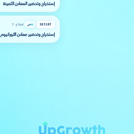
إستخراج وتحضير المعادن الثمينة
حر
قطاع 1
103107
إستخراج وتحضير معادن الأورانيوم 