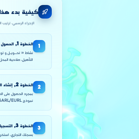
كيفية بدء هذا ا
الإجراء الرسمي، ترتيب ا
الخطوة
1
,
الحصول ع
1
نشاط « تحــويـل و توز
التأهيل، صلاحية المحل) 
الخطوة
2
,
إنشاء الشركة (EURL
2
نموذج SARL/EURL بدل المقاول الذاتي للأنشطة الثقيلة.
الخطوة
3
,
التسجيل
3