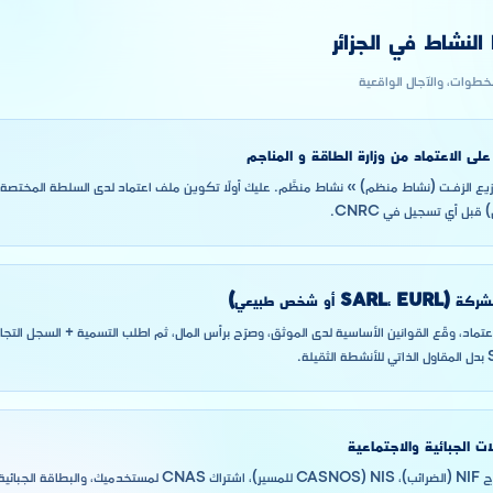
لنشاط في الجزائر
لخطوات، والآجال الواقعية
لى الاعتماد من وزارة الطاقة و المناجم
يع الزفـت (نشاط منظم) » نشاط منظَّم. عليك أولًا تكوين ملف اعتماد لدى السلطة المختصة (ا
قبل أي تسجيل في CNRC.
SARL،  أو شخص طبيعي)
ات الجبائية والاجتماعية
بسجلك التجاري، استخرج NIF (الضرائب)، NIS (CASNOS للمسير)، اشتراك AS