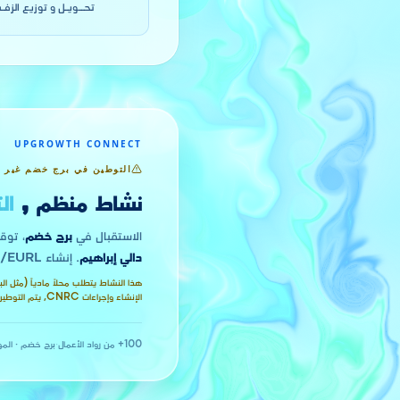
تحــويـل و توزيع الزفـ
UPGROWTH CONNECT
التوطين في برج خضم غير 
نشاط منظم ,
ال
الاستقبال في
برج خضم
، توق
دالي إبراهيم
. إنشاء SARL/EURL مع الترخيص: حتى شهر واحد كحد أقصى.
الإنشاء وإجراءات CNRC, يتم التوطين في عنوانك التجاري.
100+ من رواد الأعمال
·
برج خضم · المو