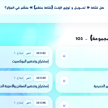
هل نشاط « تحــويـل و توزيع الزفـت (نشاط منظم) » منظَّم في الجزائر؟
مجموعة)
103
→
حر
قطاع 1
103102
إستخراج وتحضير البوكسيت
حر
قطاع 1
103104
ر الحديدية
إستخراج وتحضير المعادن والأمزجة الح
حر
قطاع 1
103106