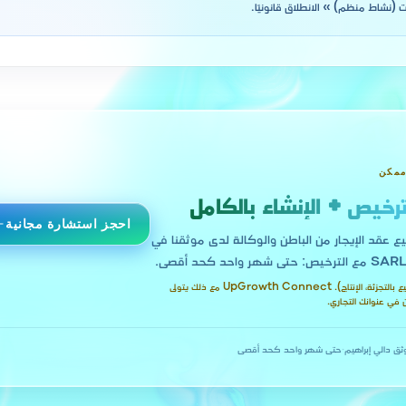
ت (نشاط منظم) » الانطلاق قانونيًا.
ممكن
ترخيص + الإنشاء بالكامل
احجز استشارة مجانية
يع عقد الإيجار من الباطن والوكالة لدى موثقنا في
هذا النشاط يتطلب محلاً مادياً (مثل البيع بالتجزئة، الإنتاج). UpGrowth Connect مع ذلك يتولى
ثق دالي إبراهيم
·
حتى شهر واحد كحد أقصى