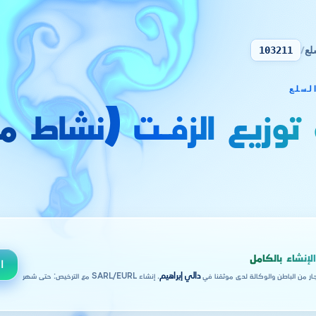
لع
/
103211
 توزيع الزفـت (نشاط 
لإنشاء بالكامل
ا
جار من الباطن والوكالة لدى موثقنا في
دالي إبراهيم
. إنشاء SARL/EURL مع الترخيص: حتى شهر