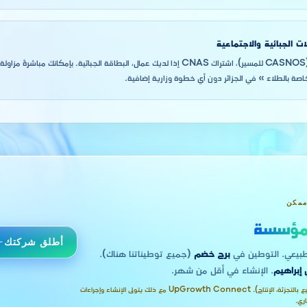
ات الجبائية والاجتماعية
NIF (الضرائب)، NIS (CASNOS للمسير)، اشتراك CNAS إذا لديك عمال، البطاقة الجبائية. بإمك
لخاصة بالطلاء » في الجزائر دون أي خطوة وزارية إضافية.
ممكن
ؤسسة
أطلق شركتك
برج خضم
(جميع توطيناتنا هناك).
 إبراهيم
. الإنشاء في أقل من شهر.
هذا النشاط يتطلب محلاً مادياً (مثل البيع بالتجزئة، الإنتاج). UpGrowth Connect مع ذلك يتولى الإنشاء وإجراءات