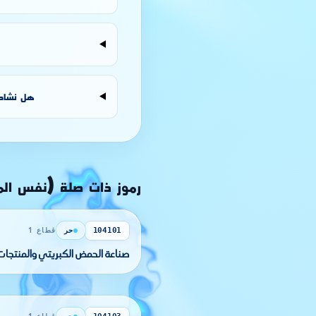
هل نشاط «
رموز ذات صلة (نفس ال
حر
قطاع 1
104101
صناعة الحمض الكبريتي والمنتجات