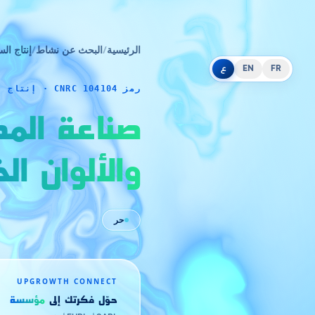
الرئيسية
/
البحث عن نشاط
/
إنتاج الس
FR
EN
ع
رمز CNRC 104104 · إنتاج السلع
صناعة المك
والألوان ال
حر
UPGROWTH CONNECT
حوّل فكرتك إلى
مؤسسة