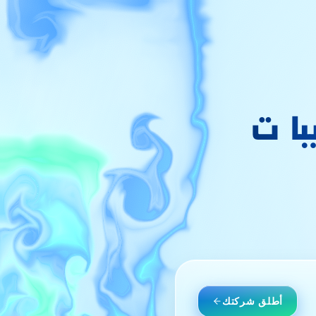
با ت
أطلق شركتك