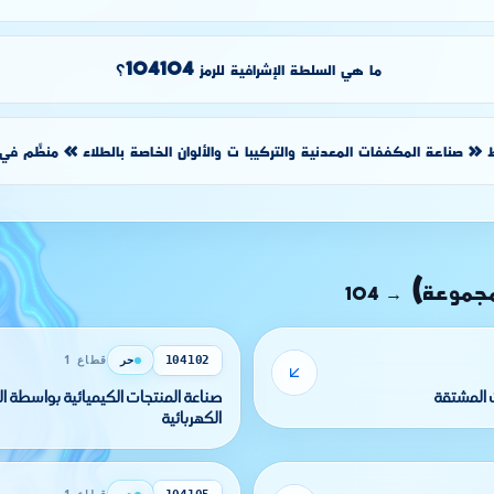
ما هي السلطة الإشرافية للرمز 104104؟
 صناعة المكففات المعدنية والتركيبا ت والألوان الخاصة بالطلاء » منظَّم في ا
مجموعة)
104
→
حر
قطاع 1
104102
 المشتقة
صناعة المنتجات الك
الكهربائية