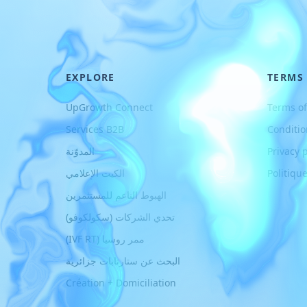
EXPLORE
TERMS
UpGrowth Connect
Terms of
Services B2B
Conditio
Privacy p
المدوّنة
Politique
الكيت الإعلامي
الهبوط الناعم للمستثمرين
تحدي الشركات (سكولكوفو)
ممر روسيا (IVF RT)
البحث عن ستارتابات جزائرية
Création + Domiciliation