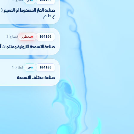
حر
قطاع 1
104103
غ.ط.م
محظور
قطاع 1
104106
صناعة الآسمدة الآزوتية ومنتجات آز
حر
قطاع 1
104108
صناعة مختلف الأسمدة