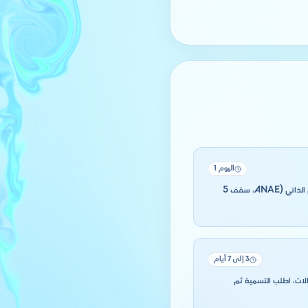
اليوم 1
نشاط « صناعة المكففات المعدنية والتركيبا ت والألوان الخاصة بالطلاء » نشاط حر, لا اعتماد مسبق. اختر بين المقاول الذاتي (ANAE، سقف 5
3 إلى 7 أيام
حالات، اطلب التسمية ثم