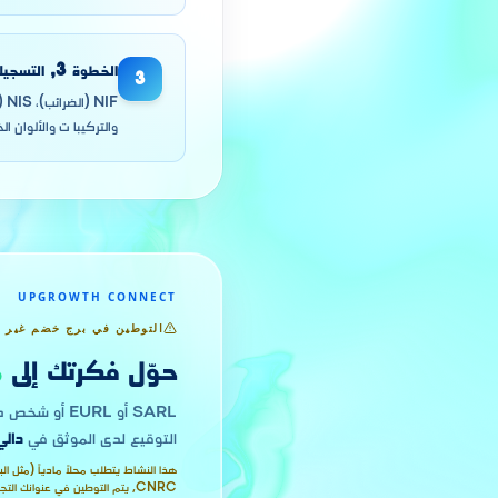
الخطوة
3
,
التسجيل
3
والتركيبا ت والألوان ا
UPGROWTH CONNECT
التوطين في برج خضم غير 
حوّل فكرتك إلى
م
SARL أو EURL أو شخص طبيعي. التوطين في
التوقيع لدى الموثق في
دالي
CNRC, يتم التوطين في عنوانك التجاري.