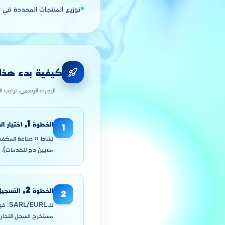
توزيع المنتجات المحددة في مض
كيفية بدء هذا ا
الإجراء الرسمي، ترتيب ا
الخطوة
1
,
اختيار ا
1
ملايين دج للخدمات)، الشخص الطبيعي التاج
الخطوة
2
,
التسجيل ل
2
للـ 
مستخرج السجل التجاري من