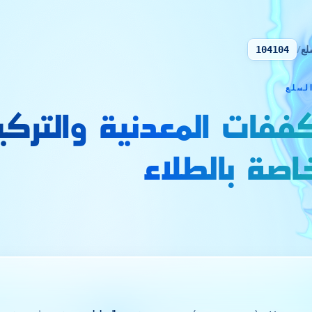
لع
/
104104
ففات المعدنية والتركي
خاصة بالطلاء