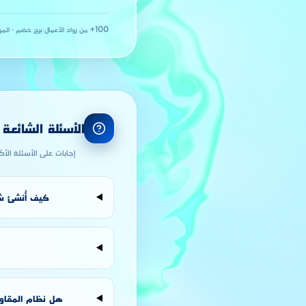
100+ من رواد الأعمال
·
برج خضم · المو
الأسئلة الشائعة
إجابات على الأسئلة الأ
كيف أُنشئ شر
هل نظام المقاول الذاتي ANAE متاح لـ « صناعة المكففات المعدنية وا