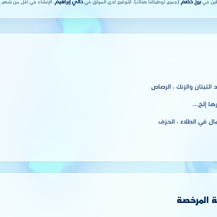
برج خضم
(جميع توطيناتنا هناك). التوقيع لدى الموثق في
دالي إبراهيم
. الإنشاء في أقل من شهر.
التيتان والزنك ، الرصاص
ها إلخ...
ال في الطلاء ، الحزف
ة المرخصة