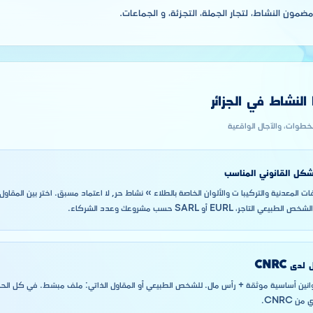
مون النشاط، لتجار الجملة، التجزئة، و الجماعات.
لنشاط في الجزائر
لخطوات، والآجال الواقعية
لشكل القانوني المناسب
ر، EURL أو SARL حسب مشروعك وعدد الشركاء.
دى CNRC
SARL/EURL: قوانين أساسية موثقة + رأس مال. للشخص الطبيعي أو المقاول الذاتي: ملف مبسّط. في كل ال
 CNRC.