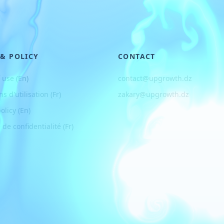
 & POLICY
CONTACT
 use (En)
contact@upgrowth.dz
ns d
'
utilisation (Fr)
zakary@upgrowth.dz
olicy (En)
 de confidentialité (Fr)