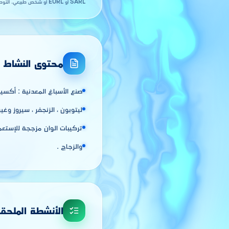
SARL أو EURL أو شخص طبيعي. التوطين في
محتوى النشاط
صنع الأسباغ المعدنية : أكسيد 
ليتوبون ، الزنجفر ، سيروز وغير
تركيبات الوان مزججة للإستعم
والزجاج .
الأنشطة الملحق