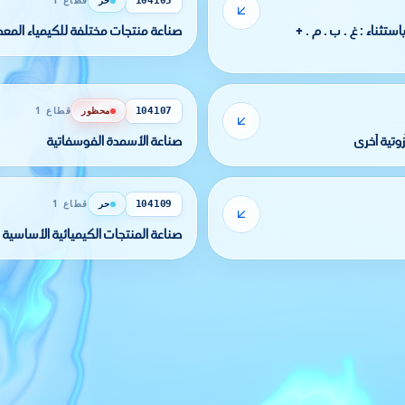
حر
قطاع 1
104105
صناعة الغاز المضغوط أو المميع ( باستثناء : غ . ب . م . +
صناعة منتجات مختلفة للكيمياء المعدنية
محظور
قطاع 1
104107
وتية أخرى
صناعة الأسمدة الفوسفاتية
حر
قطاع 1
104109
صناعة المنتجات الكيميائية الأساسية 