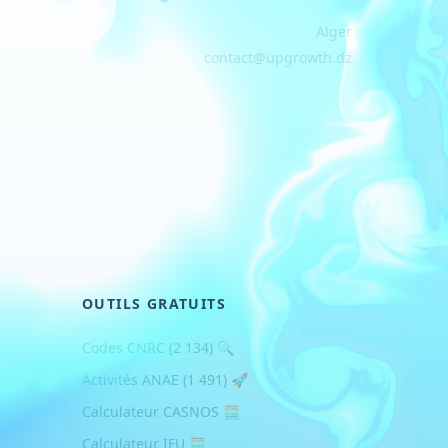
Alger
contact@upgrowth.dz
OUTILS GRATUITS
🔍 Codes CNRC (2 134)
🚀 Activités ANAE (1 491)
🧮 Calculateur CASNOS
🧮 Calculateur IFU