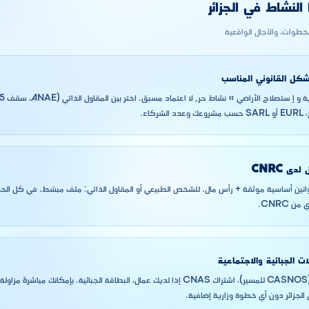
لنشاط في الجزائر
لخطوات، والآجال الواقعية
لشكل القانوني المناسب
كاء.
دى CNRC
SARL/EURL: قوانين أساسية موثقة + رأس مال. للشخص الطبيعي أو المقاول الذاتي: ملف مبسّط. في كل ال
 CNRC.
ات الجبائية والاجتماعية
NIF (الضرائب)، NIS (CASNOS للمسير)، اشتراك CNAS إذا لديك عمال، البطاقة الجبائية. بإمكان
لجزائر دون أي خطوة وزارية إضافية.