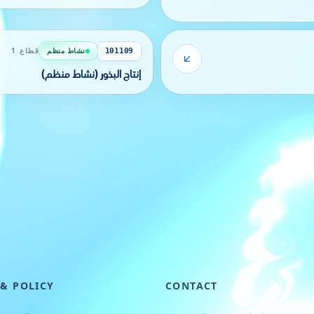
نشاط منظم
قطاع 1
101109
إنتاج البذور (نشاط منظم)
 & POLICY
CONTACT