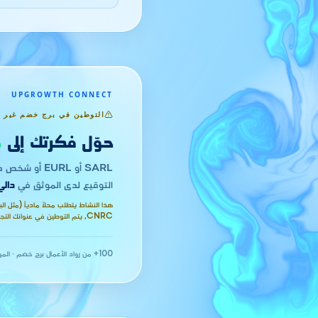
UPGROWTH CONNECT
التوطين في برج خضم غير 
حوّل فكرتك إلى
م
SARL أو EURL أو شخص طبيعي. التوطين في
التوقيع لدى الموثق في
دالي
CNRC, يتم التوطين في عنوانك التجاري.
100+ من رواد الأعمال
·
برج خضم · المو