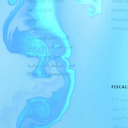
UpGrowth Connect
Terms of
Services B2B
Conditio
Privacy p
المدوّنة
Politique
الكيت الإعلامي
الهبوط الناعم للمستثمرين
تحدي الشركات (سكولكوفو)
ممر روسيا (IVF RT)
البحث عن ستارتابات جزائرية
Création + Domiciliation
FISCAL
ارة G12
د الحقيقي
ئن 104