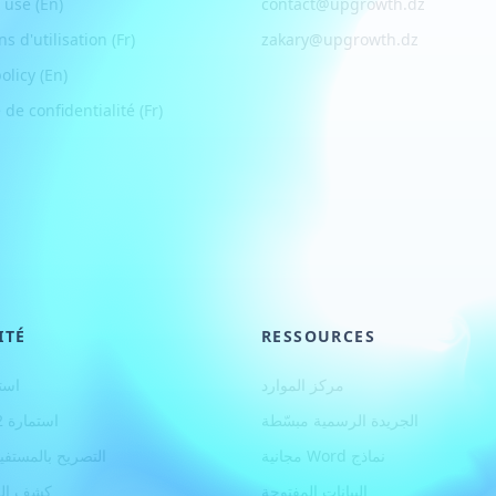
 use (En)
contact@upgrowth.dz
ns d
'
utilisation (Fr)
zakary@upgrowth.dz
olicy (En)
 de confidentialité (Fr)
ITÉ
RESSOURCES
مركز الموارد
استم
الجريدة الرسمية مبسّطة
استمارة G12 مكرر
نماذج Word مجانية
التصريح بالمستفي
البيانات المفتوحة
كشف الزبا