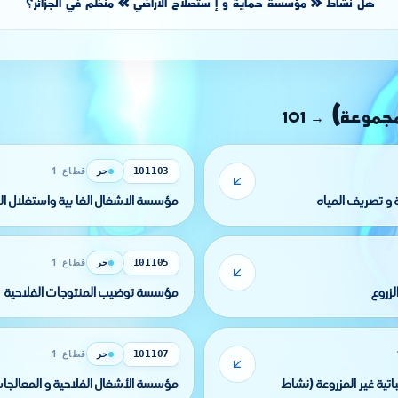
هل نشاط « مؤسسة حماية و إ ستصلاح الأراضي » منظَّم في الجزائر؟
مجموعة)
101
→
حر
قطاع 1
101103
و تصريف المياه
مؤسسة الاشغال الغا بية واستغلال ال
حر
قطاع 1
101105
زروع
مؤسسة توضيب المنتوجات الفلاحية
حر
قطاع 1
101107
اتية غير المزروعة (نشاط
مؤسسة الأشغال الفلاحية و المعالجات 