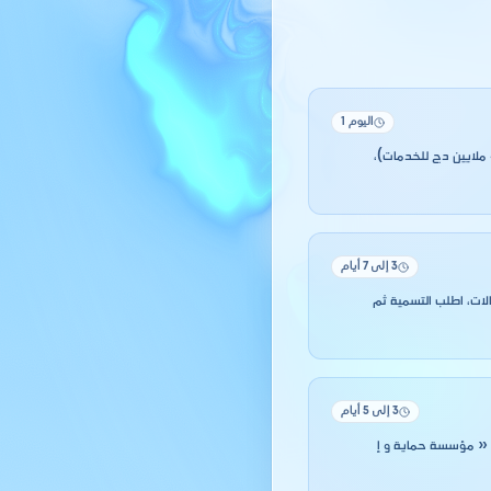
اليوم 1
نشاط « مؤسسة حماية و إ ستصلاح الأراضي » نشاط حر, لا اعتماد مسبق. اختر بين المقاول الذاتي (ANAE، سقف 5 ملايين دج للخدمات)،
3 إلى 7 أيام
حالات، اطلب التسمية ثم
3 إلى 5 أيام
ك مباشرةً مزاولة « مؤسسة حماية و إ