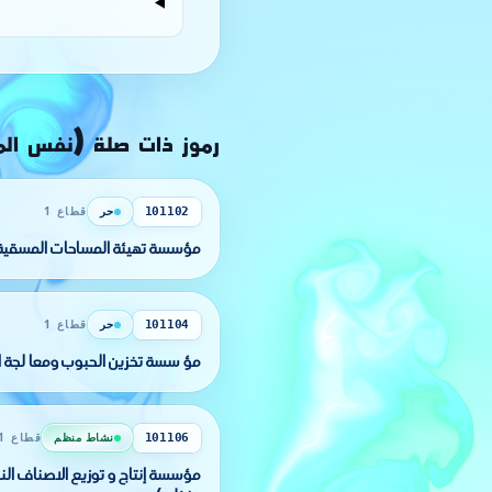
رموز ذات صلة (نفس ال
حر
قطاع 1
101102
مؤسسة تهيئة المساحات المسقية 
حر
قطاع 1
101104
مؤ سسة تخزين الحبوب ومعا لجة ال
نشاط منظم
قطاع 1
101106
مؤسسة إنتاج و توزيع الاصناف النب