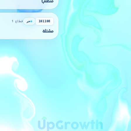
منظم)
حر
قطاع 1
101108
مشتلة