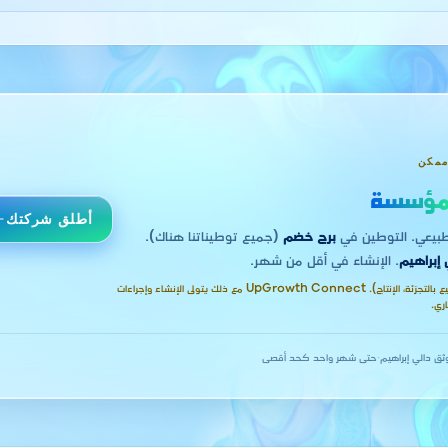
ممكن
ؤسسة
أطلق شركتك
برج خضم
(جميع توطيناتنا هناك).
 إبراهيم
. الإنشاء في أقل من شهر.
هذا النشاط يتطلب محلاً مادياً (مثل البيع بالتجزئة، الإنتاج). UpGrowth Connect مع ذلك يتولى الإنشاء وإجراءات
ثق دالي إبراهيم
·
حتى شهر واحد كحد أقصى