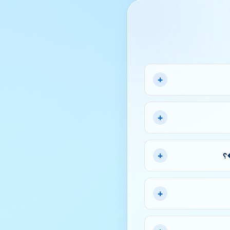
+
+
+
+