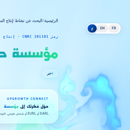
الرئيسية
/
البحث عن نشاط
/
إنتاج الس
FR
EN
ع
رمز CNRC 101101 · إنتاج السلع
مؤسسة حما
حر
UPGROWTH CONNECT
حوّل فكرتك إلى
مؤسسة
SARL أو EURL أو شخص طبيعي. التوطين في