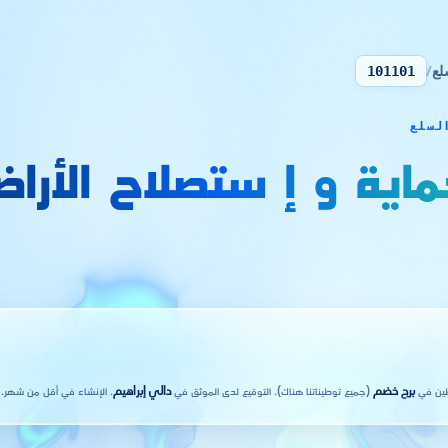
لع
/
101101
ية و إ ستصلاح الأرا
برج خضم
(جميع توطيناتنا هناك). التوقيع لدى الموثق في
دالي إبراهيم
. الإنشاء في أقل من شهر.