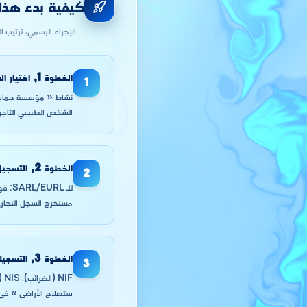
كيفية بدء هذا ا
الإجراء الرسمي، ترتيب ا
الخطوة
1
,
اختيار ا
1
الشخص الطبيعي التاجر، EURL أو SARL حسب مشروعك وعدد الشر
الخطوة
2
,
التسجيل ل
2
للـ 
مستخرج السجل التجاري من
الخطوة
3
,
التسجيل
3
ستصلاح الأراضي » في ا