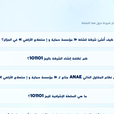
كثر شيوعًا حول هذا النشاط
كيف أُنشئ شركة لنشاط « مؤسسة حماية و إ ستصلاح الأراضي » في الجزائر؟
كم تكلفة إنشاء الشركة بالرمز 101101؟
لمقاول الذاتي ANAE متاح لـ « مؤسسة حماية و إ ستصلاح الأراضي »؟
ما هي السلطة الإشرافية للرمز 101101؟