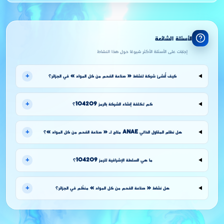
الأسئلة الشائعة
إجابات على الأسئلة الأكثر شيوعًا حول هذا النشاط
+
كيف أُنشئ شركة لنشاط « صناعة الفحم من كل المواد » في الجزائر؟
+
كم تكلفة إنشاء الشركة بالرمز 104209؟
+
هل نظام المقاول الذاتي ANAE متاح لـ « صناعة الفحم من كل المواد »؟
+
ما هي السلطة الإشرافية للرمز 104209؟
+
هل نشاط « صناعة الفحم من كل المواد » منظَّم في الجزائر؟