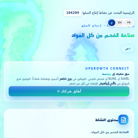
الرئيسية
/
البحث عن نشاط
/
إنتاج السلع
/
104209
FR
EN
ع
رمز CNRC 104209 · إنتاج السلع
صناعة الفحم من كل المواد
حر
UPGROWTH CONNECT
حوّل فكرتك إلى
مؤسسة
SARL أو EURL أو شخص طبيعي. التوطين في
برج خضم
(جميع توطيناتنا هناك). التوقيع لدى
الموثق في
دالي إبراهيم
. الإنشاء في أقل من شهر.
أطلق شركتك
محتوى النشاط
صناعة الفحم من كل المواد.