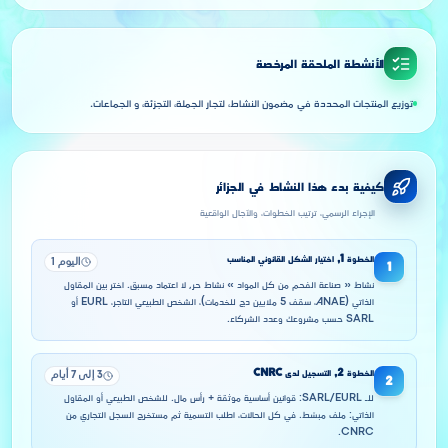
الأنشطة الملحقة المرخصة
توزيع المنتجات المحددة في مضمون النشاط، لتجار الجملة، التجزئة، و الجماعات.
كيفية بدء هذا النشاط في الجزائر
الإجراء الرسمي، ترتيب الخطوات، والآجال الواقعية
الخطوة
1
,
اختيار الشكل القانوني المناسب
اليوم 1
1
نشاط « صناعة الفحم من كل المواد » نشاط حر, لا اعتماد مسبق. اختر بين المقاول
الذاتي (ANAE، سقف 5 ملايين دج للخدمات)، الشخص الطبيعي التاجر، EURL أو
SARL حسب مشروعك وعدد الشركاء.
الخطوة
2
,
التسجيل لدى CNRC
3 إلى 7 أيام
2
للـ SARL/EURL: قوانين أساسية موثقة + رأس مال. للشخص الطبيعي أو المقاول
الذاتي: ملف مبسّط. في كل الحالات، اطلب التسمية ثم مستخرج السجل التجاري من
CNRC.