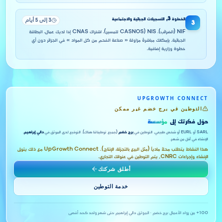
الخطوة
3
,
التسجيلات الجبائية والاجتماعية
3 إلى 5 أيام
3
NIF (الضرائب)، NIS (CASNOS للمسير)، اشتراك CNAS إذا لديك عمال، البطاقة
الجبائية. بإمكانك مباشرةً مزاولة « صناعة الفحم من كل المواد » في الجزائر دون أي
خطوة وزارية إضافية.
UPGROWTH CONNECT
التوطين في برج خضم غير ممكن
حوّل فكرتك إلى
مؤسسة
SARL أو EURL أو شخص طبيعي. التوطين في
برج خضم
(جميع توطيناتنا هناك). التوقيع لدى الموثق في
دالي إبراهيم
.
الإنشاء في أقل من شهر.
هذا النشاط يتطلب محلاً مادياً (مثل البيع بالتجزئة، الإنتاج). UpGrowth Connect مع ذلك يتولى
الإنشاء وإجراءات CNRC, يتم التوطين في عنوانك التجاري.
أطلق شركتك
خدمة التوطين
100+ من رواد الأعمال
·
برج خضم · الموثق دالي إبراهيم
·
حتى شهر واحد كحد أقصى