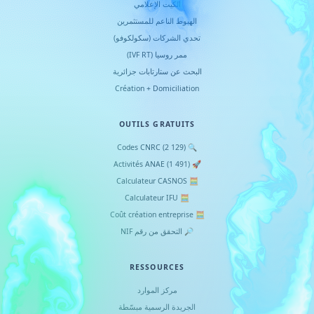
الكيت الإعلامي
الهبوط الناعم للمستثمرين
تحدي الشركات (سكولكوفو)
ممر روسيا (IVF RT)
البحث عن ستارتابات جزائرية
Création + Domiciliation
OUTILS GRATUITS
🔍 Codes CNRC (2 129)
🚀 Activités ANAE (1 491)
🧮 Calculateur CASNOS
🧮 Calculateur IFU
🧮 Coût création entreprise
🔎 التحقق من رقم NIF
RESSOURCES
مركز الموارد
الجريدة الرسمية مبسّطة