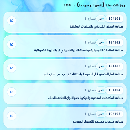
رموز ذات صلة (نفس المجموعة)
104
→
حر
قطاع 1
104101
صناعة الحمض الكبريتي والمنتجات المشتقة
حر
قطاع 1
104102
صناعة المنتجات الكيميائية بواسطة الحل الكهربائي أو بالحرارية الكهربائية
حر
قطاع 1
104103
صناعة الغاز المضغوط أو المميع ( باستثناء : غ . ب . م . + غ.ط.م
حر
قطاع 1
104104
صناعة المكففات المعدنية والتركيبا ت والألوان الخاصة بالطلاء
حر
قطاع 1
104105
صناعة منتجات مختلفة للكيمياء المعدنية