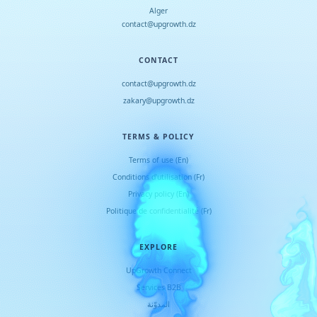
Alger
contact@upgrowth.dz
CONTACT
contact@upgrowth.dz
zakary@upgrowth.dz
TERMS & POLICY
Terms of use (En)
Conditions d
'
utilisation (Fr)
Privacy policy (En)
Politique de confidentialité (Fr)
EXPLORE
UpGrowth Connect
Services B2B
المدوّنة