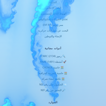
المدوّنة
الكيت الإعلامي
الهبوط الناعم للمستثمرين
تحدي الشركات (سكولكوفو)
ممر روسيا (IVF RT)
البحث عن ستارتابات جزائرية
الإنشاء والتوطين
أدوات مجانية
🔍 رموز CNRC (2134)
🚀 أنشطة ANAE (1491)
🧮 حاسبة CASNOS
🧮 حاسبة الضريبة الجزافية
🧮 تكلفة إنشاء شركة
🧾 الحصول على رقم NIF
🔎 التحقق من رقم NIF
الموارد