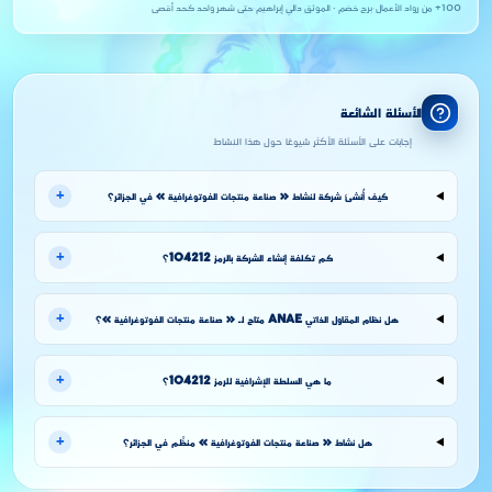
100+ من رواد الأعمال
·
برج خضم · الموثق دالي إبراهيم
·
حتى شهر واحد كحد أقصى
الأسئلة الشائعة
إجابات على الأسئلة الأكثر شيوعًا حول هذا النشاط
+
كيف أُنشئ شركة لنشاط « صناعة منتجات الفوتوغرافية » في الجزائر؟
+
كم تكلفة إنشاء الشركة بالرمز 104212؟
+
هل نظام المقاول الذاتي ANAE متاح لـ « صناعة منتجات الفوتوغرافية »؟
+
ما هي السلطة الإشرافية للرمز 104212؟
+
هل نشاط « صناعة منتجات الفوتوغرافية » منظَّم في الجزائر؟