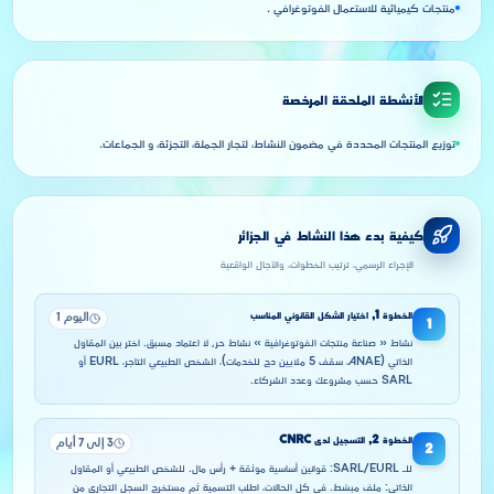
منتجات كيميائية للاستعمال الفوتوغرافي .
الأنشطة الملحقة المرخصة
توزيع المنتجات المحددة في مضمون النشاط، لتجار الجملة، التجزئة، و الجماعات.
كيفية بدء هذا النشاط في الجزائر
الإجراء الرسمي، ترتيب الخطوات، والآجال الواقعية
الخطوة
1
,
اختيار الشكل القانوني المناسب
اليوم 1
1
نشاط « صناعة منتجات الفوتوغرافية » نشاط حر, لا اعتماد مسبق. اختر بين المقاول
الذاتي (ANAE، سقف 5 ملايين دج للخدمات)، الشخص الطبيعي التاجر، EURL أو
SARL حسب مشروعك وعدد الشركاء.
الخطوة
2
,
التسجيل لدى CNRC
3 إلى 7 أيام
2
للـ SARL/EURL: قوانين أساسية موثقة + رأس مال. للشخص الطبيعي أو المقاول
الذاتي: ملف مبسّط. في كل الحالات، اطلب التسمية ثم مستخرج السجل التجاري من