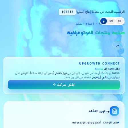
الرئيسية
/
البحث عن نشاط
/
إنتاج السلع
/
104212
FR
EN
ع
رمز CNRC 104212 · إنتاج السلع
صناعة منتجات الفوتوغرافية
حر
UPGROWTH CONNECT
حوّل فكرتك إلى
مؤسسة
SARL أو EURL أو شخص طبيعي. التوطين في
برج خضم
(جميع توطيناتنا هناك). التوقيع لدى
الموثق في
دالي إبراهيم
. الإنشاء في أقل من شهر.
أطلق شركتك
محتوى النشاط
صنع اللوحات ، أفلام وأوراق فوتوغرافية ،