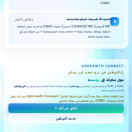
CNRC.
الخطوة
3
,
التسجيلات الجبائية والاجتماعية
3 إلى 5 أيام
3
NIF (الضرائب)، NIS (CASNOS للمسير)، اشتراك CNAS إذا لديك عمال، البطاقة
الجبائية. بإمكانك مباشرةً مزاولة « صناعة منتجات الفوتوغرافية » في الجزائر دون أي
خطوة وزارية إضافية.
UPGROWTH CONNECT
التوطين في برج خضم غير ممكن
حوّل فكرتك إلى
مؤسسة
SARL أو EURL أو شخص طبيعي. التوطين في
برج خضم
(جميع توطيناتنا هناك). التوقيع لدى الموثق في
دالي إبراهيم
.
الإنشاء في أقل من شهر.
هذا النشاط يتطلب محلاً مادياً (مثل البيع بالتجزئة، الإنتاج). UpGrowth Connect مع ذلك يتولى
الإنشاء وإجراءات CNRC, يتم التوطين في عنوانك التجاري.
أطلق شركتك
خدمة التوطين