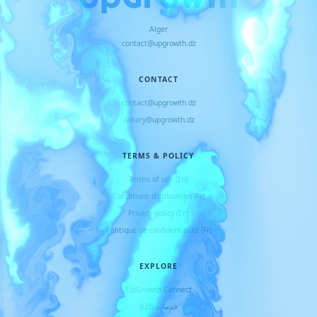
Alger
contact@upgrowth.dz
CONTACT
contact@upgrowth.dz
zakary@upgrowth.dz
TERMS & POLICY
Terms of use (En)
Conditions d
'
utilisation (Fr)
Privacy policy (En)
Politique de confidentialité (Fr)
EXPLORE
UpGrowth Connect
خدمات B2B