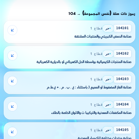
رموز ذات صلة (نفس المجموعة)
104
→
حر
قطاع 1
104101
صناعة الحمض الكبريتي والمنتجات المشتقة
حر
قطاع 1
104102
صناعة المنتجات الكيميائية بواسطة الحل الكهربائي أو بالحرارية الكهربائية
حر
قطاع 1
104103
صناعة الغاز المضغوط أو المميع ( باستثناء : غ . ب . م . + غ.ط.م
حر
قطاع 1
104104
صناعة المكففات المعدنية والتركيبا ت والألوان الخاصة بالطلاء
حر
قطاع 1
104105
صناعة منتجات مختلفة للكيمياء المعدنية