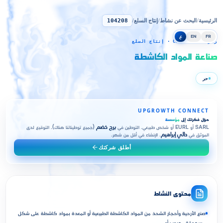
الرئيسية
/
البحث عن نشاط
/
إنتاج السلع
/
104208
FR
EN
ع
رمز CNRC 104208 · إنتاج السلع
صناعة المواد الكاشطة
حر
UPGROWTH CONNECT
حوّل فكرتك إلى
مؤسسة
SARL أو EURL أو شخص طبيعي. التوطين في
برج خضم
(جميع توطيناتنا هناك). التوقيع لدى
الموثق في
دالي إبراهيم
. الإنشاء في أقل من شهر.
أطلق شركتك
محتوى النشاط
صنع الأرحية وأحجار الشحذ من المواد الكاشطة الطبيعية أو المعدة بمواد كاشطة على شكل