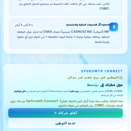
الذاتي: ملف مبسّط. في كل الحالات، اطلب التسمية ثم مستخرج السجل التجاري من
CNRC.
الخطوة
3
,
التسجيلات الجبائية والاجتماعية
3 إلى 5 أيام
3
NIF (الضرائب)، NIS (CASNOS للمسير)، اشتراك CNAS إذا لديك عمال، البطاقة
الجبائية. بإمكانك مباشرةً مزاولة « صناعة المواد الكاشطة » في الجزائر دون أي خطوة
وزارية إضافية.
UPGROWTH CONNECT
التوطين في برج خضم غير ممكن
حوّل فكرتك إلى
مؤسسة
SARL أو EURL أو شخص طبيعي. التوطين في
برج خضم
(جميع توطيناتنا هناك). التوقيع لدى الموثق في
دالي إبراهيم
.
الإنشاء في أقل من شهر.
هذا النشاط يتطلب محلاً مادياً (مثل البيع بالتجزئة، الإنتاج). UpGrowth Connect مع ذلك يتولى
الإنشاء وإجراءات CNRC, يتم التوطين في عنوانك التجاري.
أطلق شركتك
خدمة التوطين