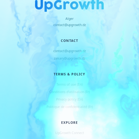
Alger
contact@upgrowth.dz
CONTACT
contact@upgrowth.dz
zakary@upgrowth.dz
TERMS & POLICY
Terms of use (En)
Conditions d
'
utilisation (Fr)
Privacy policy (En)
Politique de confidentialité (Fr)
EXPLORE
UpGrowth Connect