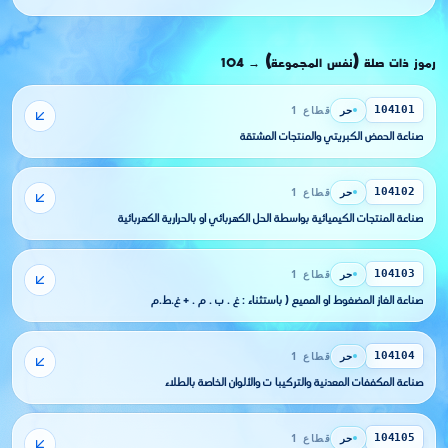
رموز ذات صلة (نفس المجموعة)
104
→
حر
قطاع 1
104101
صناعة الحمض الكبريتي والمنتجات المشتقة
حر
قطاع 1
104102
صناعة المنتجات الكيميائية بواسطة الحل الكهربائي أو بالحرارية الكهربائية
حر
قطاع 1
104103
صناعة الغاز المضغوط أو المميع ( باستثناء : غ . ب . م . + غ.ط.م
حر
قطاع 1
104104
صناعة المكففات المعدنية والتركيبا ت والألوان الخاصة بالطلاء
حر
قطاع 1
104105