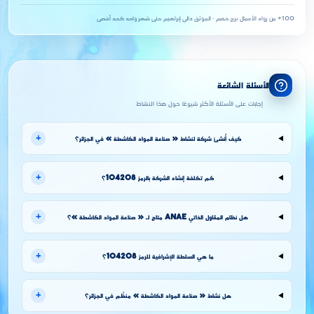
100+ من رواد الأعمال
·
برج خضم · الموثق دالي إبراهيم
·
حتى شهر واحد كحد أقصى
الأسئلة الشائعة
إجابات على الأسئلة الأكثر شيوعًا حول هذا النشاط
+
كيف أُنشئ شركة لنشاط « صناعة المواد الكاشطة » في الجزائر؟
+
كم تكلفة إنشاء الشركة بالرمز 104208؟
+
هل نظام المقاول الذاتي ANAE متاح لـ « صناعة المواد الكاشطة »؟
+
ما هي السلطة الإشرافية للرمز 104208؟
+
هل نشاط « صناعة المواد الكاشطة » منظَّم في الجزائر؟