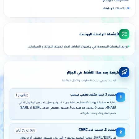
مسحوقة ، حبوب أو
الكاشطات المطبقة
الأنشطة الملحقة المرخصة
توزيع المنتجات المحددة في مضمون النشاط، لتجار الجملة، التجزئة، و الجماعات.
كيفية بدء هذا النشاط في الجزائر
الإجراء الرسمي، ترتيب الخطوات، والآجال الواقعية
الخطوة
1
,
اختيار الشكل القانوني المناسب
اليوم 1
1
نشاط « صناعة المواد الكاشطة » نشاط حر, لا اعتماد مسبق. اختر بين المقاول الذاتي
(ANAE، سقف 5 ملايين دج للخدمات)، الشخص الطبيعي التاجر، EURL أو SARL
حسب مشروعك وعدد الشركاء.
الخطوة
2
,
التسجيل لدى CNRC
3 إلى 7 أيام
2
للـ SARL/EURL: قوانين أساسية موثقة + رأس مال. للشخص الطبيعي أو المقاول