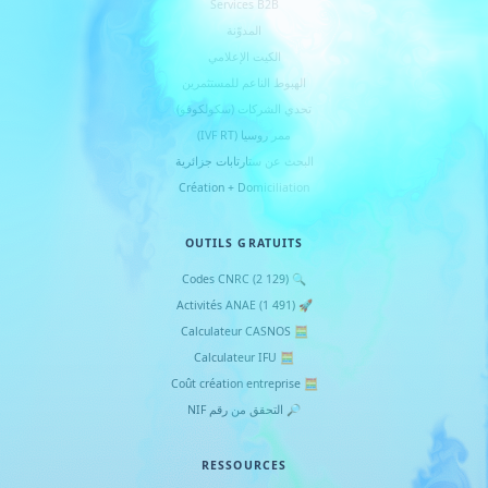
Services B2B
المدوّنة
الكيت الإعلامي
الهبوط الناعم للمستثمرين
تحدي الشركات (سكولكوفو)
ممر روسيا (IVF RT)
البحث عن ستارتابات جزائرية
Création + Domiciliation
OUTILS GRATUITS
🔍 Codes CNRC (2 129)
🚀 Activités ANAE (1 491)
🧮 Calculateur CASNOS
🧮 Calculateur IFU
🧮 Coût création entreprise
🔎 التحقق من رقم NIF
RESSOURCES