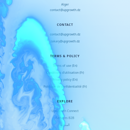
Alger
contact@upgrowth.dz
CONTACT
contact@upgrowth.dz
zakary@upgrowth.dz
TERMS & POLICY
Terms of use (En)
Conditions d
'
utilisation (Fr)
Privacy policy (En)
Politique de confidentialité (Fr)
EXPLORE
UpGrowth Connect
Services B2B
المدوّنة