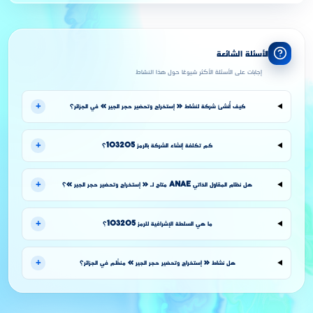
الأسئلة الشائعة
إجابات على الأسئلة الأكثر شيوعًا حول هذا النشاط
+
كيف أُنشئ شركة لنشاط « إستخراج وتحضير حجر الجير » في الجزائر؟
+
كم تكلفة إنشاء الشركة بالرمز 103205؟
+
هل نظام المقاول الذاتي ANAE متاح لـ « إستخراج وتحضير حجر الجير »؟
+
ما هي السلطة الإشرافية للرمز 103205؟
+
هل نشاط « إستخراج وتحضير حجر الجير » منظَّم في الجزائر؟