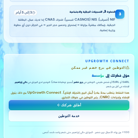
الخطوة
3
,
التسجيلات الجبائية والاجتماعية
3 إلى 5 أيام
3
NIF (الضرائب)، NIS (CASNOS للمسير)، اشتراك CNAS إذا لديك عمال، البطاقة
الجبائية. بإمكانك مباشرةً مزاولة « إستخراج وتحضير حجر الجير » في الجزائر دون أي خطوة
وزارية إضافية.
UPGROWTH CONNECT
التوطين في برج خضم غير ممكن
حوّل فكرتك إلى
مؤسسة
SARL أو EURL أو شخص طبيعي. التوطين في
برج خضم
(جميع توطيناتنا هناك). التوقيع لدى الموثق في
دالي إبراهيم
.
الإنشاء في أقل من شهر.
هذا النشاط يتطلب محلاً مادياً (مثل البيع بالتجزئة، الإنتاج). UpGrowth Connect مع ذلك يتولى
الإنشاء وإجراءات CNRC, يتم التوطين في عنوانك التجاري.
أطلق شركتك
خدمة التوطين
100+ من رواد الأعمال
·
برج خضم · الموثق دالي إبراهيم
·
حتى شهر واحد كحد أقصى