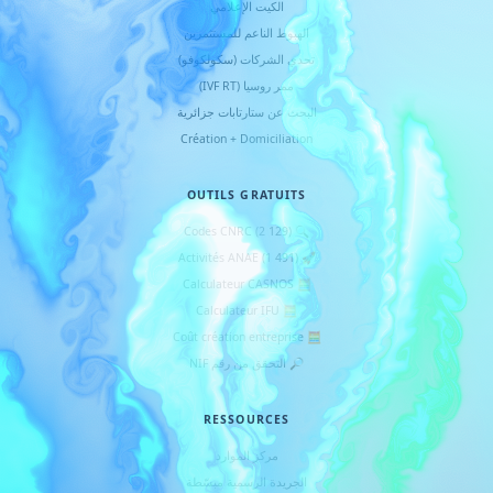
الكيت الإعلامي
الهبوط الناعم للمستثمرين
تحدي الشركات (سكولكوفو)
ممر روسيا (IVF RT)
البحث عن ستارتابات جزائرية
Création + Domiciliation
OUTILS GRATUITS
🔍 Codes CNRC (2 129)
🚀 Activités ANAE (1 491)
🧮 Calculateur CASNOS
🧮 Calculateur IFU
🧮 Coût création entreprise
🔎 التحقق من رقم NIF
RESSOURCES
مركز الموارد
الجريدة الرسمية مبسّطة