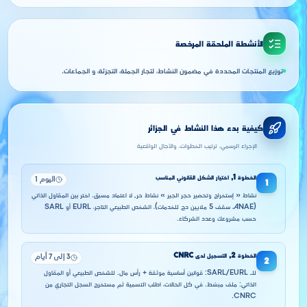
الأنشطة الملحقة المرخصة
توزيع المنتجات المحددة في مضمون النشاط، لتجار الجملة، التجزئة، و الجماعات.
كيفية بدء هذا النشاط في الجزائر
الإجراء الرسمي، ترتيب الخطوات، والآجال الواقعية
الخطوة
1
,
اختيار الشكل القانوني المناسب
اليوم 1
1
نشاط « إستخراج وتحضير حجر الجير » نشاط حر, لا اعتماد مسبق. اختر بين المقاول الذاتي
(ANAE، سقف 5 ملايين دج للخدمات)، الشخص الطبيعي التاجر، EURL أو SARL
حسب مشروعك وعدد الشركاء.
الخطوة
2
,
التسجيل لدى CNRC
3 إلى 7 أيام
2
للـ SARL/EURL: قوانين أساسية موثقة + رأس مال. للشخص الطبيعي أو المقاول
الذاتي: ملف مبسّط. في كل الحالات، اطلب التسمية ثم مستخرج السجل التجاري من
CNRC.