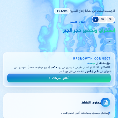
الرئيسية
/
البحث عن نشاط
/
إنتاج السلع
/
103205
FR
EN
ع
رمز CNRC 103205 · إنتاج السلع
إستخراج وتحضير حجر الجير
حر
UPGROWTH CONNECT
حوّل فكرتك إلى
مؤسسة
SARL أو EURL أو شخص طبيعي. التوطين في
برج خضم
(جميع توطيناتنا هناك). التوقيع لدى
الموثق في
دالي إبراهيم
. الإنشاء في أقل من شهر.
أطلق شركتك
محتوى النشاط
إستخراج وسحق ومعالجات أخرى الحجر الجير .