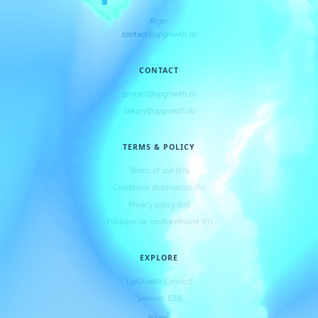
Alger
contact@upgrowth.dz
CONTACT
contact@upgrowth.dz
zakary@upgrowth.dz
TERMS & POLICY
Terms of use (En)
Conditions d
'
utilisation (Fr)
Privacy policy (En)
Politique de confidentialité (Fr)
EXPLORE
UpGrowth Connect
Services B2B
المدوّنة