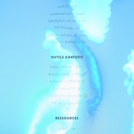
الكيت الإعلامي
الهبوط الناعم للمستثمرين
تحدي الشركات (سكولكوفو)
ممر روسيا (IVF RT)
البحث عن ستارتابات جزائرية
Création + Domiciliation
OUTILS GRATUITS
🔍 Codes CNRC (2 134)
🚀 Activités ANAE (1 491)
🧮 Calculateur CASNOS
🧮 Calculateur IFU
🧮 Coût création entreprise
🔎 التحقق من رقم NIF
RESSOURCES
مركز الموارد