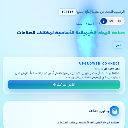
الرئيسية
/
البحث عن نشاط
/
إنتاج السلع
/
104113
FR
EN
ع
رمز CNRC 104113 · إنتاج السلع
صناعة المواد الكيميائية الأساسية لمختلف الصناعات
حر
UPGROWTH CONNECT
حوّل فكرتك إلى
مؤسسة
SARL أو EURL أو شخص طبيعي. التوطين في
برج خضم
(جميع توطيناتنا هناك). التوقيع لدى
الموثق في
دالي إبراهيم
. الإنشاء في أقل من شهر.
أطلق شركتك
محتوى النشاط
صناعة المواد الكيميائية الأساسية لمختلف الصناعات.