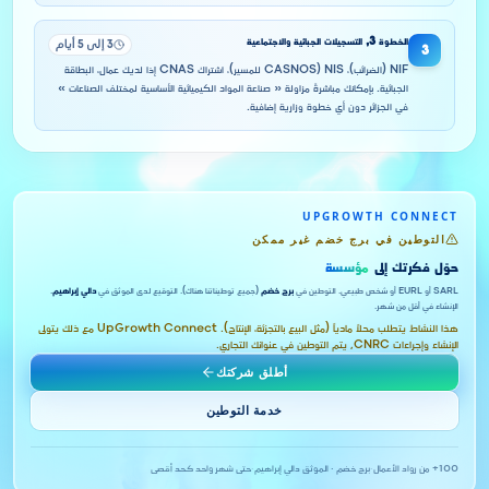
الخطوة
3
,
التسجيلات الجبائية والاجتماعية
3 إلى 5 أيام
3
NIF (الضرائب)، NIS (CASNOS للمسير)، اشتراك CNAS إذا لديك عمال، البطاقة
الجبائية. بإمكانك مباشرةً مزاولة « صناعة المواد الكيميائية الأساسية لمختلف الصناعات »
في الجزائر دون أي خطوة وزارية إضافية.
UPGROWTH CONNECT
التوطين في برج خضم غير ممكن
حوّل فكرتك إلى
مؤسسة
SARL أو EURL أو شخص طبيعي. التوطين في
برج خضم
(جميع توطيناتنا هناك). التوقيع لدى الموثق في
دالي إبراهيم
.
الإنشاء في أقل من شهر.
هذا النشاط يتطلب محلاً مادياً (مثل البيع بالتجزئة، الإنتاج). UpGrowth Connect مع ذلك يتولى
الإنشاء وإجراءات CNRC, يتم التوطين في عنوانك التجاري.
أطلق شركتك
خدمة التوطين
100+ من رواد الأعمال
·
برج خضم · الموثق دالي إبراهيم
·
حتى شهر واحد كحد أقصى