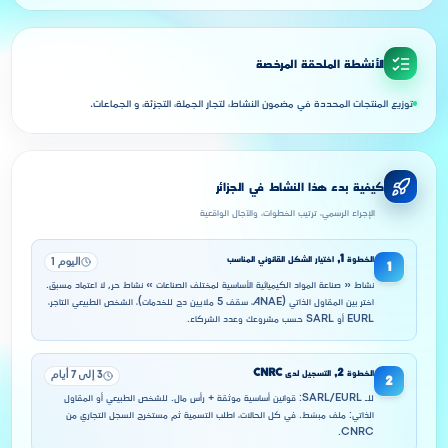
الأنشطة الملحقة المرخصة
توزيع المنتجات المحددة في مضمون النشاط، لتجار الجملة، التجزئة، و الجماعات.
كيفية بدء هذا النشاط في الجزائر
الإجراء الرسمي، ترتيب الخطوات، والآجال الواقعية
الخطوة
1
,
اختيار الشكل القانوني المناسب
اليوم 1
1
نشاط « صناعة المواد الكيميائية الأساسية لمختلف الصناعات » نشاط حر, لا اعتماد مسبق.
اختر بين المقاول الذاتي (ANAE، سقف 5 ملايين دج للخدمات)، الشخص الطبيعي التاجر،
EURL أو SARL حسب مشروعك وعدد الشركاء.
الخطوة
2
,
التسجيل لدى CNRC
3 إلى 7 أيام
2
للـ SARL/EURL: قوانين أساسية موثقة + رأس مال. للشخص الطبيعي أو المقاول
الذاتي: ملف مبسّط. في كل الحالات، اطلب التسمية ثم مستخرج السجل التجاري من
CNRC.