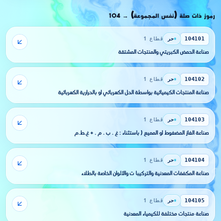
رموز ذات صلة (نفس المجموعة)
104
→
حر
قطاع 1
104101
صناعة الحمض الكبريتي والمنتجات المشتقة
حر
قطاع 1
104102
صناعة المنتجات الكيميائية بواسطة الحل الكهربائي أو بالحرارية الكهربائية
حر
قطاع 1
104103
صناعة الغاز المضغوط أو المميع ( باستثناء : غ . ب . م . + غ.ط.م
حر
قطاع 1
104104
صناعة المكففات المعدنية والتركيبا ت والألوان الخاصة بالطلاء
حر
قطاع 1
104105
صناعة منتجات مختلفة للكيمياء المعدنية