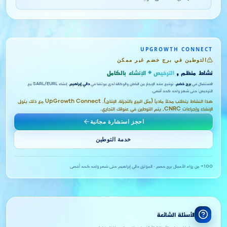
UPGROWTH CONNECT
التوطين في برج خضم غير ممكن
نشاط منظم ,
الترخيص + الإنشاء بالكامل
الاستقبال في
برج خضم
، توقيع عقد الإيجار من الباطن والوكالة لدى موثقنا في
دالي إبراهيم
. إنشاء SARL/EURL مع
الترخيص: حتى شهر واحد كحد أقصى.
هذا النشاط يتطلب محلاً مادياً (مثل البيع بالتجزئة، الإنتاج). UpGrowth Connect مع ذلك يتولى
الإنشاء وإجراءات CNRC, يتم التوطين في عنوانك التجاري.
احجز استشارة مجانية
خدمة التوطين
100+ من رواد الأعمال
·
برج خضم · الموثق دالي إبراهيم
·
حتى شهر واحد كحد أقصى
الأسئلة الشائعة