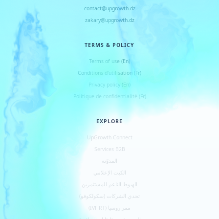
contact@upgrowth.dz
zakary@upgrowth.dz
TERMS & POLICY
Terms of use (En)
Conditions d
'
utilisation (Fr)
Privacy policy (En)
Politique de confidentialité (Fr)
EXPLORE
UpGrowth Connect
Services B2B
المدوّنة
الكيت الإعلامي
الهبوط الناعم للمستثمرين
تحدي الشركات (سكولكوفو)
ممر روسيا (IVF RT)