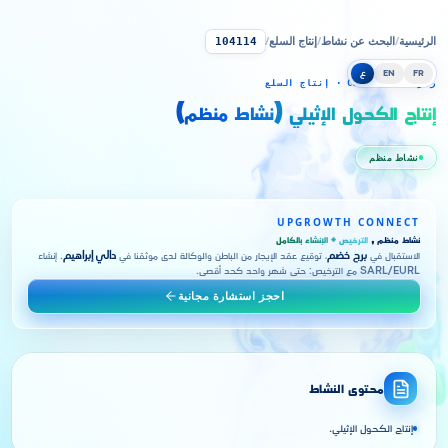
الرئيسية
/
البحث عن نشاط
/
إنتاج السلع
/
104114
FR
EN
ع
رمز CNRC 104114 · إنتاج السلع
إنتاج الكحول الإثيلي (نشاط منظم)
نشاط منظم
UPGROWTH CONNECT
نشاط منظم ,
الترخيص + الإنشاء بالكامل
الاستقبال في
برج خضم
، توقيع عقد الإيجار من الباطن والوكالة لدى موثقنا في
دالي إبراهيم
. إنشاء
SARL/EURL مع الترخيص: حتى شهر واحد كحد أقصى.
احجز استشارة مجانية
محتوى النشاط
إنتاج الكحول الإثيلي.