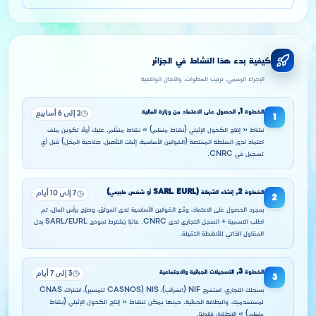
كيفية بدء هذا النشاط في الجزائر
الإجراء الرسمي، ترتيب الخطوات، والآجال الواقعية
الخطوة
1
,
الحصول على الاعتماد من وزارة المالية
2 إلى 6 أسابيع
1
نشاط « إنتاج الكحول الإثيلي (نشاط منظم) » نشاط منظَّم. عليك أولًا تكوين ملف
اعتماد لدى السلطة المختصة (القوانين الأساسية، إثبات التأهيل، صلاحية المحل) قبل أي
تسجيل في CNRC.
الخطوة
2
,
إنشاء الشركة (SARL، EURL أو شخص طبيعي)
7 إلى 10 أيام
2
بمجرد الحصول على الاعتماد، وقّع القوانين الأساسية لدى الموثق، وصرّح برأس المال، ثم
اطلب التسمية + السجل التجاري لدى CNRC. غالبًا يُشترط نموذج SARL/EURL بدل
المقاول الذاتي للأنشطة الثقيلة.
الخطوة
3
,
التسجيلات الجبائية والاجتماعية
3 إلى 7 أيام
3
بسجلك التجاري، استخرج NIF (الضرائب)، NIS (CASNOS للمسير)، اشتراك CNAS
لمستخدميك، والبطاقة الجبائية. حينها يمكن لنشاط « إنتاج الكحول الإثيلي (نشاط
منظم) » الانطلاق قانونيًا.