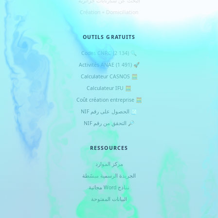
البحث عن ستارتابات جزائرية
Création + Domiciliation
OUTILS GRATUITS
🔍 Codes CNRC (2 134)
🚀 Activités ANAE (1 491)
🧮 Calculateur CASNOS
🧮 Calculateur IFU
🧮 Coût création entreprise
🧾 الحصول على رقم NIF
🔎 التحقق من رقم NIF
RESSOURCES
مركز الموارد
الجريدة الرسمية مبسّطة
نماذج Word مجانية
البيانات المفتوحة