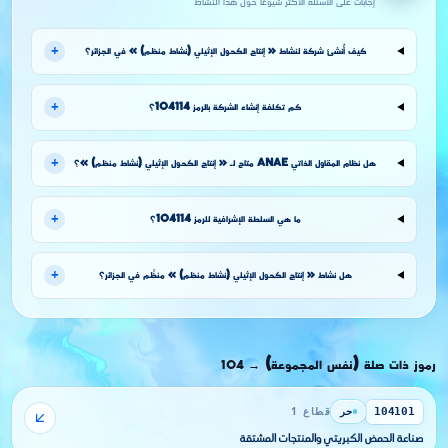
إجابات على الأسئلة الأكثر شيوعًا حول هذا النشاط
+
كيف أُنشئ شركة لنشاط « إنتاج الكحول الإثيلي (نشاط منظم) » في الجزائر؟
+
كم تكلفة إنشاء الشركة بالرمز 104114؟
+
هل نظام المقاول الذاتي ANAE متاح لـ « إنتاج الكحول الإثيلي (نشاط منظم) »؟
+
ما هي السلطة الإشرافية للرمز 104114؟
+
هل نشاط « إنتاج الكحول الإثيلي (نشاط منظم) » منظَّم في الجزائر؟
رموز ذات صلة (نفس المجموعة)
104
→
حر
قطاع 1
104101
صناعة الحمض الكبريتي والمنتجات المشتقة