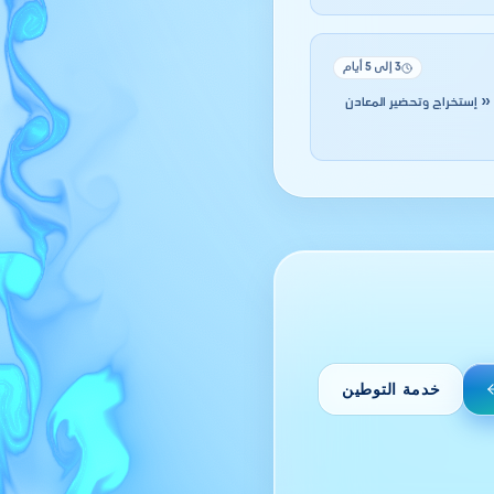
3 إلى 5 أيام
انك مباشرةً مزاولة « إستخراج وتحضير المعادن
خدمة التوطين