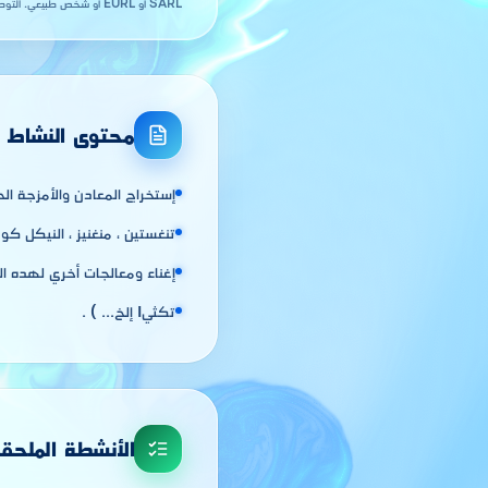
SARL أو EURL أو شخص طبيعي. التوطين في
محتوى النشاط
إستخراج المعادن والأمزجة الح
تنغستين ، منغنيز ، النيكل كوبل
إغناء ومعالجات أخري لهده ال
تكثيI إلخ... ) .
الأنشطة الملحق