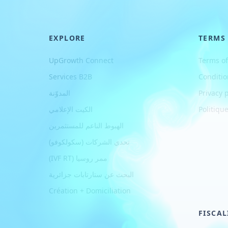
EXPLORE
TERMS
UpGrowth Connect
Terms of
Services B2B
Conditio
Privacy p
المدوّنة
Politique
الكيت الإعلامي
الهبوط الناعم للمستثمرين
تحدي الشركات (سكولكوفو)
ممر روسيا (IVF RT)
البحث عن ستارتابات جزائرية
Création + Domiciliation
FISCAL