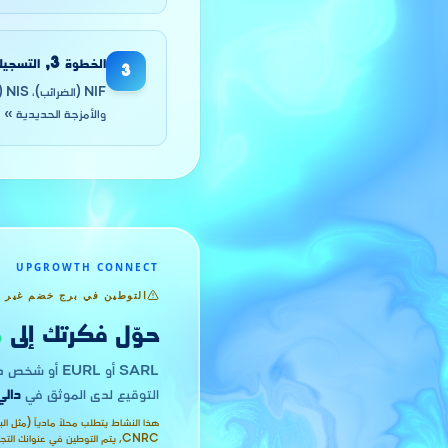
الخطوة
3
,
التسجيل
3
والأمزجة الحديدية » ف
UPGROWTH CONNECT
التوطين في برج خضم غير 
حوّل فكرتك إلى
م
SARL أو EURL أو شخص طبيعي. التوطين في
التوقيع لدى الموثق في
دالي
CNRC, يتم التوطين في عنوانك التجاري.