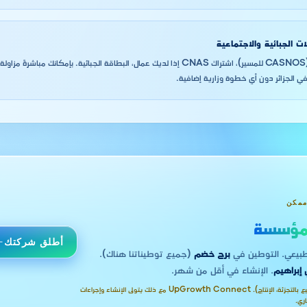
ات الجبائية والاجتماعية
NIF (الضرائب)، NIS (CASNOS للمسير)، اشتراك CNAS إذا لديك عمال، البطاقة الجبائية. بإمك
ي الجزائر دون أي خطوة وزارية إضافية.
ممكن
ؤسسة
أطلق شركتك
برج خضم
(جميع توطيناتنا هناك).
 إبراهيم
. الإنشاء في أقل من شهر.
هذا النشاط يتطلب محلاً مادياً (مثل البيع بالتجزئة، الإنتاج). UpGrowth Connect مع ذلك يتولى الإنشاء وإجراءات