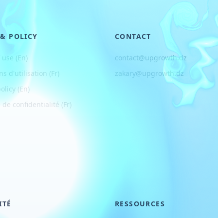
 & POLICY
CONTACT
 use (En)
contact@upgrowth.dz
ns d
'
utilisation (Fr)
zakary@upgrowth.dz
olicy (En)
 de confidentialité (Fr)
ITÉ
RESSOURCES