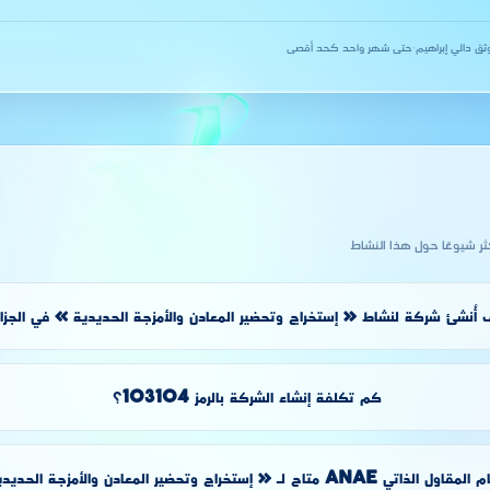
ثق دالي إبراهيم
·
حتى شهر واحد كحد أقصى
كثر شيوعًا حول هذا النشاط
أُنشئ شركة لنشاط « إستخراج وتحضير المعادن والأمزجة الحديدية » في الجزائ
كم تكلفة إنشاء الشركة بالرمز 103104؟
ANAE متاح لـ « إستخراج وتحضير المعادن والأمزجة الحديدية »؟