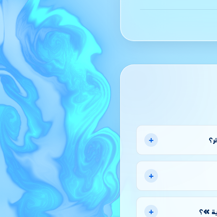
+
ر؟
+
+