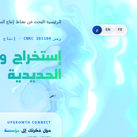
الرئيسية
/
البحث عن نشاط
/
إنتاج الس
FR
EN
ع
رمز CNRC 103104 · إنتاج السلع
إستخراج وت
الحديدية
حر
UPGROWTH CONNECT
حوّل فكرتك إلى
مؤسسة