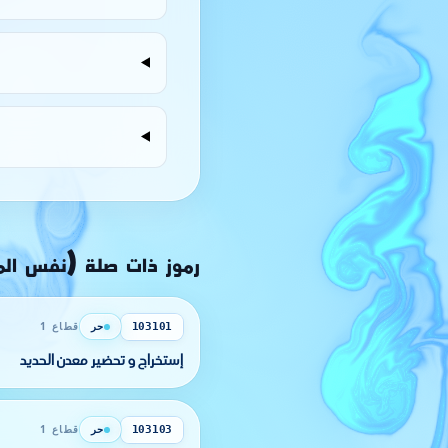
رموز ذات صلة (نفس ال
حر
قطاع 1
103101
إستخراج و تحضير معدن الحديد
حر
قطاع 1
103103