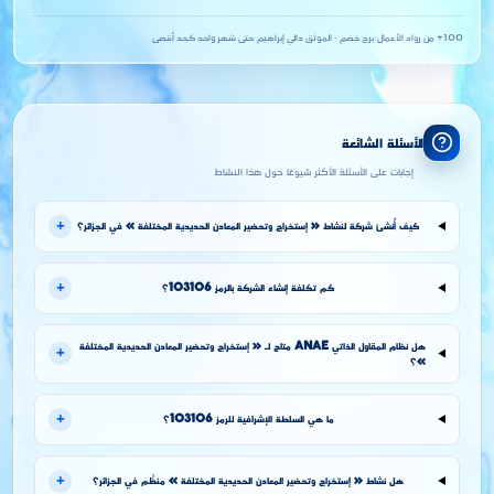
100+ من رواد الأعمال
·
برج خضم · الموثق دالي إبراهيم
·
حتى شهر واحد كحد أقصى
الأسئلة الشائعة
إجابات على الأسئلة الأكثر شيوعًا حول هذا النشاط
+
كيف أُنشئ شركة لنشاط « إستخراج وتحضير المعادن الحديدية المختلفة » في الجزائر؟
+
كم تكلفة إنشاء الشركة بالرمز 103106؟
هل نظام المقاول الذاتي ANAE متاح لـ « إستخراج وتحضير المعادن الحديدية المختلفة
+
»؟
+
ما هي السلطة الإشرافية للرمز 103106؟
+
هل نشاط « إستخراج وتحضير المعادن الحديدية المختلفة » منظَّم في الجزائر؟