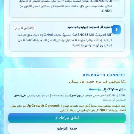
للـ SARL/EURL: قوانين أساسية موثقة + رأس مال. للشخص الطبيعي أو المقاول
الذاتي: ملف مبسّط. في كل الحالات، اطلب التسمية ثم مستخرج السجل التجاري من
CNRC.
الخطوة
3
,
التسجيلات الجبائية والاجتماعية
3 إلى 5 أيام
3
NIF (الضرائب)، NIS (CASNOS للمسير)، اشتراك CNAS إذا لديك عمال، البطاقة
الجبائية. بإمكانك مباشرةً مزاولة « إستخراج وتحضير المعادن الحديدية المختلفة » في
الجزائر دون أي خطوة وزارية إضافية.
UPGROWTH CONNECT
التوطين في برج خضم غير ممكن
حوّل فكرتك إلى
مؤسسة
SARL أو EURL أو شخص طبيعي. التوطين في
برج خضم
(جميع توطيناتنا هناك). التوقيع لدى الموثق في
دالي إبراهيم
.
الإنشاء في أقل من شهر.
هذا النشاط يتطلب محلاً مادياً (مثل البيع بالتجزئة، الإنتاج). UpGrowth Connect مع ذلك يتولى
الإنشاء وإجراءات CNRC, يتم التوطين في عنوانك التجاري.
أطلق شركتك
خدمة التوطين