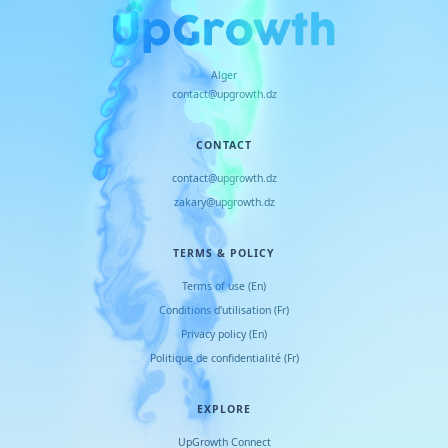
Alger
contact@upgrowth.dz
CONTACT
contact@upgrowth.dz
zakary@upgrowth.dz
TERMS & POLICY
Terms of use (En)
Conditions d
'
utilisation (Fr)
Privacy policy (En)
Politique de confidentialité (Fr)
EXPLORE
UpGrowth Connect