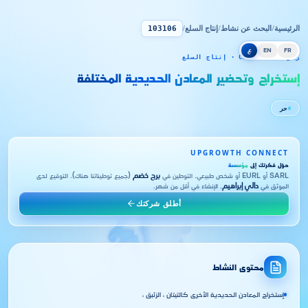
الرئيسية
/
البحث عن نشاط
/
إنتاج السلع
/
103106
FR
EN
ع
رمز CNRC 103106 · إنتاج السلع
إستخراج وتحضير المعادن الحديدية المختلفة
حر
UPGROWTH CONNECT
حوّل فكرتك إلى
مؤسسة
SARL أو EURL أو شخص طبيعي. التوطين في
برج خضم
(جميع توطيناتنا هناك). التوقيع لدى
الموثق في
دالي إبراهيم
. الإنشاء في أقل من شهر.
أطلق شركتك
محتوى النشاط
إستخراج المعادن الحديدية الأخرى كالتيتان ، الزئبق ،