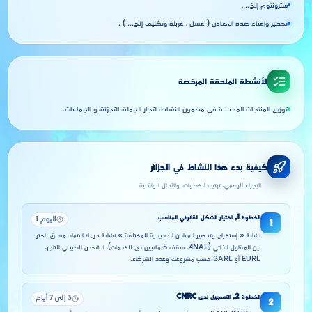
سترونتوم إلخ...،
تحضير واغناء هذه المعادن ( غسل ، غربلة وتكثيف إلخ... ) .
الأنشطة الملحقة المرخصة
توزيع المنتجات المحددة في مضمون النشاط، لتجار الجملة، التجزئة، و الجماعات.
كيفية بدء هذا النشاط في الجزائر
الإجراء الرسمي، ترتيب الخطوات، والآجال الواقعية
الخطوة
1
,
اختيار الشكل القانوني المناسب
اليوم 1
1
نشاط « إستخراج وتحضير المعادن الحديدية المختلفة » نشاط حر, لا اعتماد مسبق. اختر
بين المقاول الذاتي (ANAE، سقف 5 ملايين دج للخدمات)، الشخص الطبيعي التاجر،
EURL أو SARL حسب مشروعك وعدد الشركاء.
الخطوة
2
,
التسجيل لدى CNRC
3 إلى 7 أيام
2