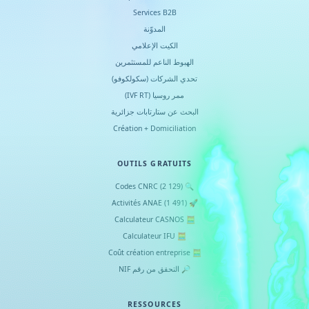
Services B2B
المدوّنة
الكيت الإعلامي
الهبوط الناعم للمستثمرين
تحدي الشركات (سكولكوفو)
ممر روسيا (IVF RT)
البحث عن ستارتابات جزائرية
Création + Domiciliation
OUTILS GRATUITS
🔍 Codes CNRC (2 129)
🚀 Activités ANAE (1 491)
🧮 Calculateur CASNOS
🧮 Calculateur IFU
🧮 Coût création entreprise
🔎 التحقق من رقم NIF
RESSOURCES