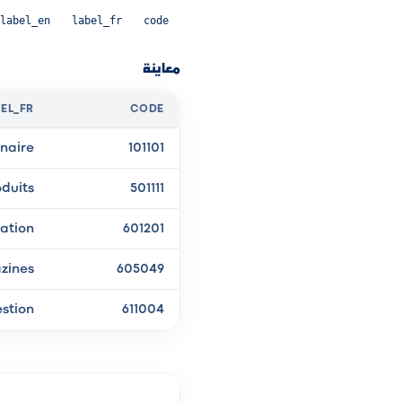
label_en
label_fr
code
معاينة
EL_FR
CODE
inaire
101101
duits
501111
ation
601201
azines
605049
estion
611004