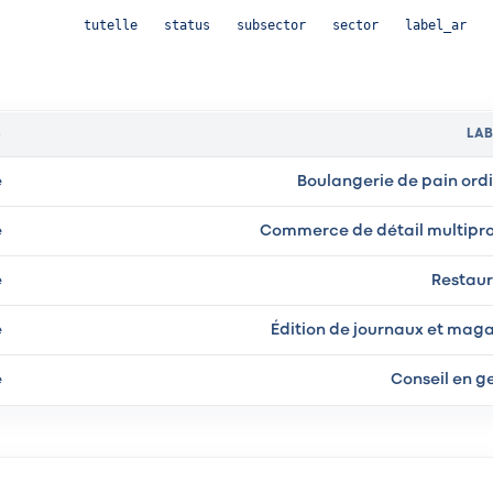
tutelle
status
subsector
sector
label_ar
S
LAB
e
Boulangerie de pain ord
e
Commerce de détail multipro
e
Restaur
e
Édition de journaux et mag
e
Conseil en g