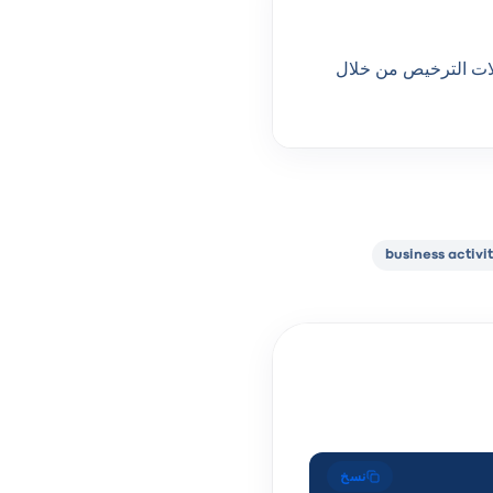
على sidjilcom.cnrc.dz. تم التحقق من حالات الترخيص من خلال
business activi
نسخ