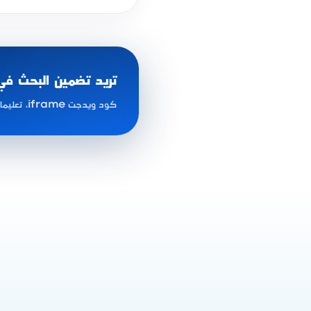
تريد تضمين البحث ف
كود ويدجت iframe، تعليمات التضمين، والكيت الإعلامي الكامل متاح.