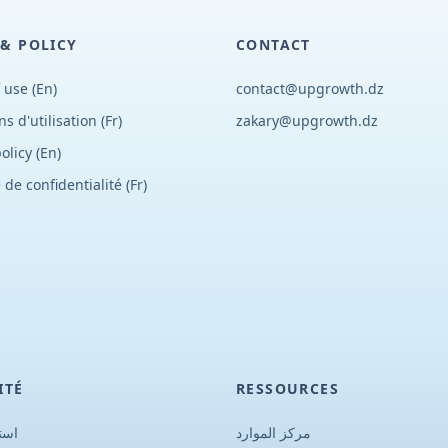
 & POLICY
CONTACT
 use (En)
contact@upgrowth.dz
ns d
'
utilisation (Fr)
zakary@upgrowth.dz
olicy (En)
 de confidentialité (Fr)
ITÉ
RESSOURCES
مركز الموارد
استم