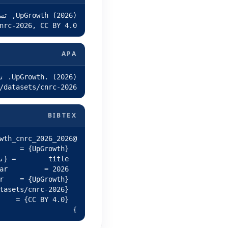
nrc-2026, CC BY 4.0.
APA
/datasets/cnrc-2026
BIBTEX
}