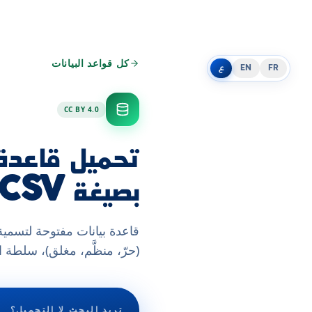
كل قواعد البيانات
FR
EN
ع
CC BY 4.0
بصيغة CSV (بيانات مفتوحة)
(حرّ، منظَّم، مغلق)، سلطة ال
تريد البحث لا التحميل؟