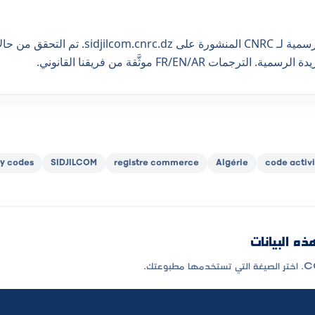
المصدر الأوّلي: التسمية الرسمية لـ CNRC المنشورة 
مات FR/EN/AR موثَّقة من فريقنا القانوني.
ty codes
SIDJILCOM
registre commerce
Algérie
code activ
ه البيانات