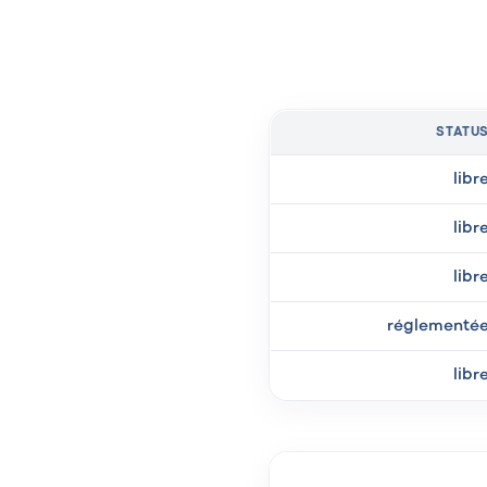
STATU
libr
libr
libr
réglementé
libr