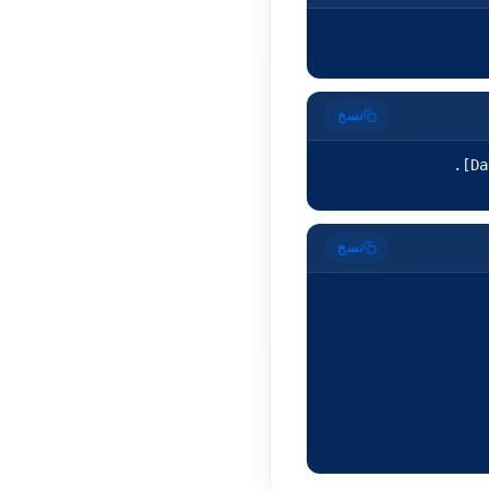
نسخ
UpGrowth. (2026). تسمية CNRC 2026: 2,129 رمز نشاط اقتصادي في الجزائر [Dataset]. 
نسخ