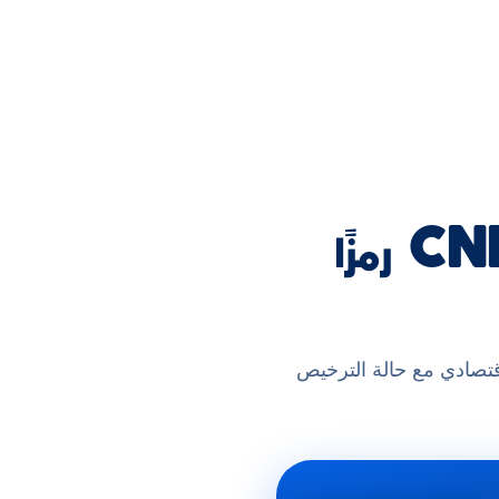
تحميل قاعدة بيانات CNRC 2026: 2129 رمزًا
مركز الوطني للسجل التجاري). 2,129 رمز نشاط اقتصادي مع حالة الترخيص