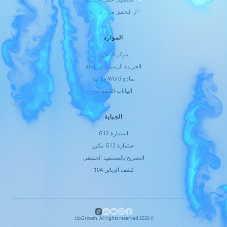
🔎 التحقق من رقم NIF
الموارد
مركز الموارد
الجريدة الرسمية مبسّطة
نماذج Word مجانية
البيانات المفتوحة
الجباية
استمارة G12
استمارة G12 مكرر
التصريح بالمستفيد الحقيقي
كشف الزبائن 104
UpGrowth. All rights reserved.
2026
©