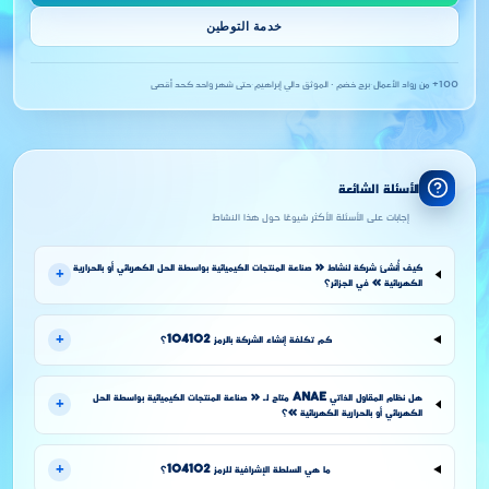
خدمة التوطين
100+ من رواد الأعمال
·
برج خضم · الموثق دالي إبراهيم
·
حتى شهر واحد كحد أقصى
الأسئلة الشائعة
إجابات على الأسئلة الأكثر شيوعًا حول هذا النشاط
كيف أُنشئ شركة لنشاط « صناعة المنتجات الكيميائية بواسطة الحل الكهربائي أو بالحرارية
+
الكهربائية » في الجزائر؟
+
كم تكلفة إنشاء الشركة بالرمز 104102؟
هل نظام المقاول الذاتي ANAE متاح لـ « صناعة المنتجات الكيميائية بواسطة الحل
+
الكهربائي أو بالحرارية الكهربائية »؟
+
ما هي السلطة الإشرافية للرمز 104102؟