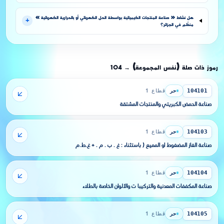
هل نشاط « صناعة المنتجات الكيميائية بواسطة الحل الكهربائي أو بالحرارية الكهربائية »
+
منظَّم في الجزائر؟
رموز ذات صلة (نفس المجموعة)
104
→
حر
قطاع 1
104101
صناعة الحمض الكبريتي والمنتجات المشتقة
حر
قطاع 1
104103
صناعة الغاز المضغوط أو المميع ( باستثناء : غ . ب . م . + غ.ط.م
حر
قطاع 1
104104
صناعة المكففات المعدنية والتركيبا ت والألوان الخاصة بالطلاء
حر
قطاع 1
104105