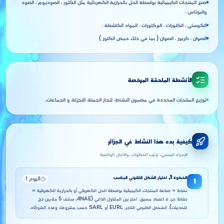
صنع المنتجات الكيميائية بواسطة الحل بالحرارية الكهربائية مثل الكلور ، الصوديوم ، الصود
والبوتاس ،
الكوستي ، الكلورات ، البركلورات ، المواد الكاشطة ،
الصوان ، كربور ، الصوان ( بما في ذلك حمض الكلور )
الأنشطة الملحقة المرخصة
توزيع المنتجات المحددة في مضمون النشاط، لتجار الجملة، التجزئة، و الجماعات.
كيفية بدء هذا النشاط في الجزائر
الإجراء الرسمي، ترتيب الخطوات، والآجال الواقعية
الخطوة
1
,
اختيار الشكل القانوني المناسب
اليوم 1
1
نشاط « صناعة المنتجات الكيميائية بواسطة الحل الكهربائي أو بالحرارية الكهربائية »
نشاط حر, لا اعتماد مسبق. اختر بين المقاول الذاتي (ANAE، سقف 5 ملايين دج
للخدمات)، الشخص الطبيعي التاجر، EURL أو SARL حسب مشروعك وعدد الشركاء.