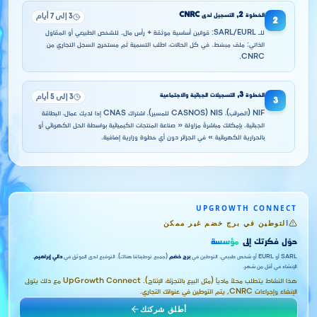
الخطوة
2
,
التسجيل لدى CNRC
3 إلى 7 أيام
2
للـ SARL/EURL: قوانين أساسية موثقة + رأس مال. للشخص الطبيعي أو المقاول
الذاتي: ملف مبسّط. في كل الحالات، اطلب التسمية ثم مستخرج السجل التجاري من
CNRC.
الخطوة
3
,
التسجيلات الجبائية والاجتماعية
3 إلى 5 أيام
3
NIF (الضرائب)، NIS (CASNOS للمسير)، اشتراك CNAS إذا لديك عمال، البطاقة
الجبائية. بإمكانك مباشرةً مزاولة « صناعة المنتجات الكيميائية بواسطة الحل الكهربائي أو
بالحرارية الكهربائية » في الجزائر دون أي خطوة وزارية إضافية.
UPGROWTH CONNECT
التوطين في برج خضم غير ممكن
حوّل فكرتك إلى
مؤسسة
SARL أو EURL أو شخص طبيعي. التوطين في
برج خضم
(جميع توطيناتنا هناك). التوقيع لدى الموثق في
دالي إبراهيم
.
الإنشاء في أقل من شهر.
هذا النشاط يتطلب محلاً مادياً (مثل البيع بالتجزئة، الإنتاج). UpGrowth Connect مع ذلك يتولى
الإنشاء وإجراءات CNRC, يتم التوطين في عنوانك التجاري.
أطلق شركتك