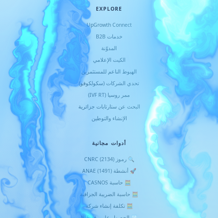
EXPLORE
UpGrowth Connect
خدمات B2B
المدوّنة
الكيت الإعلامي
الهبوط الناعم للمستثمرين
تحدي الشركات (سكولكوفو)
ممر روسيا (IVF RT)
البحث عن ستارتابات جزائرية
الإنشاء والتوطين
أدوات مجانية
🔍 رموز CNRC (2134)
🚀 أنشطة ANAE (1491)
🧮 حاسبة CASNOS
🧮 حاسبة الضريبة الجزافية
🧮 تكلفة إنشاء شركة
🧾 الحصول على رقم NIF