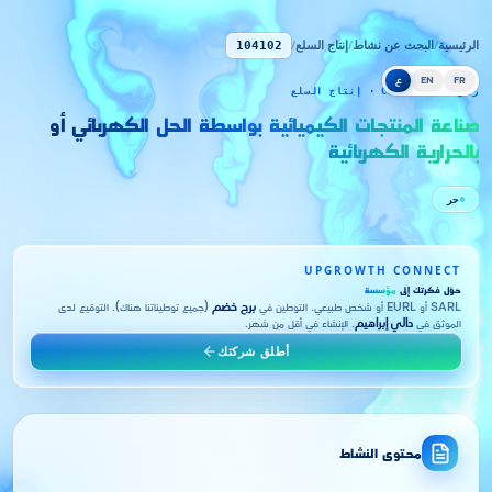
الرئيسية
/
البحث عن نشاط
/
إنتاج السلع
/
104102
FR
EN
ع
رمز CNRC 104102 · إنتاج السلع
صناعة المنتجات الكيميائية بواسطة الحل الكهربائي أو
بالحرارية الكهربائية
حر
UPGROWTH CONNECT
حوّل فكرتك إلى
مؤسسة
SARL أو EURL أو شخص طبيعي. التوطين في
برج خضم
(جميع توطيناتنا هناك). التوقيع لدى
الموثق في
دالي إبراهيم
. الإنشاء في أقل من شهر.
أطلق شركتك
محتوى النشاط