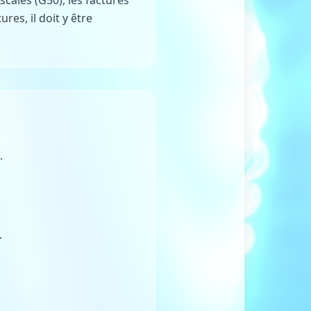
iscales (G50), les factures
res, il doit y être
.
.