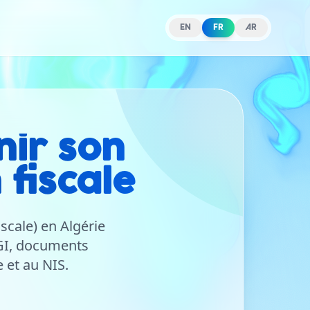
EN
FR
AR
nir son
 fiscale
scale) en Algérie
 DGI, documents
 et au NIS.