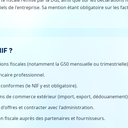
rte fiscale remise par la DGI, ainsi que sur les déclarations f
els de l'entreprise. Sa mention étant obligatoire sur les factu
IF ?
ons fiscales (notamment la G50 mensuelle ou trimestrielle)
caire professionnel.
conformes (le NIF y est obligatoire).
ons de commerce extérieur (import, export, dédouanement)
'offres et contracter avec l'administration.
ion fiscale auprès des partenaires et fournisseurs.