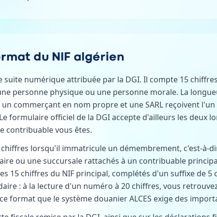
ormat du NIF algérien
e suite numérique attribuée par la DGI. Il compte 15 chiffre
it une personne physique ou une personne morale. La longu
 : un commerçant en nom propre et une SARL reçoivent l'un
Le formulaire officiel de la DGI accepte d'ailleurs les deux 
 contribuable vous êtes.
chiffres lorsqu'il immatricule un démembrement, c'est-à-di
ire ou une succursale rattachés à un contribuable princip
les 15 chiffres du NIF principal, complétés d'un suffixe de 5 
aire : à la lecture d'un numéro à 20 chiffres, vous retrouv
st ce format que le système douanier ALCES exige des import