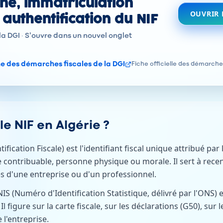
gne, immatriculation
OUVRIR 
t authentification du NIF
 la DGI
·
S'ouvre dans un nouvel onglet
he des démarches fiscales de la DGI
Fiche officielle des démarches
ir le site
le NIF en Algérie ?
fication Fiscale) est l'identifiant fiscal unique attribué par
 contribuable, personne physique ou morale. Il sert à recen
es d'une entreprise ou d'un professionnel.
 NIS (Numéro d'Identification Statistique, délivré par l'ONS)
figure sur la carte fiscale, sur les déclarations (G50), sur l
 l'entreprise.