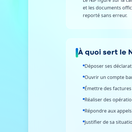
Le NIF figure sur la ca
et les documents offici
reporté sans erreur.
À quoi sert le N
Déposer ses déclarati
Ouvrir un compte ban
Émettre des factures 
Réaliser des opérati
Répondre aux appels d
Justifier de sa situat