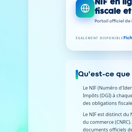
NIF en li
fiscale e
Portail officiel de
ÉGALEMENT DISPONIBLE
Fic
Ouvr
Qu'est-ce que 
Le NIF (Numéro d'Identi
Impôts (DGI) à chaque
des obligations fiscal
Le NIF est distinct du
du commerce (CNRC). Il 
documents officiels de