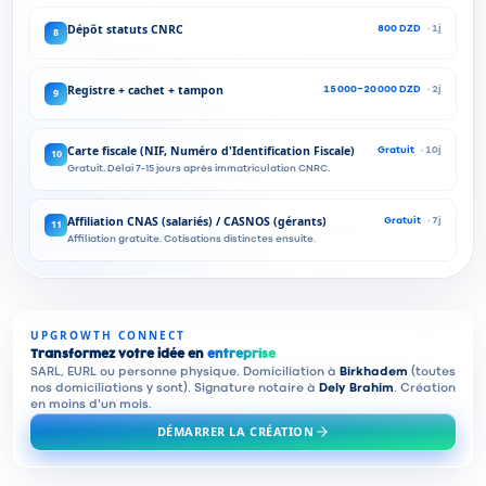
Dépôt statuts CNRC
8
800 DZD
·
1
j
Registre + cachet + tampon
9
15 000-20 000 DZD
·
2
j
Carte fiscale (NIF, Numéro d'Identification Fiscale)
10
Gratuit
·
10
j
Gratuit. Délai 7-15 jours après immatriculation CNRC.
Affiliation CNAS (salariés) / CASNOS (gérants)
11
Gratuit
·
7
j
Affiliation gratuite. Cotisations distinctes ensuite.
UPGROWTH CONNECT
Transformez votre idée en
entreprise
SARL, EURL ou personne physique. Domiciliation à
Birkhadem
(toutes
nos domiciliations y sont). Signature notaire à
Dely Brahim
. Création
en moins d'un mois.
DÉMARRER LA CRÉATION