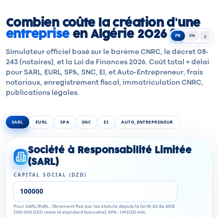
Combien coûte la création d'une
entreprise
en Algérie 2026 ?
FR
EN
ع
Simulateur officiel basé sur le barème CNRC, le décret 08-
243 (notaires), et la Loi de Finances 2026. Coût total + délai
pour SARL, EURL, SPA, SNC, EI, et Auto-Entrepreneur, frais
notariaux, enregistrement fiscal, immatriculation CNRC,
publications légales.
SARL
EURL
SPA
SNC
EI
AUTO_ENTREPRENEUR
Société à Responsabilité Limitée
(SARL)
CAPITAL SOCIAL (DZD)
Pour SARL/EURL : librement fixé par les statuts depuis la loi 15-20 de 2015
(100 000 DZD reste le standard bancaire). SPA : 1 M DZD min.