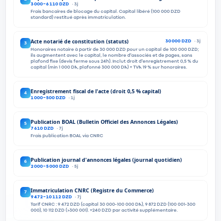
3 000-6 110 DZD
·
3
j
Frais bancaires de blocage du capital. Capital libéré (100 000 DZD
standard) restitué après immatriculation.
Acte notarié de constitution (statuts)
3
30 000 DZD
·
3
j
Honoraires notaire à partir de 30 000 DZD pour un capital de 100 000 DZD;
ils augmentent avec le capital, le nombre d'associés et de pages, sans
plafond fixe (devis ferme sous 24h). Inclut droit d'enregistrement 0,5 % du
capital (min 1 000 DA, plafonné 300 000 DA) + TVA 19 % sur honoraires.
Enregistrement fiscal de l'acte (droit 0,5 % capital)
4
1 000-500 DZD
·
1
j
Publication BOAL (Bulletin Officiel des Annonces Légales)
5
7 610 DZD
·
7
j
Frais publication BOAL via CNRC
Publication journal d'annonces légales (journal quotidien)
6
2 000-5 000 DZD
·
5
j
Immatriculation CNRC (Registre du Commerce)
7
9 472-10 112 DZD
·
7
j
Tarif CNRC : 9 472 DZD (capital 30 000-100 000 DA), 9 872 DZD (100 001-300
000), 10 112 DZD (>300 001). +240 DZD par activité supplémentaire.