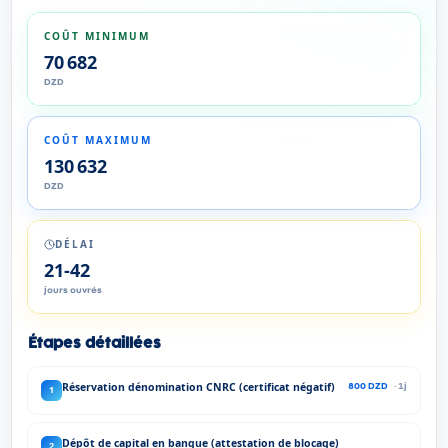
COÛT MINIMUM
70 682
DZD
COÛT MAXIMUM
130 632
DZD
DÉLAI
21
-
42
jours ouvrés
Étapes détaillées
Réservation dénomination CNRC (certificat négatif)
1
800 DZD
·
1
j
Dépôt de capital en banque (attestation de blocage)
2