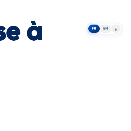
se à
FR
EN
ع