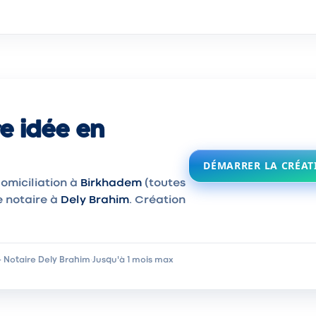
e idée en
DÉMARRER LA CRÉAT
omiciliation à
Birkhadem
(toutes
e notaire à
Dely Brahim
. Création
 Notaire Dely Brahim
·
Jusqu'à 1 mois max