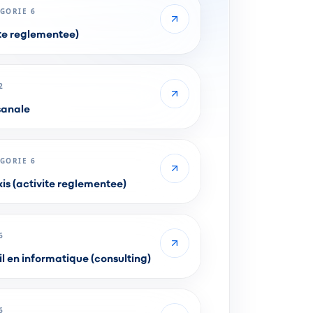
GORIE 6
te reglementee)
2
sanale
GORIE 6
xis (activite reglementee)
6
l en informatique (consulting)
6