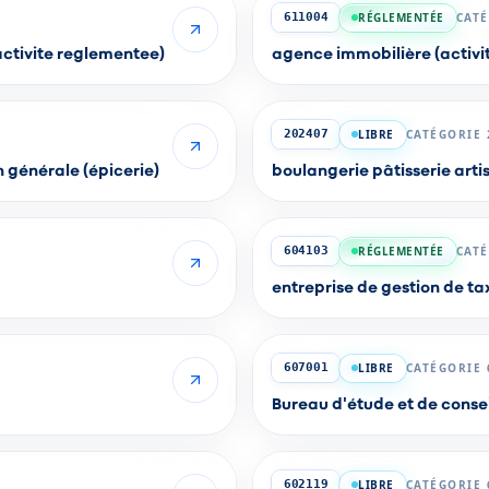
RÉGLEMENTÉE
CATÉ
611004
activite reglementee)
agence immobilière (activi
LIBRE
CATÉGORIE 
202407
 générale (épicerie)
boulangerie pâtisserie arti
RÉGLEMENTÉE
CATÉ
604103
entreprise de gestion de ta
LIBRE
CATÉGORIE 
607001
Bureau d'étude et de consei
LIBRE
CATÉGORIE 
602119