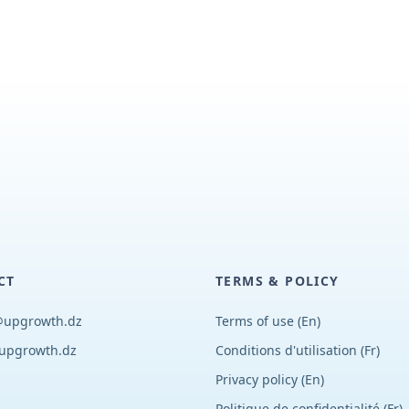
CT
TERMS & POLICY
@upgrowth.dz
Terms of use (En)
upgrowth.dz
Conditions d
'
utilisation (Fr)
Privacy policy (En)
Politique de confidentialité (Fr)