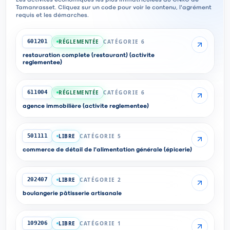
Les activités économiques les plus immatriculées au CNRC de
Tamanrasset. Cliquez sur un code pour voir le contenu, l'agrément
requis et les démarches.
RÉGLEMENTÉE
CATÉGORIE 6
601201
restauration complete (restaurant) (activite
reglementee)
RÉGLEMENTÉE
CATÉGORIE 6
611004
agence immobilière (activite reglementee)
LIBRE
CATÉGORIE 5
501111
commerce de détail de l'alimentation générale (épicerie)
LIBRE
CATÉGORIE 2
202407
boulangerie pâtisserie artisanale
LIBRE
CATÉGORIE 1
109206