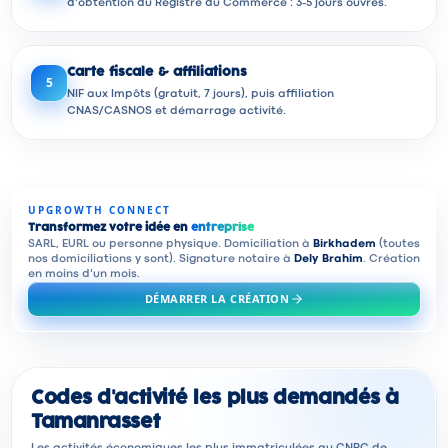
d'obtention du Registre du Commerce : 3-5 jours ouvrés.
Carte fiscale & affiliations
5
NIF aux Impôts (gratuit, 7 jours), puis affiliation
CNAS/CASNOS et démarrage activité.
UPGROWTH CONNECT
Transformez votre idée en
entreprise
SARL, EURL ou personne physique. Domiciliation à
Birkhadem
(toutes
nos domiciliations y sont). Signature notaire à
Dely Brahim
. Création
en moins d'un mois.
DÉMARRER LA CRÉATION
Codes d'activité les plus demandés à
Tamanrasset